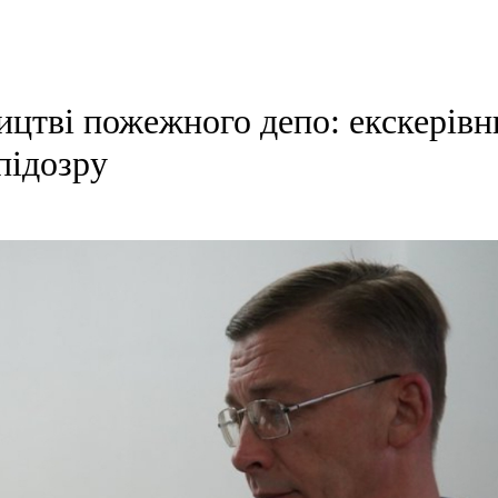
ицтві пожежного депо: екскерівн
підозру