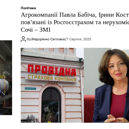
Політика
Агрокомпанії Павла Бабіча, Ірини Ко
повʼязані із Росгосстрахом та нерухомі
Сочі – ЗМІ
Від
Федоренко Світлана
27 Серпня, 2025
е