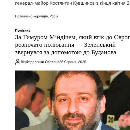
генерал-майор Костянтин Кувшинов з кінця квітня 
Позначено
корупція
,
Росія
Політика
За Тимуром Міндічем, який втік до Євро
розпочато полювання — Зеленський
звернувся за допомогою до Буданова
Від
Федоренко Світлана
26 Серпня, 2025