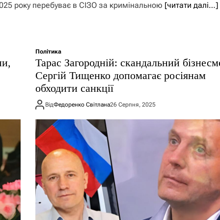
2025 року перебуває в СІЗО за кримінальною
[читати далі…]
Політика
пи,
Тарас Загородній: скандальний бізнесм
Сергій Тищенко допомагає росіянам
обходити санкції
Від
Федоренко Світлана
26 Серпня, 2025