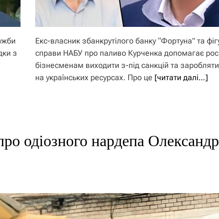
лужби
Екс-власник збанкрутілого банку “Фортуна” та фіг
дки з
справи НАБУ про паливо Курченка допомагає рос
бізнесменам виходити з-під санкцій та заробляти
на українських ресурсах. Про це
[читати далі…]
про одіозного нардепа Олександр