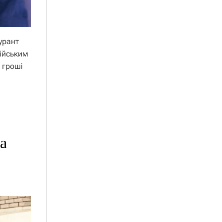
урант
ійським
 гроші
а