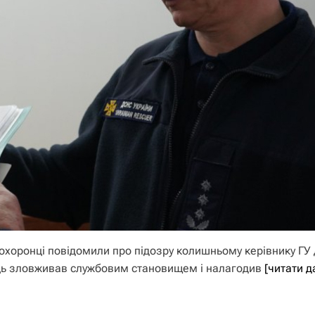
хоронці повідомили про підозру колишньому керівнику ГУ
вець зловживав службовим становищем і налагодив
[читати д