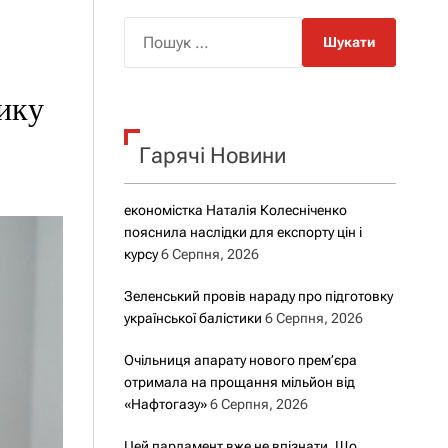
о
р
П
о
о
в
о
ш
г
ику
у
о
р
к
е
Гарячі Новини
:
ж
и
м
у
економістка Наталія Колесніченко
пояснила наслідки для експорту цін і
курсу
6 Серпня, 2026
Зеленський провів нараду про підготовку
української балістики
6 Серпня, 2026
Очільниця апарату нового прем’єра
отримала на прощання мільйон від
«Нафтогазу»
6 Серпня, 2026
Цей парламент вже не впізнати. Що