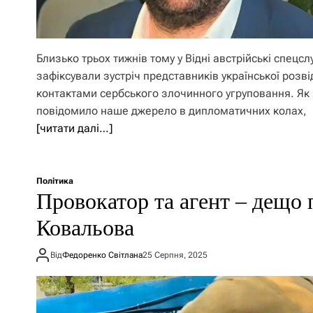
Близько трьох тижнів тому у Відні австрійські спецс
зафіксували зустріч представників української розві
контактами сербського злочинного угруповання. Як
повідомило наше джерело в дипломатичних колах,
[читати далі…]
Політика
Провокатор та агент – дещо 
Ковальова
Від
Федоренко Світлана
25 Серпня, 2025