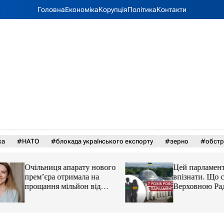
Головна
Економіка
Корупція
Політика
Контакти
ка
#НАТО
#блокада українського експорту
#зерно
#обстр
Очільниця апарату нового
Цей парламент вж
прем’єра отримала на
впізнати. Що стал
прощання мільйон від
Верховною Радою 
«Нафтогазу»
років без виборів