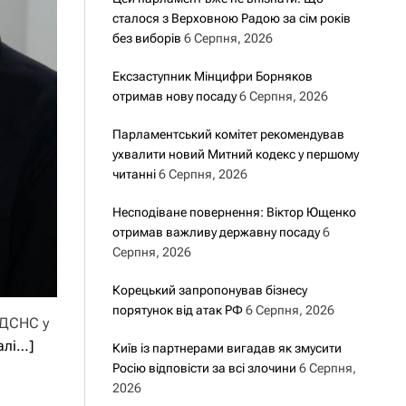
сталося з Верховною Радою за сім років
без виборів
6 Серпня, 2026
Ексзаступник Мінцифри Борняков
отримав нову посаду
6 Серпня, 2026
Парламентський комітет рекомендував
ухвалити новий Митний кодекс у першому
читанні
6 Серпня, 2026
Несподіване повернення: Віктор Ющенко
отримав важливу державну посаду
6
Серпня, 2026
Корецький запропонував бізнесу
порятунок від атак РФ
6 Серпня, 2026
 ДСНС у
алі…]
Київ із партнерами вигадав як змусити
Росію відповісти за всі злочини
6 Серпня,
2026