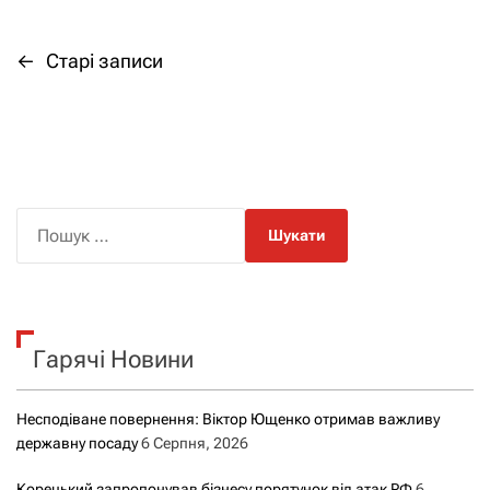
←
Старі записи
Н
а
в
і
П
о
г
ш
а
у
к
ц
Гарячі Новини
:
і
Несподіване повернення: Віктор Ющенко отримав важливу
я
державну посаду
6 Серпня, 2026
Корецький запропонував бізнесу порятунок від атак РФ
6