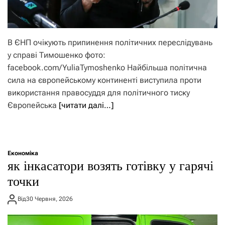
В ЄНП очікують припинення політичних переслідувань
у справі Тимошенко фото:
facebook.com/YuliaTymoshenko Найбільша політична
сила на європейському континенті виступила проти
використання правосуддя для політичного тиску
Європейська
[читати далі…]
Економіка
як інкасатори возять готівку у гарячі
точки
Від
30 Червня, 2026