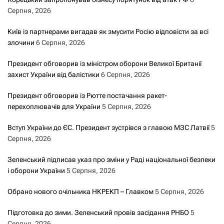
з
Серпня, 2026
а
Київ із партнерами вигадав як змусити Росію відповісти за всі
з
злочини
6 Серпня, 2026
а
Президент обговорив із міністром оборони Великої Британії
захист України від балістики
6 Серпня, 2026
п
Президент обговорив із Рютте постачання ракет-
и
перехоплювачів для України
5 Серпня, 2026
с
Вступ України до ЄС. Президент зустрівся з главою МЗС Латвії
5
Серпня, 2026
а
Зеленський підписав указ про зміни у Раді національної безпеки
м
і оборони України
5 Серпня, 2026
и
Обрано нового очільника НКРЕКП – Главком
5 Серпня, 2026
Підготовка до зими. Зеленський провів засідання РНБО
5
Серпня, 2026