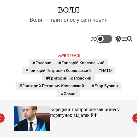
П
ВОЛЯ
е
р
Воля — твій голос у світі новин
е
й
т
П
М
П
и
е
е
о
д
р
н
ш
В ТРЕНДІ
е
ю
у
о
м
к
#Головне
#Григорій Козловський
в
и
м
#Григорій Петрович Козловський
#НАТО
к
і
а
#Григорий Козловский
ч
с
#Григорий Петрович Козловский
#Егор Буркин
к
т
о
#Химия
у
л
ь
о
тор
Корецький запропонував бізнесу
р
порятунок від атак РФ
о
в
о
г