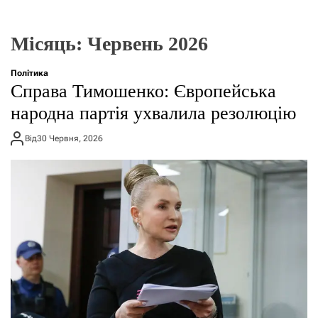
о
р
е
Місяць:
Червень 2026
ж
и
м
Політика
у
Справа Тимошенко: Європейська
народна партія ухвалила резолюцію
Від
30 Червня, 2026