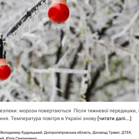
безпеки: морози повертаються Після тижневої передишки, 
ння. Температура повітря в Україні знову
[читати далі…]
,
Володимир Кудрицький
,
Дніпропетровська область
,
Дональд Трамп
,
ДТЕК
,
ий
,
Юлія Свириденко