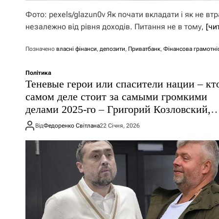
Фото: pexels/glazun0v Як почати вкладати і як не в
незалежно від рівня доходів. Питання не в тому,
[чи
Позначено
власні фінанси
,
депозити
,
Приватбанк
,
Фінансова грамотні
Політика
Теневые герои или спасители нации – кт
самом деле стоит за самыми громкими
делами 2025-го – Григорий Козловский,
Александр Свищев, Кирилл Буданов и Бо
Від
Федоренко Світлана
22 Січня, 2026
Тодуров