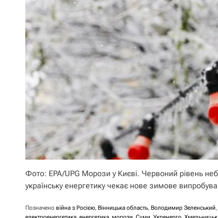
Фото: EPA/UPG Морози у Києві. Червоний рівень не
українську енергетику чекає нове зимове випробува
Позначено
війна з Росією
,
Вінницька область
,
Володимир Зеленський
електроенергетика
,
енергетика
,
морози
,
Суми
,
Укренерго
,
Хмельницьк