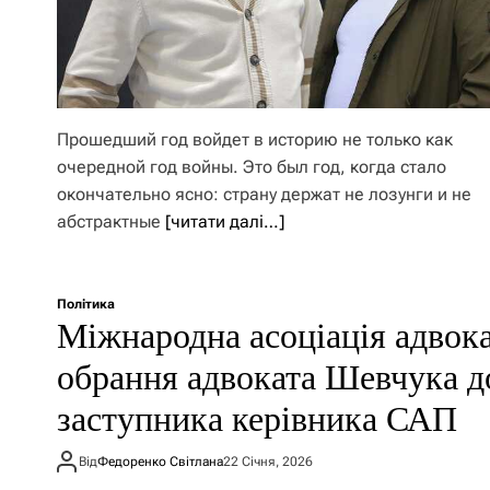
Прошедший год войдет в историю не только как
очередной год войны. Это был год, когда стало
окончательно ясно: страну держат не лозунги и не
абстрактные
[читати далі…]
Політика
Міжнародна асоціація адвока
обрання адвоката Шевчука до
заступника керівника САП
Від
Федоренко Світлана
22 Січня, 2026