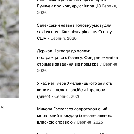
Вучичем про нову еру співпраці
8 Серпня,
2026
Зеленський назвав головну умову для
закінчення війни після рішення Сенату
США
7 Серпня, 2026
Державні склади до послуг
постраждалого бізнесу. Фонд держмайна
отримав завдання від прем’єра
7 Серпня,
2026
У кабінеті мера Хмельницького замість
килимків лежать російські прапори
(відео)
7 Серпня, 2026
на
Микола Греков: самопроголошений
моральний прокурор із незавершеною
власною справою
7 Серпня, 2026