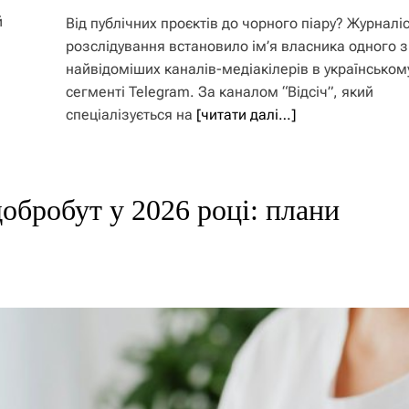
й
Від публічних проєктів до чорного піару? Журналі
розслідування встановило ім’я власника одного з
найвідоміших каналів-медіакілерів в українськом
сегменті Telegram. За каналом “Відсіч”, який
спеціалізується на
[читати далі…]
обробут у 2026 році: плани