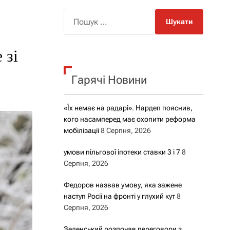
о
р
П
о
о
в
о
ш
г
 зі
у
о
р
к
е
Гарячі Новини
:
ж
и
м
у
«Їх немає на радарі». Нардеп пояснив,
кого насамперед має охопити реформа
мобілізації
8 Серпня, 2026
умови пільгової іпотеки ставки 3 і 7
8
Серпня, 2026
Федоров назвав умову, яка зажене
наступ Росії на фронті у глухий кут
8
Серпня, 2026
Зеленський розпочав переговори з