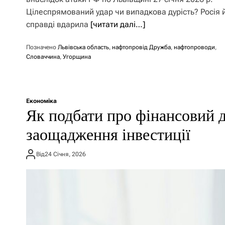
Цілеспрямований удар чи випадкова дурість? Росія 
справді вдарила
[читати далі…]
Позначено
Львівська область
,
нафтопровід Дружба
,
нафтопроводи
,
Словаччина
,
Угорщина
Економіка
Як подбати про фінансовий д
заощадження інвестиції
Від
24 Січня, 2026