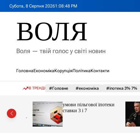
П
Субота, 8 Серпня 2026
1
:
08
:
50
PM
е
р
ВОЛЯ
е
й
т
и
Воля — твій голос у світі новин
д
о
в
Головна
Економіка
Корупція
Політика
Контакти
м
і
с
В ТРЕНДІ
#Головне
#економіка
#іпотека 3% 7%
т
у
рі».
умови пільгової іпотеки
 кого
ставки 3 і 7
охопити
ції