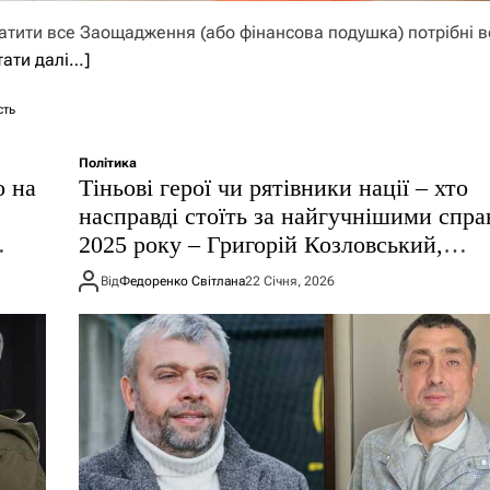
тратити все Заощадження (або фінансова подушка) потрібні 
тати далі…]
сть
Політика
о на
Тіньові герої чи рятівники нації – хто
насправді стоїть за найгучнішими спр
2025 року – Григорій Козловський,
рис
Олександр Свіщов, Кирило Буданов і Б
Від
Федоренко Світлана
22 Січня, 2026
Тодуров