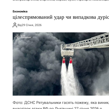
Економіка
цілеспрямований удар чи випадкова дурі
Від
29 Січня, 2026
Фото: ДСНС Рятувальники гасять пожежу, яка виник
внаслідок атаки РФ по Львівщині 27 січня 2026 р.