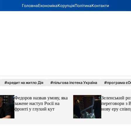
Головна
Економіка
Корупція
Політика
Контакти
#кредит на житло Дія
#пільгова іпотека Україна
#програма єО
Федоров назвав умову, яка
Зеленський розпо
зажене наступ Росії на
переговори з Вуч
фронті у глухий кут
нову еру співпрац