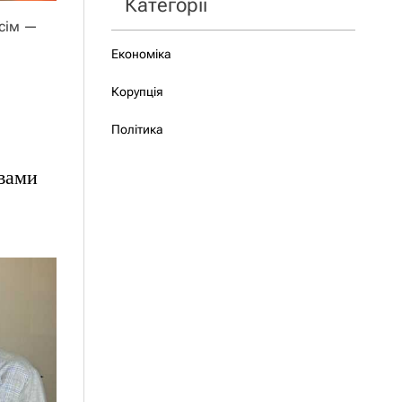
Категорії
всім —
Економіка
Корупція
Політика
авами
орис