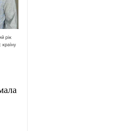
ий рік
: країну
мала