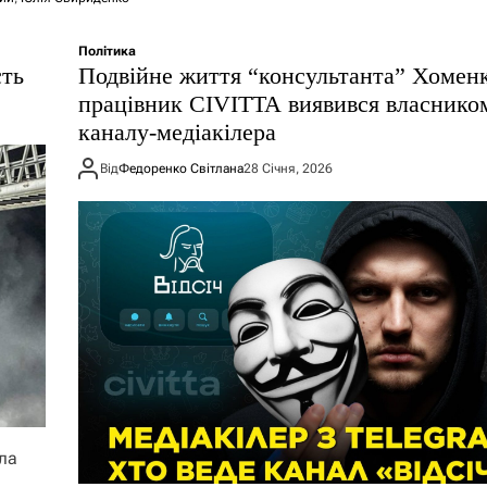
Політика
сть
Подвійне життя “консультанта” Хоменк
працівник CIVITTA виявився власнико
каналу-медіакілера
Від
Федоренко Світлана
28 Січня, 2026
ла