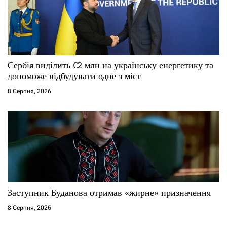
и
с
і
Сербія виділить €2 млн на українську енергетику та
допоможе відбудувати одне з міст
в
8 Серпня, 2026
Заступник Буданова отримав «жирне» призначення
8 Серпня, 2026