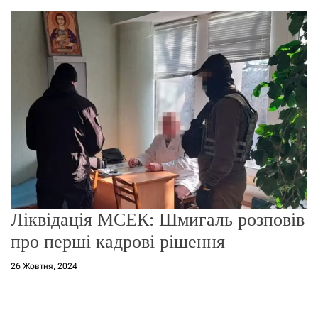
о
р
е
ж
и
м
у
Ліквідація МСЕК: Шмигаль розповів
про перші кадрові рішення
26 Жовтня, 2024