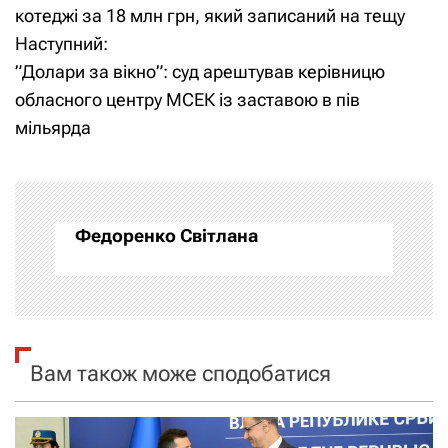
а
котеджі за 18 млн грн, який записаний на тещу
Наступний:
в
”Долари за вікно”: суд арештував керівницю
і
обласного центру МСЕК із заставою в пів
мільярда
г
а
ц
Федоренко Світлана
і
я
з
Вам також може сподобатися
а
п