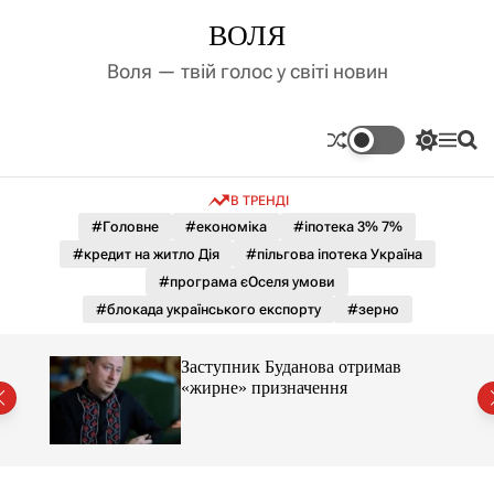
П
ВОЛЯ
е
р
Воля — твій голос у світі новин
е
й
т
П
М
П
и
е
е
о
д
р
н
ш
В ТРЕНДІ
е
ю
у
о
м
к
#Головне
#економіка
#іпотека 3% 7%
в
и
м
#кредит на житло Дія
#пільгова іпотека Україна
к
і
а
#програма єОселя умови
ч
с
#блокада українського експорту
#зерно
к
т
о
у
л
Заступник Буданова отримав
ь
«жирне» призначення
о
міст
р
о
в
о
г