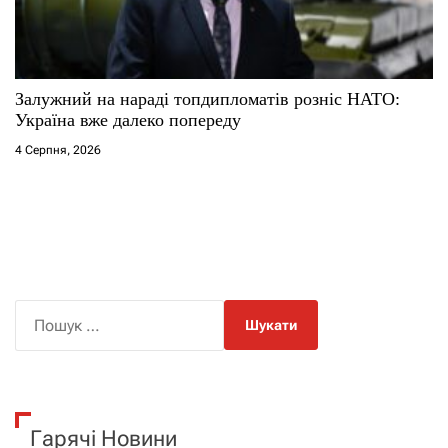
Залужний на нараді топдипломатів розніс НАТО:
Україна вже далеко попереду
4 Серпня, 2026
П
о
ш
у
к
Гарячі Новини
: