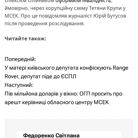
Олексієм Олійником
оформили інвалідність
,
ймовірно, через корупційну схему Тетяни Крупи у
МСЕК. Про це повідомляв журналіст Юрій Бутусов
після проведення розслідування.
Читайте також:
Попередній:
Н
У матері київського депутата конфіскують Range
а
Rover, депутат піде до ЄСПЛ
Наступний:
в
Пів мільйона доларів у вікно: ОГП просить про
і
арешт керівниці обласного центру МСЕК
г
а
Федоренко Світлана