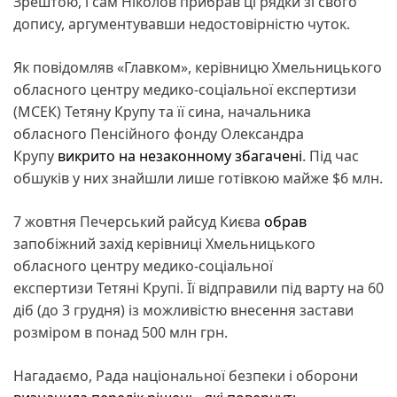
Зрештою, і сам Ніколов прибрав ці рядки зі свого
допису, аргументувавши недостовірністю чуток.
Як повідомляв «Главком», керівницю Хмельницького
обласного центру медико-соціальної експертизи
(МСЕК) Тетяну Крупу та її сина, начальника
обласного Пенсійного фонду Олександра
Крупу
викрито на незаконному збагачені
. Під час
обшуків у них знайшли лише готівкою майже $6 млн.
7 жовтня Печерський райсуд Києва
обрав
запобіжний захід керівниці Хмельницького
обласного центру медико-соціальної
експертизи Тетяні Крупі. Її відправили під варту на 60
діб (до 3 грудня) із можливістю внесення застави
розміром в понад 500 млн грн.
Нагадаємо, Рада національної безпеки і оборони