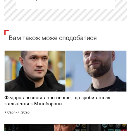
ц
і
я
Вам також може сподобатися
з
а
п
и
с
Федоров розповів про перше, що зробив після
і
звільнення з Міноборони
7 Серпня, 2026
в