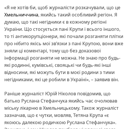
«Я не хотів би, щоб журналісти розкачували, що це
Хмельниччина
, якийсь такий особливий регіон. Я
думаю, що такі негідники є в кожному регіоні
України. Що стосується пані Крупи і всього іншого,
то ті антикорупціонери, які почали розганяти плітки
про нібито якісь мої зв’язки з пані Крупою, вони вже
зняли ці коментарі, тому що без доказової
інформації розганяти не можна. Не знаю про будь-
які родинні, кумівські, свояцькі чи будь-які інші
відносини, які можуть бути в моєї родини з тими
негідниками, які це робили в Україні», – заявив він.
Раніше журналіст Юрій Ніколов повідомив, що
батько Руслана Стефанчука якийсь час очолював
міську лікарню в Хмельницькому. Також журналіст
зазначав, що є чутки, мовляв, Тетяна Крупа «є
якоюсь далекою родичкою Руслана Стефанчука».