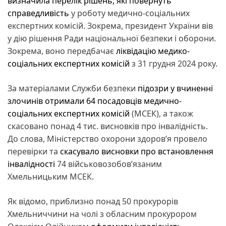
визначила перелік рішень, які повернуть
справедливість
у роботу медично-соціальних
експертних комісій. Зокрема, президент України вів
у дію рішення Ради національної безпеки і оборони.
Зокрема, воно передбачає
ліквідацію медико-
соціальних експертних комісій
з 31 грудня 2024 року.
За матеріалами Служби безпеки
підозри у вчиненні
злочинів отримали 64 посадовців медично-
соціальних експертних комісій
(МСЕК), а також
скасовано понад 4 тис. висновків про інвалідність.
До слова, Міністерство охорони здоровʼя провело
перевірки та
скасувало висновки про встановлення
інвалідності
74 військовозобовʼязаним
Хмельницьким МСЕК.
Як відомо, приблизно понад 50 прокурорів
Хмельниччини на чолі з обласним прокурором