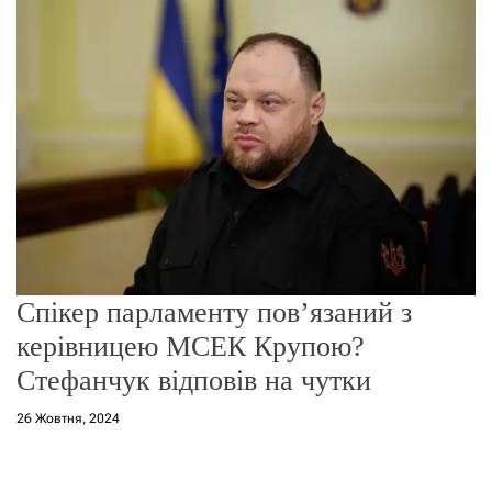
о
р
е
ж
и
м
у
Спікер парламенту пов’язаний з
керівницею МСЕК Крупою?
Стефанчук відповів на чутки
26 Жовтня, 2024