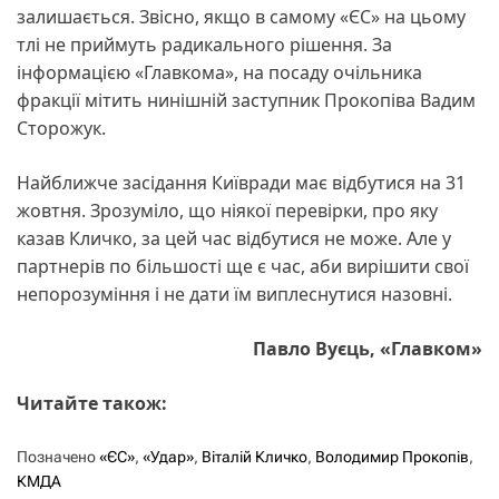
залишається. Звісно, якщо в самому «ЄС» на цьому
тлі не приймуть радикального рішення. За
інформацією «Главкома», на посаду очільника
фракції мітить нинішній заступник Прокопіва Вадим
Сторожук.
Найближче засідання Київради має відбутися на 31
жовтня. Зрозуміло, що ніякої перевірки, про яку
казав Кличко, за цей час відбутися не може. Але у
партнерів по більшості ще є час, аби вирішити свої
непорозуміння і не дати їм виплеснутися назовні.
Павло Вуєць, «Главком»
Читайте також:
Позначено
«ЄС»
,
«Удар»
,
Віталій Кличко
,
Володимир Прокопів
,
КМДА