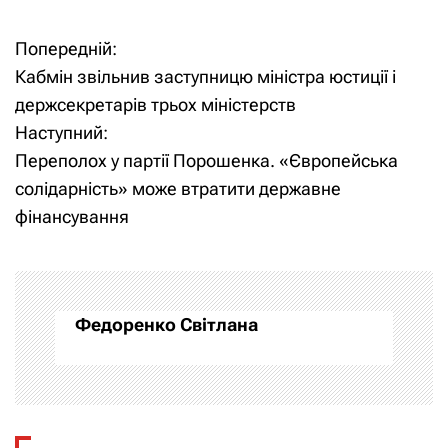
Попередній:
Н
Кабмін звільнив заступницю міністра юстиції і
а
держсекретарів трьох міністерств
Наступний:
в
Переполох у партії Порошенка. «Європейська
і
солідарність» може втратити державне
фінансування
г
а
ц
Федоренко Світлана
і
я
з