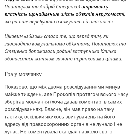
Поштарюк та Андрій Стеценко)
отримали у
власність щонайменше шість об’єктів нерухомості
,
які раніше перебували в комунальній власності.
Цікавим «збігом» стало те, що перед тим, як
заволодіти комунальними об’єктами, Поштарюк та
Стеценко допомагали родині заступника Кличка
обзавестися житлом за явно неринковими цінами.
Гра у мовчанку
Показово, що між двома розслідуваннями минув
майже тиждень, але Прокопів протягом всього часу
зберігав мовчання (хоча давав коментарі в самих
розслідуваннях). Власне, він мав право на таку
тактику, оскільки якихось звинувачень на його
адресу від правоохоронних органів не лунало і не
лунає. Не коментувала скандал навколо свого