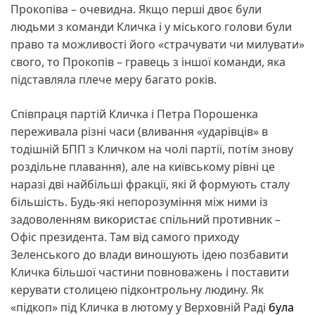
Прокопіва – очевидна. Якщо перші двоє були
людьми з команди Кличка і у міського голови були
право та можливості його «страчувати чи милувати»
свого, то Прокопів – гравець з іншої команди, яка
підставляла плече меру багато років.
Співпраця партій Кличка і Петра Порошенка
переживала різні часи (вливання «ударівців» в
тодішній БПП з Кличком на чолі партії, потім знову
роздільне плавання), але на київському рівні це
наразі дві найбільші фракції, які й формують сталу
більшість. Будь-які непорозуміння між ними із
задоволенням використає спільний противник –
Офіс президента. Там від самого приходу
Зеленського до влади виношують ідею позбавити
Кличка більшої частини повноважень і поставити
керувати столицею підконтрольну людину. Як
«підкоп» під Кличка в лютому у Верховній Раді
була