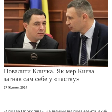
о
р
е
ж
и
м
у
Повалити Кличка. Як мер Києва
загнав сам себе у «пастку»
27 Жовтня, 2024
«Справа Прокопіва». На відміну від президента, який