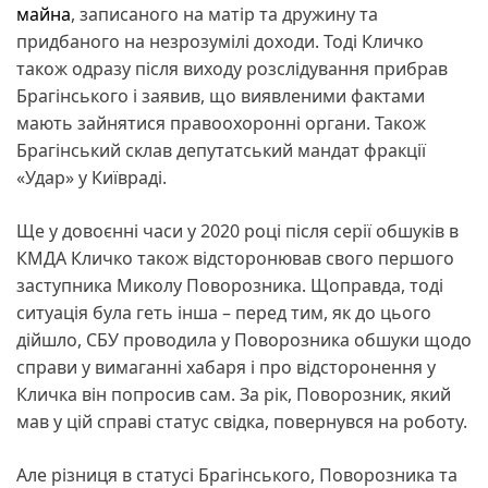
майна
, записаного на матір та дружину та
придбаного на незрозумілі доходи. Тоді Кличко
також одразу після виходу розслідування прибрав
Брагінського і заявив, що виявленими фактами
мають зайнятися правоохоронні органи. Також
Брагінський склав депутатський мандат фракції
«Удар» у Київраді.
Ще у довоєнні часи у 2020 році після серії обшуків в
КМДА Кличко також відсторонював свого першого
заступника Миколу Поворозника. Щоправда, тоді
ситуація була геть інша – перед тим, як до цього
дійшло, СБУ проводила у Поворозника обшуки щодо
справи у вимаганні хабаря і про відсторонення у
Кличка він попросив сам. За рік, Поворозник, який
мав у цій справі статус свідка, повернувся на роботу.
Але різниця в статусі Брагінського, Поворозника та