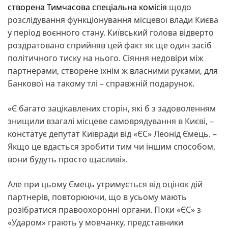
створена Тимчасова спеціальна комісія
щодо
розслідування функціонування місцевої влади Києва
у період воєнного стану. Київський голова відверто
роздратовано сприйняв цей факт як ще один засіб
політичного тиску на нього. Сіяння недовіри між
партнерами, створене їхнім ж власними руками, для
Банкової на такому тлі – справжній подарунок.
«Є багато зацікавлених сторін, які б з задоволенням
знищили взагалі місцеве самоврядування в Києві, –
констатує депутат Київради від «ЄС» Леонід Ємець. –
Якщо це вдасться зробити тим чи іншим способом,
вони будуть просто щасливі».
Але при цьому Ємець утримується від оцінок дій
партнерів, повторюючи, що в усьому мають
розібратися правоохоронні органи. Поки «ЄС» з
«Ударом» грають у мовчанку, представники