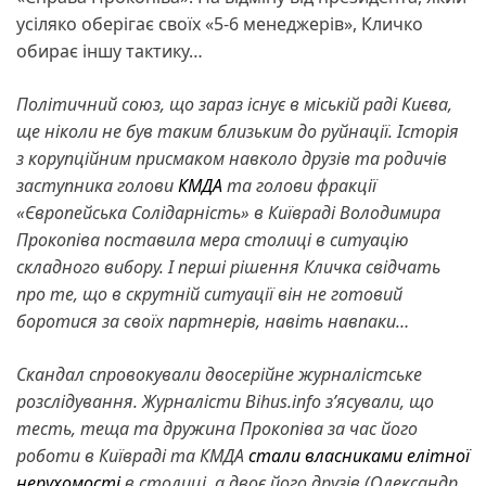
усіляко оберігає своїх «5-6 менеджерів», Кличко
обирає іншу тактику…
Політичний союз, що зараз існує в міській раді Києва,
ще ніколи не був таким близьким до руйнації. Історія
з корупційним присмаком навколо друзів та родичів
заступника голови
КМДА
та голови фракції
«Європейська Солідарність» в Київраді Володимира
Прокопіва поставила мера столиці в ситуацію
складного вибору. І перші рішення Кличка свідчать
про те, що в скрутній ситуації він не готовий
боротися за своїх партнерів, навіть навпаки…
Скандал спровокували двосерійне журналістське
розслідування. Журналісти Bihus.іnfo з’ясували, що
тесть, теща та дружина Прокопіва за час його
роботи в Київраді та КМДА
стали власниками елітної
нерухомості
в столиці, а двоє його друзів (Олександр