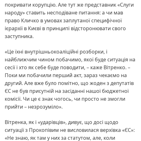
покривати корупцію. Але тут же представник «Слуги
народу» ставить несподіване питання: а чи мав
право Кличко в умовах заплутаної специфічної
ієрархії в Києві в принципі відсторонювати свого
заступника.
«Це їхні внутрішньокоаліційні розборки, і
найближчим чином побачимо, якої буде ситуація на
сесії і хто як себе буде поводити, – каже Вітренко. –
Поки ми побачили перший акт, зараз чекаємо на
другий. Але вже було помітно, що жоден з депутатів
ЄС не був присутній на засіданні нашої бюджетної
комісії. Чи це є знак чогось, чи просто не змогли
прийти – незрозуміло».
Вітренка, як і «ударівців», дивує, що досі щодо
ситуації з Прокопівим не висловилася верхівка «ЄС»:
«Не знаю, як там у них за статутом, але, коли