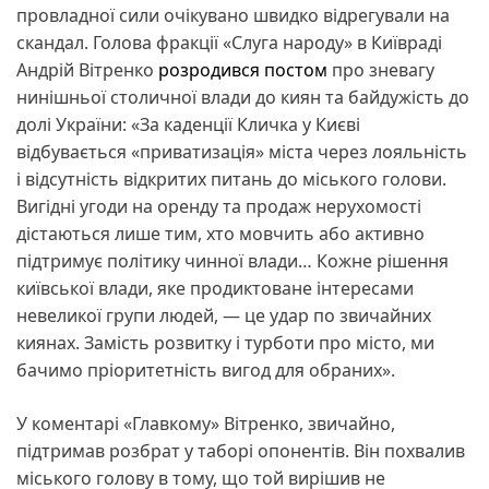
провладної сили очікувано швидко відрегували на
скандал. Голова фракції «Слуга народу» в Київраді
Андрій Вітренко
розродився постом
про зневагу
нинішньої столичної влади до киян та байдужість до
долі України: «За каденції Кличка у Києві
відбувається «приватизація» міста через лояльність
і відсутність відкритих питань до міського голови.
Вигідні угоди на оренду та продаж нерухомості
дістаються лише тим, хто мовчить або активно
підтримує політику чинної влади… Кожне рішення
київської влади, яке продиктоване інтересами
невеликої групи людей, — це удар по звичайних
киянах. Замість розвитку і турботи про місто, ми
бачимо пріоритетність вигод для обраних».
У коментарі «Главкому» Вітренко, звичайно,
підтримав розбрат у таборі опонентів. Він похвалив
міського голову в тому, що той вирішив не