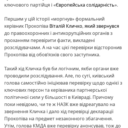
ключового партійця і «
Європейська солідарність
».
Першим у цій історії «моргнув» формальний
керівник Прокопіва
Віталій Кличко
,
який звернувся
до правоохоронних і антикорупційних органів з
проханням перевірити факти, викладені
розслідувачами. А на час цієї перевірки відсторонив
Прокопіва від обов’язків свого заступника.
Такий хід Кличка був би логічним, якби органи вже
проводили розслідування. Але, по суті, київський
голова самостійно ініціював перевірку щодо однієї з
ключових персон та керіваника партнерської
політичної сили у більшості в Київраді. Причому
поки невідомо, чи те ж НАЗК вже відреагувало на
звернення Кличка і дало хід перевірці декларації
Прокопіва на предмет незаконного збагачення.
Утім, голова КМДА вже перевірку анонсував, тож до