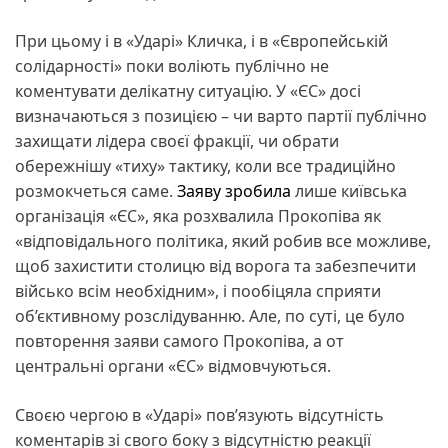
При цьому і в «Ударі» Кличка, і в «Європейській
солідарності» поки воліють публічно не
коментувати делікатну ситуацію. У «ЄС» досі
визначаються з позицією – чи варто партії публічно
захищати лідера своєї фракції, чи обрати
обережнішу «тиху» тактику, коли все традиційно
розмокчеться саме.
Заяву зробила
лише київська
організація «ЄС», яка розхвалила Прокопіва як
«відповідального політика, який робив все можливе,
щоб захистити столицю від ворога та забезпечити
військо всім необхідним», і пообіцяла сприяти
об’єктивному розслідуванню. Але, по суті, це було
повторення заяви самого Прокопіва, а от
центральні органи «ЄС» відмовчуються.
Своєю чергою в «Ударі» пов’язують відсутність
коментарів зі свого боку з відсутністю реакції