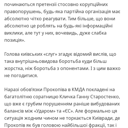
починаються претензії стосовно корупційних
правопорушень, будь-яка партійна організація має
абсолютно чітко реагувати. Тим більше, що вони
абсолютно це роблять на будь-які інформаційні
виклики, але тут у них, вочевидь, дуже слабка
позиція».
Голова київських «слуг» згадує відомий вислів, що
така внутрішньовидова боротьба куди більш
жорстка, ніж боротьба з опонентами. І з цим важко
не погодитися.
Наразі обов’язки Прокопіва в КМДА покладені на
багатолітню соратницю Кличка Ганну Старостенко,
що вже є грубим порушенням раніше вибудованих
балансів між «Ударом» та «ЄС». Але формально ця
ситуація жодним чином не торкається Київради, де
Прокопів як був головою найбільшої фракції, так і