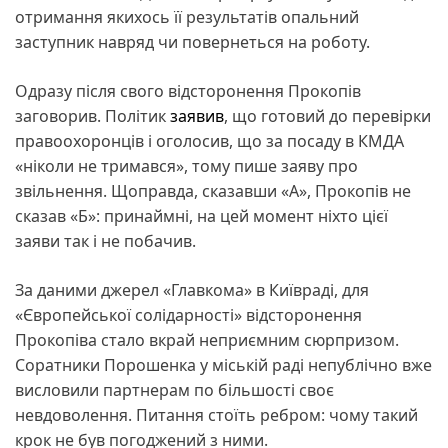
отримання якихось її результатів опальний
заступник навряд чи повернеться на роботу.
Одразу після свого відсторонення Прокопів
заговорив. Політик
заявив
, що готовий до перевірки
правоохоронців і оголосив, що за посаду в КМДА
«ніколи не тримався», тому пише заяву про
звільнення. Щоправда, сказавши «А», Прокопів не
сказав «Б»: принаймні, на цей момент ніхто цієї
заяви так і не побачив.
За даними джерел «Главкома» в Київраді, для
«Європейської солідарності» відсторонення
Прокопіва стало вкрай неприємним сюрпризом.
Соратники Порошенка у міській раді непублічно вже
висловили партнерам по більшості своє
невдоволення. Питання стоїть ребром: чому такий
крок не був погоджений з ними.