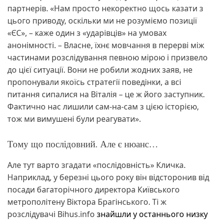
партнерів. «Нам просто некоректно щось казати з
цього приводу, оскільки ми не розуміємо позиції
«ЄС», – каже один з «ударівців» на умовах
анонімності. – Власне, їхнє мовчання в перерві між
частинами розслідування певною мірою і призвело
до цієї ситуації. Вони не робили жодних заяв, не
пропонували якоїсь стратегії поведінки, а всі
питання сипалися на Віталія – це ж його заступник.
Фактично нас лишили сам-на-сам з цією історією,
тож ми вимушені були реагувати».
Тому що послідовний. Але є нюанс…
Але тут варто згадати «послідовність» Кличка.
Наприклад, у березні цього року він відсторонив від
посади багаторічного директора Київського
метрополітену Віктора Брагінського. Ті ж
розслідувачі Bihus.іnfo
знайшли у останнього низку