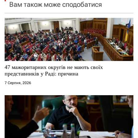
Вам також може сподобатися
а
п
и
с
і
47 мажоритарних округів не мають своїх
представників у Раді: причина
в
7 Серпня, 2026