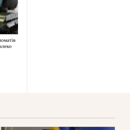
ломатів
алеко