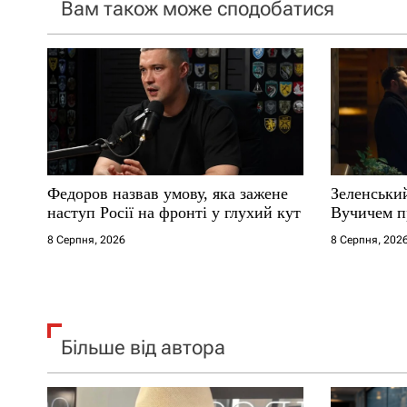
Вам також може сподобатися
з
а
п
и
с
Федоров назвав умову, яка зажене
Зеленськи
і
наступ Росії на фронті у глухий кут
Вучичем п
8 Серпня, 2026
8 Серпня, 202
в
Більше від автора