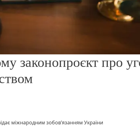
ому законопроєкт про у
дством
овідає міжнародним зобов’язанням України