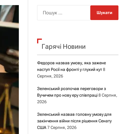
о
р
П
о
о
в
о
ш
г
у
о
р
к
е
Гарячі Новини
:
ж
и
м
у
Федоров назвав умову, яка зажене
наступ Росії на фронті у глухий кут
8
Серпня, 2026
Зеленський розпочав переговори з
Вучичем про нову еру співпраці
8 Серпня,
2026
Зеленський назвав головну умову для
закінчення війни після рішення Сенату
США
7 Серпня, 2026