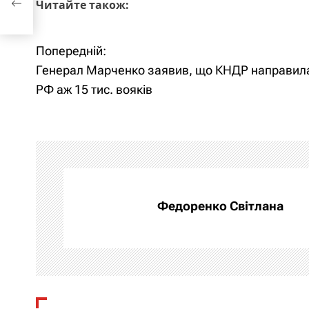
Читайте також:
ків
Попередній:
Н
Генерал Марченко заявив, що КНДР направил
а
РФ аж 15 тис. вояків
в
і
г
а
Федоренко Світлана
ц
і
я