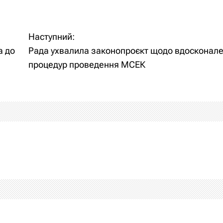
Наступний:
а до
Рада ухвалила законопроєкт щодо вдосконал
процедур проведення МСЕК