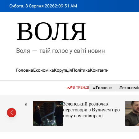
П
Субота, 8 Серпня 2026
2
:
09
:
53
AM
е
р
ВОЛЯ
е
й
т
и
Воля — твій голос у світі новин
д
о
в
Головна
Економіка
Корупція
Політика
Контакти
м
і
с
В ТРЕНДІ
#Головне
#економі
т
у
мову, яка
Зеленський розпочав
ії на
переговори з Вучичем про
кут
нову еру співпраці