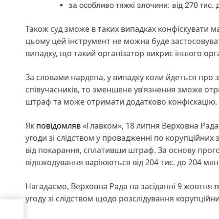
за особливо тяжкі злочини: від 270 тис.
Також суд зможе в таких випадках конфіскувати м
цьому цей інструмент не можна буде застосовува
випадку, що такий організатор викриє іншого орг
За словами нардепа, у випадку коли йдеться про з
співучасників, то зменшене ув’язнення зможе отр
штраф та може отримати додатково конфіскацію.
Як
повідомляв
«Главком», 18 липня Верховна Рад
угоди зі слідством у провадженні по корупційних 
від покарання, сплативши штраф. За основу прог
відшкодування варіюються від 204 тис. до 204 млн
Нагадаємо, Верховна Рада на засіданні 9 жовтня
п
угоду зі слідством щодо розслідування корупційни
КНДР