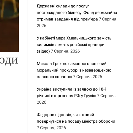
Державні склади до послуг
постраждалого бізнесу. Фонд держмайна
отримав завдання від прем’єра
7 Серпня,
2026
У кабінеті мера Хмельницького замість
килимків лежать російські прапори
(відео)
7 Серпня, 2026
годи
Микола Греков: самопроголошений
моральний прокурор із незавершеною
власною справою
7 Серпня, 2026
Україна виступила із заявою до 18-ї
річниці вторгнення РФ у Грузію
7 Серпня,
2026
Федоров відповів, чи готовий
повернутися на посаду міністра оборони
7 Серпня, 2026