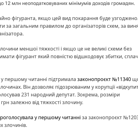
 до 12 млн неоподатковуваних мінімумів доходів громадян.
айно фігуранта, якщо цей вид покарання буде узгоджено
ти за загальним правилом до організаторів схем, за вин
анізатора.
лочини меншої тяжкості і якщо це не великі схеми без
имати фігурант який повністю відшкодовує збитки, спла
а у першому читанні підтримала
законопроєкт №11340
щ
злочинах. Він дозволяє підозрюваним у корупції «відкупи
олосував 231 народний депутат. Зокрема, розміри
 грн залежно від тяжкості злочину.
роголосувала у першому читанні
за законопроєкт №120
х злочинів.