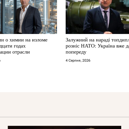
ин о химии на изломе
Залужний на нараді топдип
дцати годах
розніс НАТО: Україна вже д
ации отрасли
попереду
6
4 Серпня, 2026