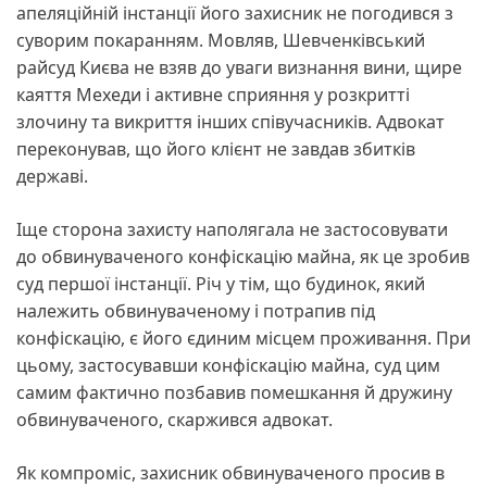
апеляційній інстанції його захисник не погодився з
суворим покаранням. Мовляв, Шевченківський
райсуд Києва не взяв до уваги визнання вини, щире
каяття Мехеди і активне сприяння у розкритті
злочину та викриття інших співучасників. Адвокат
переконував, що його клієнт не завдав збитків
державі.
Іще сторона захисту наполягала не застосовувати
до обвинуваченого конфіскацію майна, як це зробив
суд першої інстанції. Річ у тім, що будинок, який
належить обвинуваченому і потрапив під
конфіскацію, є його єдиним місцем проживання. При
цьому, застосувавши конфіскацію майна, суд цим
самим фактично позбавив помешкання й дружину
обвинуваченого, скаржився адвокат.
Як компроміс, захисник обвинуваченого просив в