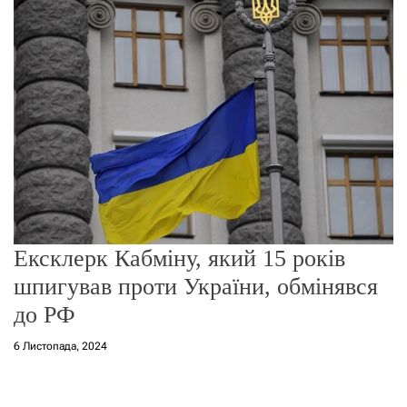
о
р
е
ж
и
м
у
Ексклерк Кабміну, який 15 років
шпигував проти України, обмінявся
до РФ
6 Листопада, 2024