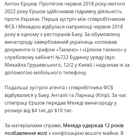
Антон Єршов. Протягом червня 2018 року-лютого
2022 року Єршов здійснював підривну діяльність
проти України. Перша зустріч між співробітником
ФСБ і Мехедою відбулася наприкінці червня 2018
року в одному з ресторанів Баку. За обумовлену
винагороду завербований українець копіював
документи із грифом «Таємно» і «Цілком таємно» у
службовому кабінеті №722 Будинку уряду (вул.
Михайла Грушевського, 12/2 у Києві) і надсилав їх за
допомогою мобільного телефону.
Подальші зустрічі агента і співробітника ФСБ
відбувалися у Баку, Анталії та Ларнаці (Кіпр). За час
співпраці Єршов передав Мехеді винагороду у
розмірі від $4 тис.до $10 тис.
За матеріалами справи,
Мехеда одержав 12 років
позбавлення волі
з конфіскацією всього майна. В