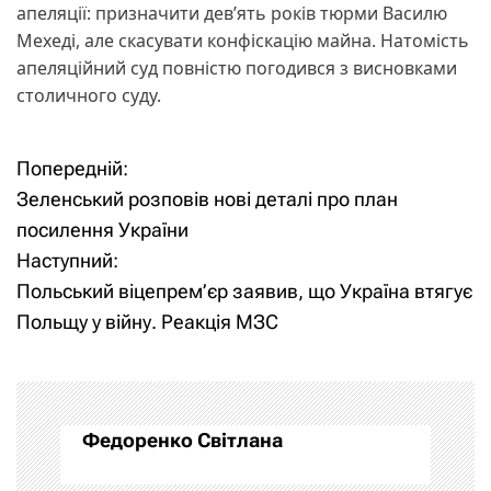
апеляції: призначити дев’ять років тюрми Василю
Мехеді, але скасувати конфіскацію майна. Натомість
апеляційний суд повністю погодився з висновками
столичного суду.
Попередній:
Н
Зеленський розповів нові деталі про план
а
посилення України
Наступний:
в
Польський віцепрем’єр заявив, що Україна втягує
і
Польщу у війну. Реакція МЗС
г
а
Федоренко Світлана
ц