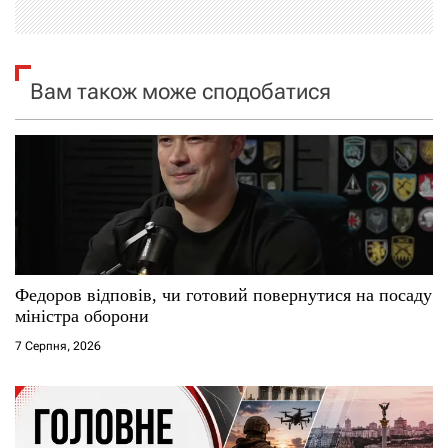
і
я
Вам також може сподобатися
з
а
п
и
с
Федоров відповів, чи готовий повернутися на посаду
і
міністра оборони
7 Серпня, 2026
в