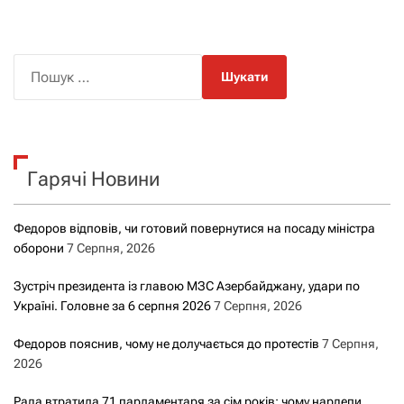
П
о
ш
у
к
Гарячі Новини
:
Федоров відповів, чи готовий повернутися на посаду міністра
оборони
7 Серпня, 2026
Зустріч президента із главою МЗС Азербайджану, удари по
Україні. Головне за 6 серпня 2026
7 Серпня, 2026
Федоров пояснив, чому не долучається до протестів
7 Серпня,
2026
Рада втратила 71 парламентаря за сім років: чому нардепи