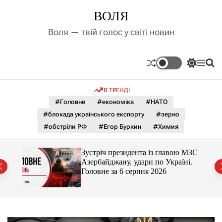
П
ВОЛЯ
е
р
Воля — твій голос у світі новин
е
й
т
П
М
П
и
е
е
о
д
р
н
ш
В ТРЕНДІ
е
ю
у
о
м
к
#Головне
#економіка
#НАТО
в
и
м
#блокада українського експорту
#зерно
к
і
а
#обстріли РФ
#Егор Буркин
#Химия
ч
с
к
т
о
й
Зустріч президента із главою МЗС
у
л
ра
Азербайджану, удари по Україні.
ь
Головне за 6 серпня 2026
о
р
о
в
о
г