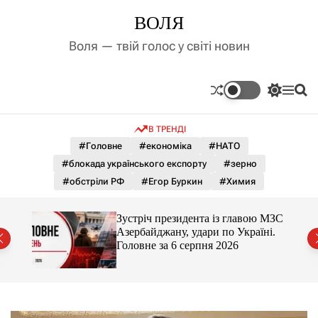
П
ВОЛЯ
е
р
Воля — твій голос у світі новин
е
й
т
П
М
П
и
е
е
о
д
р
н
ш
В ТРЕНДІ
е
ю
у
о
м
к
#Головне
#економіка
#НАТО
в
и
м
#блокада українського експорту
#зерно
к
і
а
#обстріли РФ
#Егор Буркин
#Химия
ч
с
к
т
о
й
Зустріч президента із главою МЗС
у
л
ра
Азербайджану, удари по Україні.
ь
Головне за 6 серпня 2026
о
р
о
в
о
г