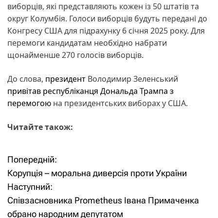
виборців, які представляють кожен із 50 штатів та
округ Колумбія. Голоси виборців будуть передані до
Конгресу США для підрахунку 6 січня 2025 року. Для
перемоги кандидатам необхідно набрати
щонайменше 270 голосів виборців.
До слова,
президент
Володимир Зеленський
привітав республіканця Дональда Трампа з
перемогою
на президентських виборах у США.
Читайте також:
Попередній:
Н
Корупція – моральна диверсія проти України
а
Наступний:
Співзасновника Prometheus Івана Примаченка
в
обрано народним депутатом