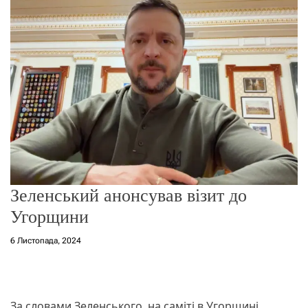
о
р
е
ж
и
м
у
Зеленський анонсував візит до
Угорщини
6 Листопада, 2024
За словами Зеленського, на саміті в Угорщині