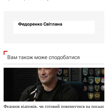
і
г
а
Федоренко Світлана
ц
і
я
Вам також може сподобатися
з
а
п
и
с
Федоров відповів, чи готовий повернутися на посаду