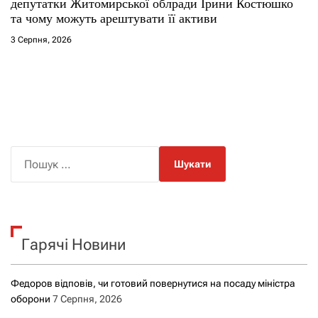
депутатки Житомирської облради Ірини Костюшко
та чому можуть арештувати її активи
3 Серпня, 2026
П
о
ш
у
к
Гарячі Новини
:
Федоров відповів, чи готовий повернутися на посаду міністра
оборони
7 Серпня, 2026