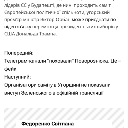
лідерів ЄС у Будапешті, де нині проходить саміт
Європейської політичної спільноти, угорський
прем’єр-міністр Віктор Орбан
може приєднати по
відеозв’язку
переможця президентських виборів у
США Дональда Трампа.
Попередній:
Н
Телеграм-канали “поховали” Поворознюка. Це –
а
фейк
Наступний:
в
Організатори саміту в Угорщині не показали
і
виступ Зеленського в офіційній трансляції
г
а
Федоренко Світлана