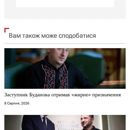
ц
і
я
Вам також може сподобатися
з
а
п
и
с
Заступник Буданова отримав «жирне» призначення
і
8 Серпня, 2026
в