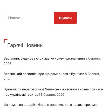
П
о
ш
у
к
Гарячі Новини
:
Заступник Буданова отримав «жирне» призначення
8 Серпня,
2026
Зеленський розповів, про що домовився з Вучичем
8 Серпня,
2026
Вучич після переговорів із Зеленським неочікувано висловився
про українські території
8 Серпня, 2026
«Їх немає на радарі». Нардеп пояснив, кого насамперед має