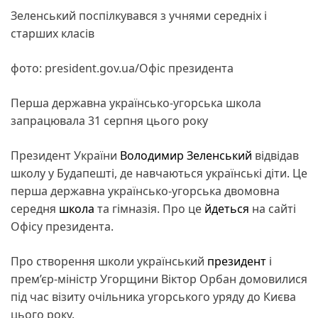
Зеленський поспілкувався з учнями середніх і
старших класів
фото: president.gov.ua/Офіс президента
Перша державна українсько-угорська школа
запрацювала 31 серпня цього року
Президент України
Володимир Зеленський
відвідав
школу у Будапешті, де навчаються українські діти. Це
перша державна українсько-угорська двомовна
середня
школа
та гімназія. Про це
йдеться
на сайті
Офісу президента.
Про створення школи український
президент
і
прем’єр-міністр Угорщини Віктор Орбан домовилися
під час візиту очільника угорського уряду до Києва
цього року.