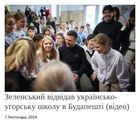
о
р
е
ж
и
м
у
Зеленський відвідав українсько-
угорську школу в Будапешті (відео)
7 Листопада, 2024