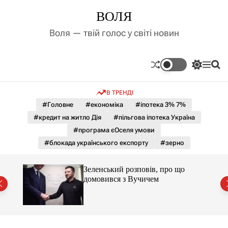
П
ВОЛЯ
е
р
Воля — твій голос у світі новин
е
й
т
П
М
П
и
е
е
о
д
р
н
ш
В ТРЕНДІ
е
ю
у
о
м
к
#Головне
#економіка
#іпотека 3% 7%
в
и
м
#кредит на житло Дія
#пільгова іпотека Україна
к
і
а
#програма єОселя умови
ч
с
#блокада українського експорту
#зерно
к
т
о
у
л
Зеленський розповів, про що
ь
домовився з Вучичем
о
р
о
в
о
г