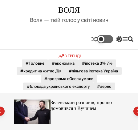
П
ВОЛЯ
е
р
Воля — твій голос у світі новин
е
й
т
П
М
П
и
е
е
о
д
р
н
ш
В ТРЕНДІ
е
ю
у
о
м
к
#Головне
#економіка
#іпотека 3% 7%
в
и
м
#кредит на житло Дія
#пільгова іпотека Україна
к
і
а
#програма єОселя умови
ч
с
#блокада українського експорту
#зерно
к
т
о
у
л
Зеленський розповів, про що
ь
домовився з Вучичем
о
р
о
в
о
г