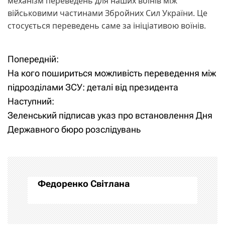
механізм переведень для наших воїнів між
військовими частинами Збройних Сил України. Це
стосується переведень саме за ініціативою воїнів.
Попередній:
Н
На кого пошириться можливість переведення між
а
підрозділами ЗСУ: деталі від президента
Наступний:
в
Зеленський підписав указ про встановлення Дня
і
Державного бюро розслідувань
г
а
Федоренко Світлана
ц
і