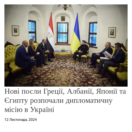
о
р
е
ж
и
м
у
Нові посли Греції, Албанії, Японії та
Єгипту розпочали дипломатичну
місію в Україні
12 Листопада, 2024