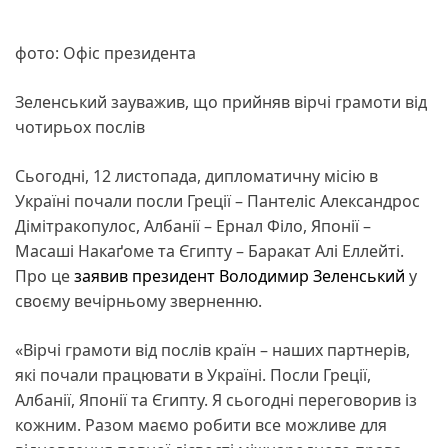
фото: Офіс президента
Зеленський зауважив, що прийняв вірчі грамоти від
чотирьох послів
Сьогодні, 12 листопада, дипломатичну місію в
Україні почали посли Греції – Пантеліс Александрос
Дімітракопулос, Албанії – Ернал Філо, Японії –
Масаші Накаґоме та Єгипту – Баракат Алі Еллейті.
Про це
заявив
президент
Володимир Зеленський
у
своєму вечірньому зверненню.
«Вірчі грамоти від послів країн – наших партнерів,
які почали працювати в Україні. Посли Греції,
Албанії, Японії та Єгипту. Я сьогодні переговорив із
кожним. Разом маємо робити все можливе для