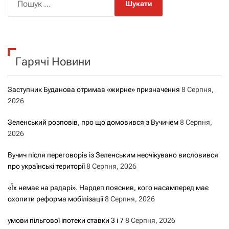
о
ш
у
к
Гарячі Новини
:
Заступник Буданова отримав «жирне» призначення
8 Серпня,
2026
Зеленський розповів, про що домовився з Вучичем
8 Серпня,
2026
Вучич після переговорів із Зеленським неочікувано висловився
про українські території
8 Серпня, 2026
«Їх немає на радарі». Нардеп пояснив, кого насамперед має
охопити реформа мобілізації
8 Серпня, 2026
умови пільгової іпотеки ставки 3 і 7
8 Серпня, 2026