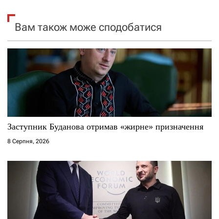
я
Вам також може сподобатися
з
а
п
и
с
Заступник Буданова отримав «жирне» призначення
і
8 Серпня, 2026
в