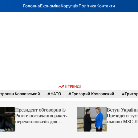
Головна
Економіка
Корупція
Політика
Контакти
В ТРЕНДІ
етрович Козловський
#НАТО
#Григорий Козловский
#Григор
Президент обговорив із
Вступ України до
Рютте постачання ракет-
Президент зустрів
перехоплювачів для
главою МЗС Латві
України