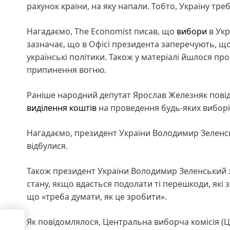
рахунок країни, на яку напали. Тобто, Україну тр
Нагадаємо, The Economist писав, що
вибори
в Укр
зазначає, що в Офісі президента заперечують, щ
українські політики. Також у матеріалі йшлося про
припинення вогню.
Раніше народний депутат Ярослав Железняк пові
виділення коштів
на проведення будь-яких виборі
Нагадаємо, президент України Володимир Зеленсь
відбулися.
Також президент України Володимир Зеленський 
стану, якщо вдасться подолати ті перешкоди, які
що «треба думати, як це зробити».
ої
Як повідомлялося, Центральна виборча комісія (
онні