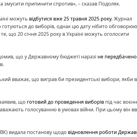
еба змусити припинити спротив», – сказав Подоляк.
аїні можуть
відбутися вже 25 травня 2025 року.
Журнал
о готуються до виборів, однак цю дату нібито обговорю
 те, що 20 січня 2025 року в Україні можуть оголосити
домив, що у Державному бюджеті наразі
не передбачено
в.
кий вважає, що виграв би президентські вибори, якби 
заявив, що
готовий до проведення виборів
під час воєн
 заважають голосуванню в умовах війни. При цьому він в
ЦВК) видала постанову щодо
відновлення роботи Держав