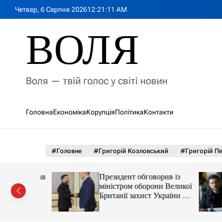
П
Четвер, 6 Серпня 2026
12
:
21
:
13
AM
е
р
ВОЛЯ
е
й
т
и
Воля — твій голос у світі новин
д
о
в
Головна
Економіка
Корупція
Політика
Контакти
м
і
с
т
#Головне
#Григорій Козловський
#Григорій П
у
ми вигадав
Президент обговорив із
міністром оборони Великої
 злочини
Британії захист України від
балістики