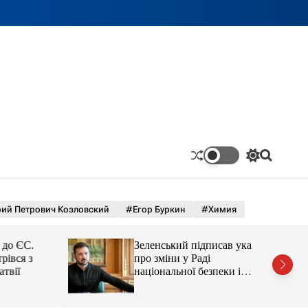
П
П
е
о
р
ш
е
у
м
к
ий Петрович Козловский
#Егор Буркин
#Химия
и
к
а
 ЄС.
Зеленський підписав указ
ч
ся з
про зміни у Раді
к
ї
національної безпеки і
о
оборони України
л
ь