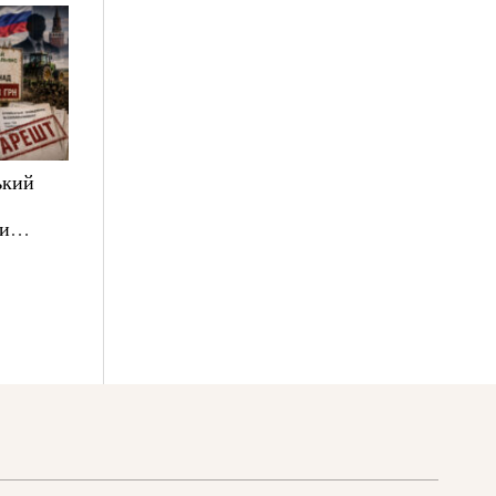
ький
ни