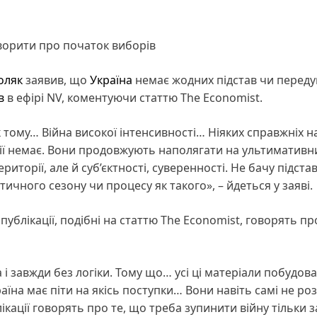
оворити про початок виборів
оляк
заявив, що
Україна
немає жодних підстав чи переду
в
в ефірі NV, коментуючи статтю The Economist.
ік тому… Війна високої інтенсивності… Ніяких справжніх н
ції немає. Вони продовжують наполягати на ультимативн
риторії, але й суб’єктності, суверенності. Не бачу підста
ичного сезону чи процесу як такого», – йдеться у заяві.
ублікації, подібні на статтю The Economist, говорять пр
і завжди без логіки. Тому що… усі ці матеріали побудова
аїна має піти на якісь поступки… Вони навіть самі не ро
ікації говорять про те, що треба зупинити війну тільки з