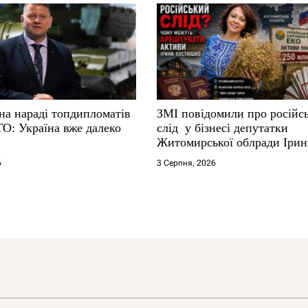
на нараді топдипломатів
ЗМІ повідомили про російс
ТО: Україна вже далеко
слід у бізнесі депутатки
Житомирської облради Іри
Костюшко та чому можуть
6
3 Серпня, 2026
арештувати її активи