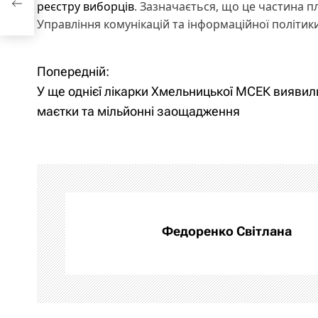
реєстру виборців
. Зазначається, що це частина п
Управління комунікацій та інформаційної політики
Попередній:
Н
У ще однієї лікарки Хмельницької МСЕК виявил
а
маєтки та мільйонні заощадження
в
і
г
а
Федоренко Світлана
ц
і