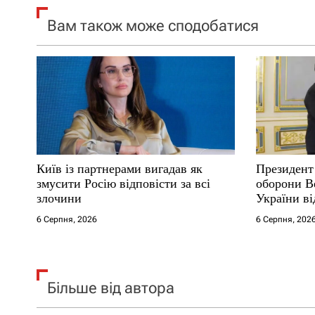
я
Вам також може сподобатися
з
а
п
и
с
Київ із партнерами вигадав як
Президент 
і
змусити Росію відповісти за всі
оборони Ве
злочини
України ві
в
6 Серпня, 2026
6 Серпня, 202
Більше від автора