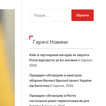
о
р
о
П
в
о
о
г
ш
о
у
р
е
к
ж
Гарячі Новини
:
и
м
у
Київ із партнерами вигадав як змусити
Росію відповісти за всі злочини
6 Серпня,
2026
Президент обговорив із міністром
оборони Великої Британії захист України
від балістики
6 Серпня, 2026
Президент обговорив із Рютте
постачання ракет-перехоплювачів для