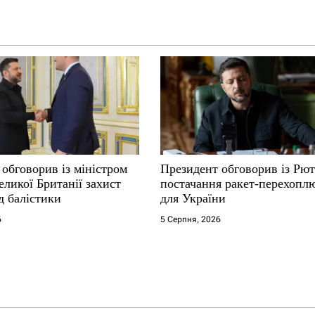
обговорив із міністром
Президент обговорив із Рют
ликої Британії захист
постачання ракет-перехопл
д балістики
для України
6
5 Серпня, 2026