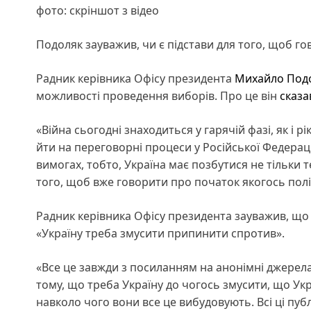
фото: скріншот з відео
Подоляк зауважив, чи є підстави для того, щоб г
Радник керівника Офісу президента
Михайло Под
можливості проведення виборів. Про це він
сказа
«Війна сьогодні знаходиться у гарячій фазі, як і р
йти на переговорні процеси у Російської Федера
вимогах, тобто, Україна має позбутися не тільки те
того, щоб вже говорити про початок якогось політ
Радник керівника Офісу президента зауважив, що п
«Україну треба змусити припинити спротив».
«Все це завжди з посиланням на анонімні джерела 
тому, що треба Україну до чогось змусити, що Укр
навколо чого вони все це вибудовують. Всі ці публ