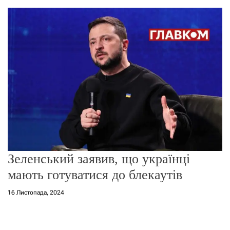
о
р
е
ж
и
м
у
Зеленський заявив, що українці
мають готуватися до блекаутів
16 Листопада, 2024