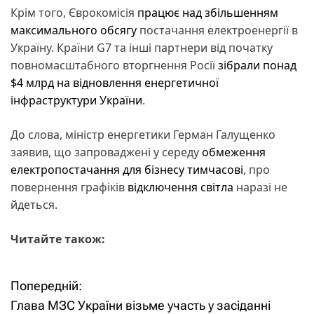
Крім того, Єврокомісія
працює над збільшенням
максимального обсягу
постачання електроенергії в
Україну. Країни G7 та інші партнери від початку
повномасштабного вторгнення Росії
зібрали понад
$4 млрд на відновлення енергетичної
інфраструктури України
.
До слова, міністр енергетики Герман Галущенко
заявив, що запроваджені у середу
обмеження
електропостачання для бізнесу тимчасові
, про
повернення графіків
відключення світла
наразі не
йдеться.
Читайте також:
Попередній:
Н
Глава МЗС України візьме участь у засіданні