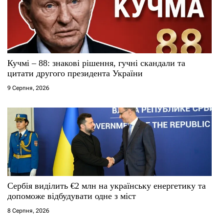
и
с
і
Кучмі – 88: знакові рішення, гучні скандали та
цитати другого президента України
в
9 Серпня, 2026
Сербія виділить €2 млн на українську енергетику та
допоможе відбудувати одне з міст
8 Серпня, 2026