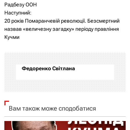
а
Радбезу ООН
Наступний:
в
20 років Помаранчевій революції. Безсмертний
і
назвав «величезну загадку» періоду правління
Кучми
г
а
ц
Федоренко Світлана
і
я
з
Вам також може сподобатися
а
п