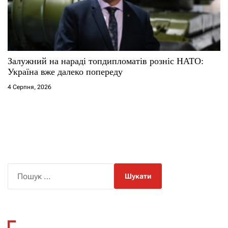
Залужний на нараді топдипломатів розніс НАТО:
Україна вже далеко попереду
4 Серпня, 2026
П
о
ш
у
к