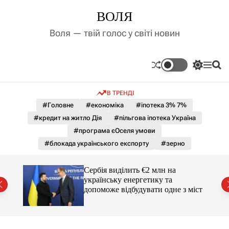
П
ВОЛЯ
е
р
Воля — твій голос у світі новин
е
й
т
П
М
П
и
е
е
о
д
р
н
ш
В ТРЕНДІ
е
ю
у
о
м
к
#Головне
#економіка
#іпотека 3% 7%
в
и
м
#кредит на житло Дія
#пільгова іпотека Україна
к
і
а
#програма єОселя умови
ч
с
#блокада українського експорту
#зерно
к
т
о
у
л
гучні
Сербія виділить €2 млн на
ь
українську енергетику та
о
допоможе відбудувати одне з міст
р
о
в
о
г