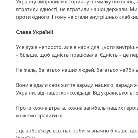
Українці виправили історичну помилку поколінь, 
втратили єдності, не втратили нашої держави. Ми 
проти одного. І тому не стали внутрішньо слабки
Слава Україні!
Усе дуже непросто, але в нас є для цього внутріш
– більше, щоб єдність працювала. Єдність – це пе
На жаль, багатьох наших людей, багатьох найбільш
Вони віддали своє життя заради нашого, заради жи
України, від нашої консолідації. Від української вп
Проте кожна втрата, кожна загибель наших героїв
можемо зрадити їх.
І це зобов’язує всіх нас робити значно більше, що