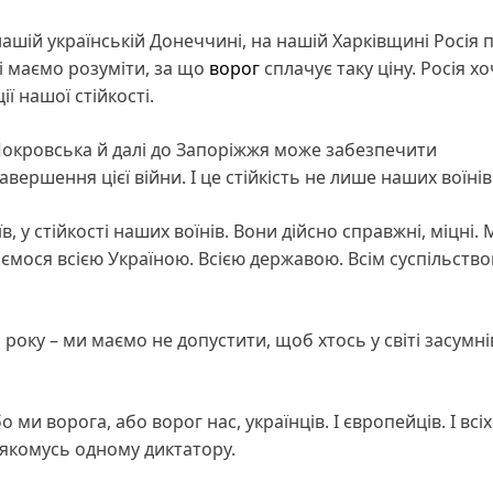
ашій українській Донеччині, на нашій Харківщині Росія 
сі маємо розуміти, за що
ворог
сплачує таку ціну. Росія х
ї нашої стійкості.
до Покровська й далі до Запоріжжя може забезпечити
ршення цієї війни. І це стійкість не лише наших воїнів
в, у стійкості наших воїнів. Вони дійсно справжні, міцні.
ося всією Україною. Всією державою. Всім суспільство
року – ми маємо не допустити, щоб хтось у світі засумні
ми ворога, або ворог нас, українців. І європейців. І всіх у
 якомусь одному диктатору.