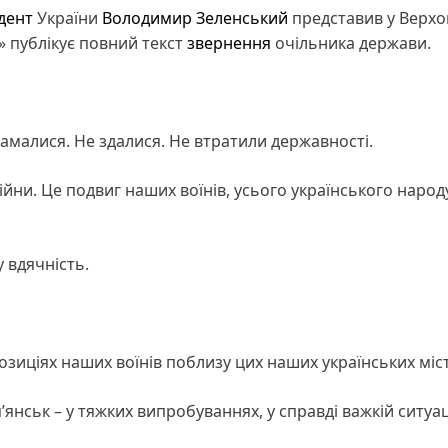
дент
України
Володимир Зеленський
представив у Верхо
м» публікує повний текст
звернення
очільника держави.
зламалися. Не здалися. Не втратили державності.
йни. Це подвиг наших воїнів, усього українського народу
 вдячність.
позиціях наших воїнів поблизу цих наших українських міст
п’янськ – у тяжких випробуваннях, у справді важкій ситуації