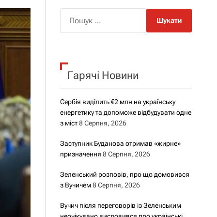
о
р
П
о
о
в
о
ш
г
у
о
р
к
е
Гарячі Новини
:
ж
и
м
у
Сербія виділить €2 млн на українську
енергетику та допоможе відбудувати одне
з міст
8 Серпня, 2026
Заступник Буданова отримав «жирне»
призначення
8 Серпня, 2026
Зеленський розповів, про що домовився
з Вучичем
8 Серпня, 2026
Вучич після переговорів із Зеленським
неочікувано висловився про українські