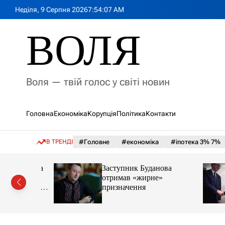
П
Неділя, 9 Серпня 2026
7
:
54
:
08
AM
е
р
ВОЛЯ
е
й
т
и
Воля — твій голос у світі новин
д
о
в
Головна
Економіка
Корупція
Політика
Контакти
м
і
с
В ТРЕНДІ
#Головне
#економіка
#іпотека 3% 7%
т
у
€2 млн на
Заступник Буданова
етику та
отримав «жирне»
увати одне
призначення