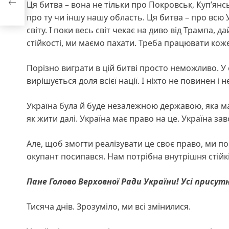
Ця битва – вона не тільки про Покровськ, Куп’янс
про ту чи іншу нашу область. Ця битва – про всю 
світу. І поки весь світ чекає на диво від Трампа, 
стійкості, ми маємо пахати. Треба працювати кожен
Порізно виграти в цій битві просто неможливо. У є
вирішується доля всієї нації. І ніхто не повинен і 
Україна була й буде незалежною державою, яка ма
як жити далі. Україна має право на це. Україна за
Але, щоб змогти реалізувати це своє право, ми по
окупант посипався. Нам потрібна внутрішня стійкі
Пане Голово Верховної Ради України! Усі присутн
Тисяча днів. Зрозуміло, ми всі змінилися.