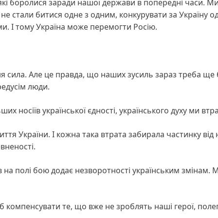
які боролися заради нашої держави в попередні часи. Ми
не стали битися одне з одним, конкурувати за Україну о
ми. І тому Україна може перемогти Росію.
ня сила. Але це правда, що наших зусиль зараз треба ще
редусім люди.
их носіїв української єдності, українського духу ми втр
ття України. І кожна така втрата забирала частинку від
евненості.
 на полі бою додає незворотності українським змінам. 
б компенсувати те, що вже не зроблять наші герої, полег