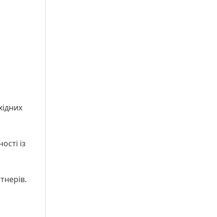
хідних
ості із
ртнерів.