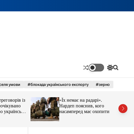
П
П
е
о
р
ш
селя умови
#блокада українського експорту
#зерно
е
у
м
к
и
оворів із
«Їх немає на радарі».
к
а
кувано
Нардеп пояснив, кого
ч
раїнські
насамперед має охопити
к
реформа мобілізації
о
л
ь