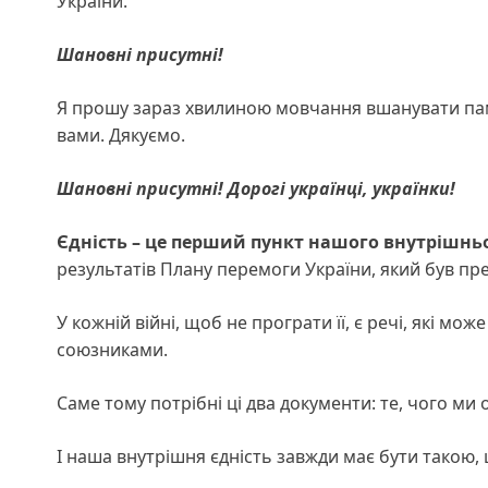
України.
Шановні присутні!
Я прошу зараз хвилиною мовчання вшанувати пам’я
вами. Дякуємо.
Шановні присутні! Дорогі українці, українки!
Єдність – це перший пункт нашого внутрішньо
результатів Плану перемоги України, який був п
У кожній війні, щоб не програти її, є речі, які мож
союзниками.
Саме тому потрібні ці два документи: те, чого ми о
І наша внутрішня єдність завжди має бути такою, 