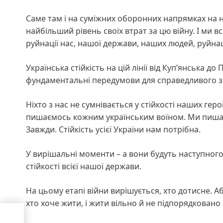
Саме там і на суміжних оборонних напрямках на н
найбільший рівень своїх втрат за цю війну. І ми в
руйнації нас, нашої держави, наших людей, руйнаці
Українська стійкість на цій лінії від Куп’янська 
фундаментальні передумови для справедливого заве
Ніхто з нас не сумнівається у стійкості наших герої
пишаємось кожним українським воїном. Ми пишаєм
Завжди. Стійкість усієї України нам потрібна.
У вирішальні моменти – а вони будуть наступного 
стійкості всієї нашої держави.
На цьому етапі війни вирішується, хто дотисне. Або 
хто хоче жити, і жити вільно й не підпорядковано
а