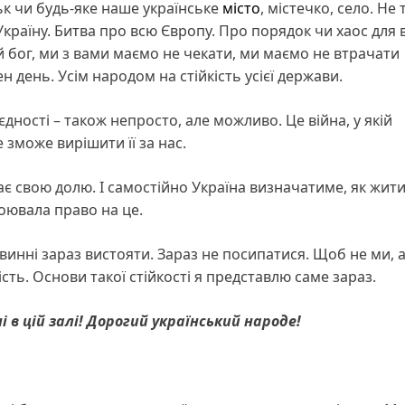
ьк чи будь-яке наше українське
місто
, містечко, село. Не 
Україну. Битва про всю Європу. Про порядок чи хаос для 
дай бог, ми з вами маємо не чекати, ми маємо не втрачати
 день. Усім народом на стійкість усієї держави.
дності – також непросто, але можливо. Це війна, у якій
не зможе вирішити її за нас.
є свою долю. І самостійно Україна визначатиме, як жити
воювала право на це.
винні зараз вистояти. Зараз не посипатися. Щоб не ми, 
сть. Основи такої стійкості я представлю саме зараз.
і в цій залі! Дорогий український народе!