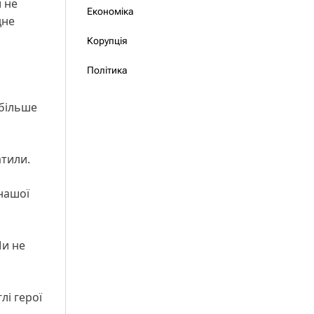
 не
Економіка
дне
Корупція
Політика
 більше
атили.
 нашої
Ми не
лі герої