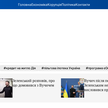
Головна
Економіка
Корупція
Політика
Контакти
#кредит на житло Дія
#пільгова іпотека Україна
#програма єО
Зеленський розповів, про
Вучич після перег
що домовився з Вучичем
Зеленським неочі
висловився про ук
території