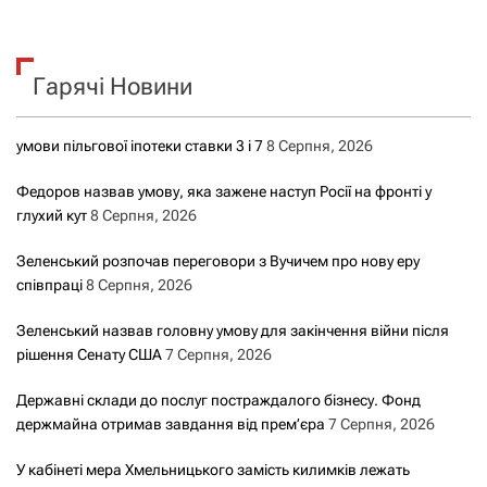
ш
у
к
Гарячі Новини
:
умови пільгової іпотеки ставки 3 і 7
8 Серпня, 2026
Федоров назвав умову, яка зажене наступ Росії на фронті у
глухий кут
8 Серпня, 2026
Зеленський розпочав переговори з Вучичем про нову еру
співпраці
8 Серпня, 2026
Зеленський назвав головну умову для закінчення війни після
рішення Сенату США
7 Серпня, 2026
Державні склади до послуг постраждалого бізнесу. Фонд
держмайна отримав завдання від прем’єра
7 Серпня, 2026
У кабінеті мера Хмельницького замість килимків лежать