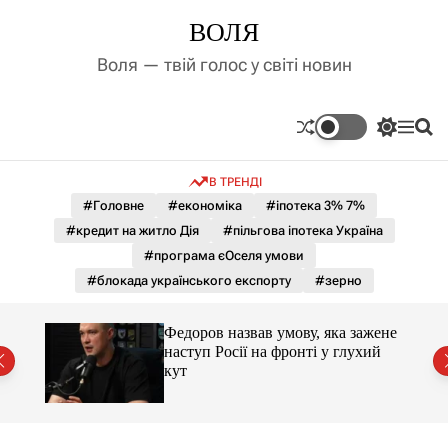
П
ВОЛЯ
е
р
Воля — твій голос у світі новин
е
й
т
П
М
П
и
е
е
о
д
р
н
ш
В ТРЕНДІ
е
ю
у
о
м
к
#Головне
#економіка
#іпотека 3% 7%
в
и
м
#кредит на житло Дія
#пільгова іпотека Україна
к
і
а
#програма єОселя умови
ч
с
#блокада українського експорту
#зерно
к
т
о
у
л
и 3 і
Федоров назвав умову, яка зажене
ь
наступ Росії на фронті у глухий
о
кут
р
о
в
о
г