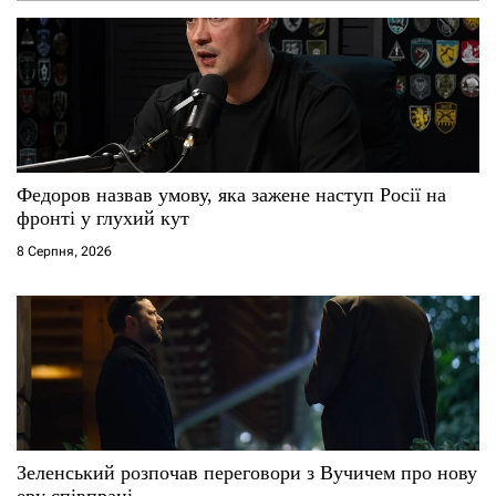
а
п
и
с
Федоров назвав умову, яка зажене наступ Росії на
і
фронті у глухий кут
8 Серпня, 2026
в
Зеленський розпочав переговори з Вучичем про нову
еру співпраці