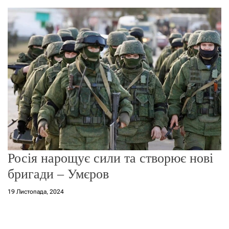
о
р
е
ж
и
м
у
Росія нарощує сили та створює нові
бригади – Умєров
19 Листопада, 2024