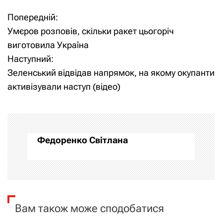
Попередній:
Н
Умєров розповів, скільки ракет цьогоріч
а
виготовила Україна
Наступний:
в
Зеленський відвідав напрямок, на якому окупанти
і
активізували наступ (відео)
г
а
Федоренко Світлана
ц
і
я
Вам також може сподобатися
з