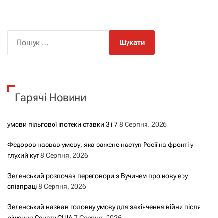
П
о
ш
у
к
Гарячі Новини
:
умови пільгової іпотеки ставки 3 і 7
8 Серпня, 2026
Федоров назвав умову, яка зажене наступ Росії на фронті у
глухий кут
8 Серпня, 2026
Зеленський розпочав переговори з Вучичем про нову еру
співпраці
8 Серпня, 2026
Зеленський назвав головну умову для закінчення війни після
рішення Сенату США
7 Серпня, 2026