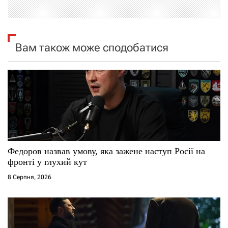
і
я
Вам також може сподобатися
з
а
п
и
с
Федоров назвав умову, яка зажене наступ Росії на
і
фронті у глухий кут
8 Серпня, 2026
в