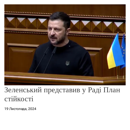
о
р
е
ж
и
м
у
Зеленський представив у Раді План
стійкості
19 Листопада, 2024