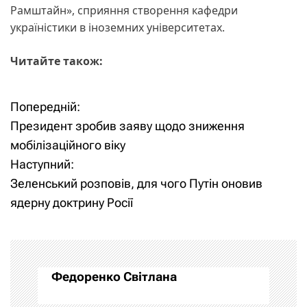
Рамштайн», сприяння створення кафедри
україністики в іноземних університетах.
Читайте також:
Попередній:
Н
Президент зробив заяву щодо зниження
а
мобілізаційного віку
Наступний:
в
Зеленський розповів, для чого Путін оновив
і
ядерну доктрину Росії
г
а
Федоренко Світлана
ц