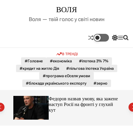
П
ВОЛЯ
е
р
Воля — твій голос у світі новин
е
й
т
П
М
П
и
е
е
о
д
р
н
ш
В ТРЕНДІ
е
ю
у
о
м
к
#Головне
#економіка
#іпотека 3% 7%
в
и
м
#кредит на житло Дія
#пільгова іпотека Україна
к
і
а
#програма єОселя умови
ч
с
#блокада українського експорту
#зерно
к
т
о
у
л
и 3 і
Федоров назвав умову, яка зажене
ь
наступ Росії на фронті у глухий
о
кут
р
о
в
о
г