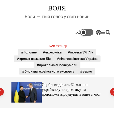
П
ВОЛЯ
е
р
Воля — твій голос у світі новин
е
й
т
П
М
П
и
е
е
о
д
р
н
ш
В ТРЕНДІ
е
ю
у
о
м
к
#Головне
#економіка
#іпотека 3% 7%
в
и
м
#кредит на житло Дія
#пільгова іпотека Україна
к
і
а
#програма єОселя умови
ч
с
#блокада українського експорту
#зерно
к
т
о
у
л
гучні
Сербія виділить €2 млн на
ь
українську енергетику та
о
допоможе відбудувати одне з міст
р
о
в
о
г