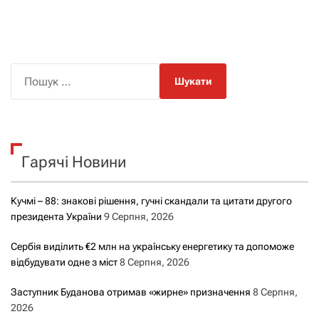
П
о
ш
у
к
Гарячі Новини
:
Кучмі – 88: знакові рішення, гучні скандали та цитати другого
президента України
9 Серпня, 2026
Сербія виділить €2 млн на українську енергетику та допоможе
відбудувати одне з міст
8 Серпня, 2026
Заступник Буданова отримав «жирне» призначення
8 Серпня,
2026