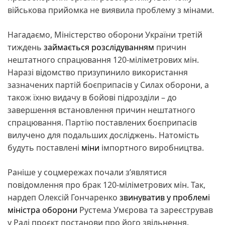
військова прийомка не виявила проблему з мінами.
Нагадаємо, Міністерство оборони України третій
тиждень
займається розслідуванням
причин
нештатного спрацювання 120-міліметрових мін.
Наразі відомство призупинило використання
зазначених партій боєприпасів у Силах оборони, а
також їхню видачу в бойові підрозділи – до
завершення встановлення причин нештатного
спрацювання. Партію поставлених боєприпасів
вилучено для подальших досліджень. Натомість
будуть поставлені
міни
імпортного виробництва.
Раніше у соцмережах почали з’являтися
повідомлення про брак 120-міліметрових мін. Так,
нардеп Олексій Гончаренко
звинуватив у проблемі
міністра оборони
Рустема Умєрова та зареєстрував
у Раді проєкт постанови про його звільнення.