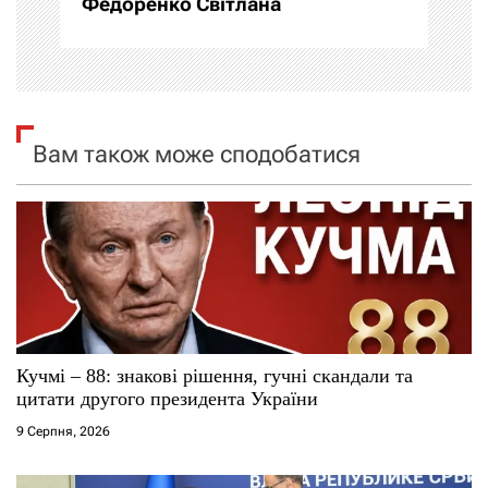
Федоренко Світлана
а
ц
і
Вам також може сподобатися
я
з
а
п
и
Кучмі – 88: знакові рішення, гучні скандали та
цитати другого президента України
с
9 Серпня, 2026
і