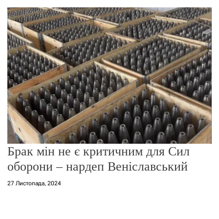
о
р
е
ж
и
м
у
Брак мін не є критичним для Сил
оборони – нардеп Веніславський
27 Листопада, 2024