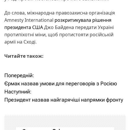
До слова, міжнародна правозахисна організація
Amnesty International
розкритикувала рішення
президента США
Джо Байдена передати Україні
протипіхотні міни, щоб протистояти російській
армії на Сході.
Читайте також:
Попередній:
Н
Єрмак назвав умови для переговорів з Росією
а
Наступний:
Президент назвав найгарячіші напрямки фронту
в
і
г