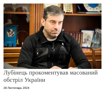
о
р
е
ж
и
м
у
Лубінець прокоментував масований
обстріл України
28 Листопада, 2024