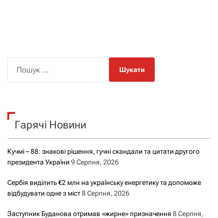
П
о
ш
у
к
Гарячі Новини
:
Кучмі – 88: знакові рішення, гучні скандали та цитати другого
президента України
9 Серпня, 2026
Сербія виділить €2 млн на українську енергетику та допоможе
відбудувати одне з міст
8 Серпня, 2026
Заступник Буданова отримав «жирне» призначення
8 Серпня,