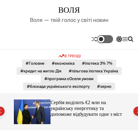
П
ВОЛЯ
е
р
Воля — твій голос у світі новин
е
й
т
П
М
П
и
е
е
о
д
р
н
ш
В ТРЕНДІ
е
ю
у
о
м
к
#Головне
#економіка
#іпотека 3% 7%
в
и
м
#кредит на житло Дія
#пільгова іпотека Україна
к
і
а
#програма єОселя умови
ч
с
#блокада українського експорту
#зерно
к
т
о
у
л
гучні
Сербія виділить €2 млн на
ь
українську енергетику та
о
допоможе відбудувати одне з міст
р
о
в
о
г