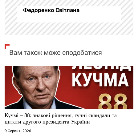
а
Федоренко Світлана
ц
і
я
Вам також може сподобатися
з
а
п
и
с
Кучмі – 88: знакові рішення, гучні скандали та
і
цитати другого президента України
9 Серпня, 2026
в