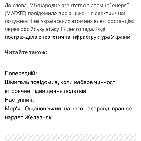
До слова, Міжнародне агентство з атомної енергії
(МАГАТЕ) повідомило про зниження електричної
потужності на українських атомних електростанціях
через російську атаку 17 листопада. Тоді
постраждала енергетична інфраструктура України
.
Читайте також:
Попередній:
Н
Шмигаль повідомив, коли набере чинності
а
історичне підвищення податків
Наступний:
в
Мар’ян Ощановський: на кого насправді працює
і
нардеп Железняк
г