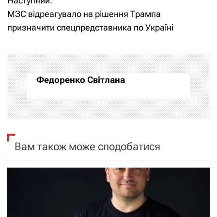
Наступний:
в
МЗС відреагувало на рішення Трампа
і
призначити спецпредставника по Україні
г
а
Федоренко Світлана
ц
і
я
Вам також може сподобатися
з
а
п
и