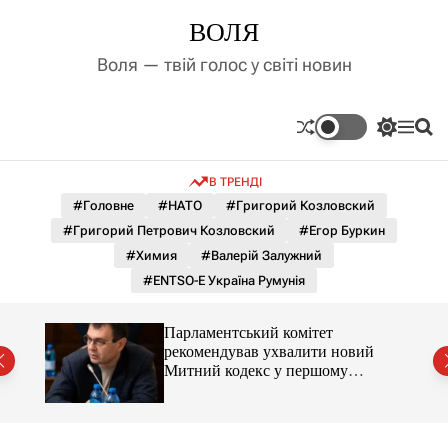
П
ВОЛЯ
е
р
Воля — твій голос у світі новин
е
й
т
П
М
П
и
е
е
о
д
р
н
ш
В ТРЕНДІ
е
ю
у
о
м
к
#Головне
#НАТО
#Григорий Козловский
в
и
м
#Григорий Петрович Козловский
#Егор Буркин
к
і
а
#Химия
#Валерій Залужний
ч
с
#ENTSO-E Україна Румунія
к
т
о
у
л
Парламентський комітет
ь
ду
рекомендував ухвалити новий
о
Митний кодекс у першому
р
читанні
о
в
о
г