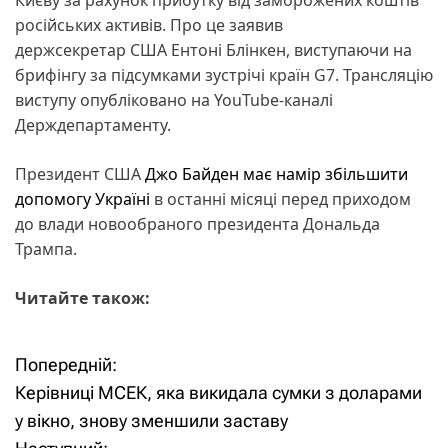
російських активів. Про це заявив
держсекретар США Ентоні Блінкен, виступаючи на
брифінгу за підсумками зустрічі країн G7. Трансляцію
виступу опубліковано на YouTube-каналі
Держдепартаменту.
Президент США
Джо Байден має намір збільшити
допомогу Україні
в останні місяці перед приходом
до влади новообраного президента Дональда
Трампа.
Читайте також:
Попередній:
Н
Керівниці МСЕК, яка викидала сумки з доларами
а
у вікно, знову зменшили заставу