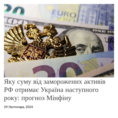
о
р
е
ж
и
м
у
Яку суму від заморожених активів
РФ отримає Україна наступного
року: прогноз Мінфіну
29 Листопада, 2024