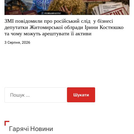
ЗМІ повідомили про російський слід у бізнесі
депутатки Житомирської облради Ірини Костюшко
та чому можуть арештувати її активи
3 Серпня, 2026
П
о
ш
у
к
Гарячі Новини
: