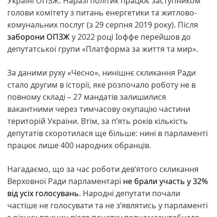
Україні ОПЗЖ. Наразі політик працює заступником
голови комітету з питань енергетики та житлово-
комунальних послуг (з 29 серпня 2019 року). Після
заборони ОПЗЖ
у 2022 році Іоффе перейшов до
депутатської групи «Платформа за життя та мир».
За даними руху «Чесно», нинішнє скликання Ради
стало другим в історії, яке розпочало роботу не в
повному складі – 27 мандатів залишилися
вакантними через тимчасову окупацію частини
територій України. Втім, за п’ять років кількість
депутатів скоротилася ще більше: нині в парламенті
працює лише 400 народних обранців.
Нагадаємо, що за час роботи дев’ятого скликання
Верховної Ради парламентарі
не брали участь у 32%
від усіх голосувань
. Народні депутати почали
частіше не голосувати та не з’являтись у парламенті