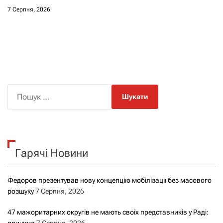
7 Серпня, 2026
П
о
ш
у
к
Гарячі Новини
:
Федоров презентував нову концепцію мобілізації без масового
розшуку
7 Серпня, 2026
47 мажоритарних округів не мають своїх представників у Раді:
причина
7 Серпня, 2026