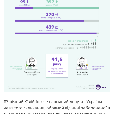
83-річний Юлій Іоффе народний депутат України
дев’ятого скликання, обраний від нині забороненої в