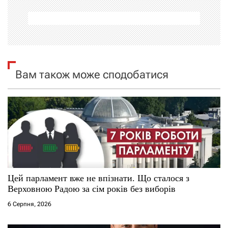
а
ц
і
Вам також може сподобатися
я
з
а
п
и
Цей парламент вже не впізнати. Що сталося з
Верховною Радою за сім років без виборів
с
6 Серпня, 2026
і