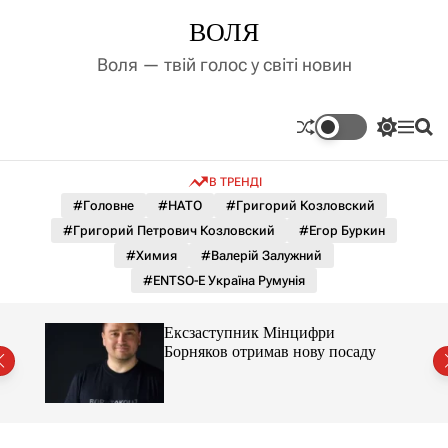
П
ВОЛЯ
е
р
Воля — твій голос у світі новин
е
й
т
П
М
П
и
е
е
о
д
р
н
ш
В ТРЕНДІ
е
ю
у
о
м
к
#Головне
#НАТО
#Григорий Козловский
в
и
м
#Григорий Петрович Козловский
#Егор Буркин
к
і
а
#Химия
#Валерій Залужний
ч
с
#ENTSO-E Україна Румунія
к
т
о
у
л
ти.
Ексзаступник Мінцифри
ь
ою за
Борняков отримав нову посаду
о
р
о
в
о
г