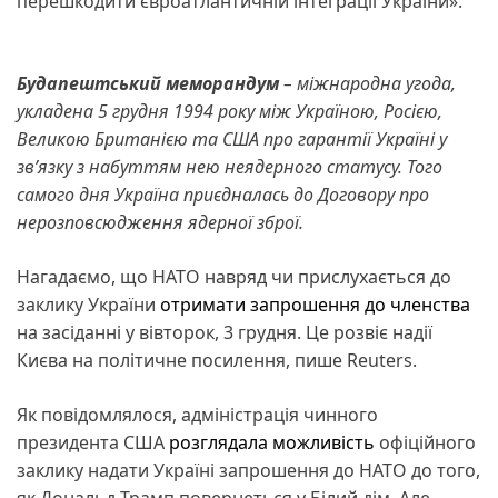
перешкодити євроатлантичній інтеграції України».
Будапештський меморандум
– міжнародна угода,
укладена 5 грудня 1994 року між Україною, Росією,
Великою Британією та США про гарантії Україні у
зв’язку з набуттям нею неядерного статусу. Того
самого дня Україна приєдналась до Договору про
нерозповсюдження ядерної зброї.
Нагадаємо, що НАТО навряд чи прислухається до
заклику України
отримати запрошення до членства
на засіданні у вівторок, 3 грудня. Це розвіє надії
Києва на політичне посилення, пише Reuters.
Як повідомлялося, адміністрація чинного
президента США
розглядала можливість
офіційного
заклику надати Україні запрошення до НАТО до того,
як Дональд Трамп повернеться у Білий дім. Але