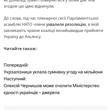
згодом цю ідею відкинули.
До слова, під час пленарної сесії Парламентської
асамблеї НАТО члени
ухвалили резолюцію
, в якій
закликають країни коаліції якнайшвидше прийняти
Україну до Альянсу.
Читайте також:
Попередній:
Н
Укрзалізниця уклала сумнівну угоду на мільйони
а
Наступний:
Олексій Чернишов може очолити Міністерство
в
єдності українців – джерела
і
г