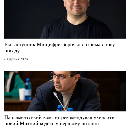
в
Ексзаступник Мінцифри Борняков отримав нову
посаду
6 Серпня, 2026
Парламентський комітет рекомендував ухвалити
новий Митний кодекс у першому читанні