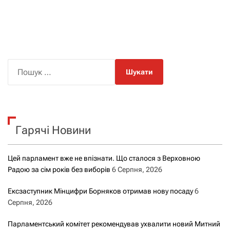
П
о
ш
у
к
Гарячі Новини
:
Цей парламент вже не впізнати. Що сталося з Верховною
Радою за сім років без виборів
6 Серпня, 2026
Ексзаступник Мінцифри Борняков отримав нову посаду
6
Серпня, 2026
Парламентський комітет рекомендував ухвалити новий Митний