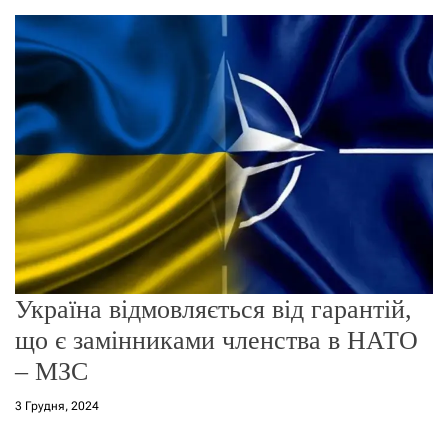
о
р
е
ж
и
м
у
Україна відмовляється від гарантій,
що є замінниками членства в НАТО
– МЗС
3 Грудня, 2024