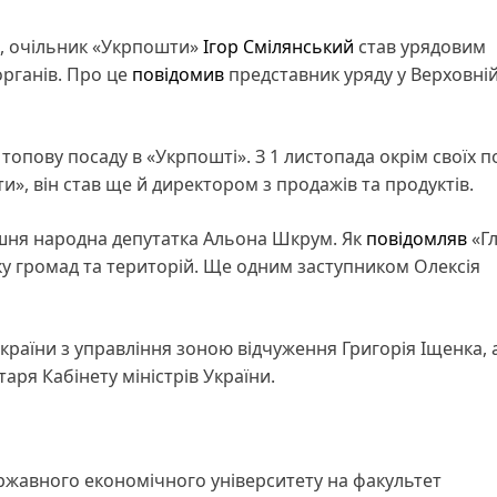
ак, очільник «Укрпошти»
Ігор Смілянський
став урядовим
рганів. Про це
повідомив
представник уряду у Верховній
опову посаду в «Укрпошті». З 1 листопада окрім своїх п
», він став ще й директором з продажів та продуктів.
шня народна депутатка Альона Шкрум. Як
повідомляв
«Гл
у громад та територій. Ще одним заступником Олексія
аїни з управління зоною відчуження Григорія Іщенка, а
ря Кабінету міністрів України.
ержавного економічного університету на факультет