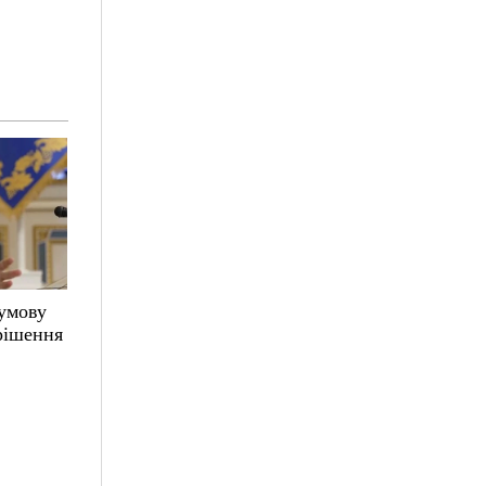
 умову
 рішення