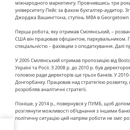
міжнародного маркетингу. Провчившись три роки, 
університету Пейс за фахом бухгалтер-аудитор. З
Джорджа Вашингтона, ступінь МВА в Georgetown U
Перша робота, яку отримав Смілянський, – розван
США він працював офіціантом, паркувальником. П
спеціальністю – фахівцем з оподаткування. Далі п
У 2005 Смілянський отримав пропозицію від Boston
Україні та Росії. З 2008 р. до 2010 р. був директо
головою ради директорів ще трьох банків. У 201
Донгорбанку. Працював над стратегією розвитку,
розробляв аналітичні стратегії.
Пізніше, у 2014 р., повернувся у ПУМБ, щоб допом
розглянути можливості об’єднання з іншими банк
політичну ситуацію цей напрям роботи не зміг ро