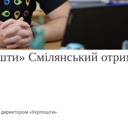
шти» Смілянський отри
им директором «Укрпошти»