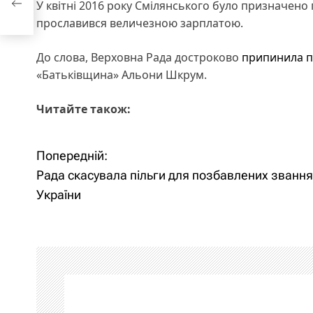
У квітні 2016 року Смілянського було призначено
їни
прославився величезною зарплатою.
До слова, Верховна Рада достроково
припинила п
«Батьківщина» Альони Шкрум.
Читайте також:
Попередній:
Н
Рада скасувала пільги для позбавлених звання
а
України
в
і
г
а