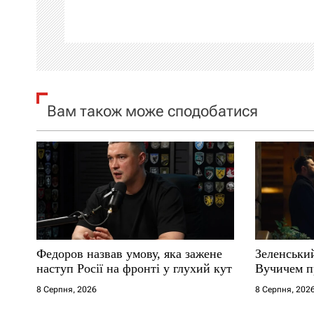
ц
і
я
Вам також може сподобатися
з
а
п
и
с
Федоров назвав умову, яка зажене
Зеленськи
і
наступ Росії на фронті у глухий кут
Вучичем п
8 Серпня, 2026
8 Серпня, 202
в