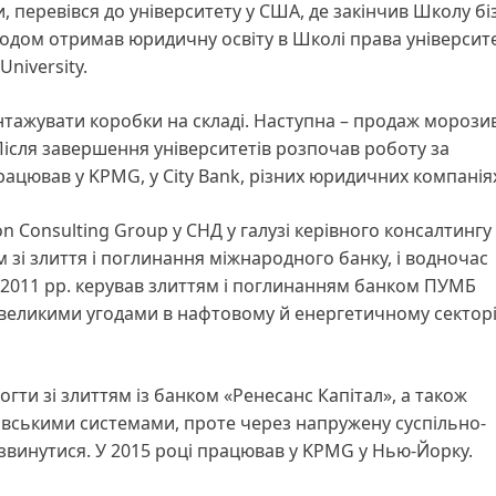
перевівся до університету у США, де закінчив Школу бі
годом отримав юридичну освіту в Школі права університ
niversity.
тажувати коробки на складі. Наступна – продаж морозив
ісля завершення університетів розпочав роботу за
рацював у KPMG, у City Bank, різних юридичних компанія
 Consulting Group у СНД у галузі керівного консалтингу
ром зі злиття і поглинання міжнародного банку, і водночас
0-2011 рр. керував злиттям і поглинанням банком ПУМБ
 великими угодами в нафтовому й енергетичному секторі
огти зі злиттям із банком «Ренесанс Капітал», а також
івськими системами, проте через напружену суспільно-
звинутися. У 2015 році працював у KPMG у Нью-Йорку.