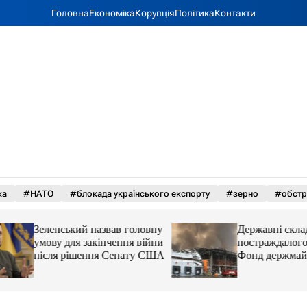
Головна
Економіка
Корупція
Політика
Контакти
ка
#НАТО
#блокада українського експорту
#зерно
#обстр
Зеленський назвав головну
Державні склади 
умову для закінчення війни
постраждалого біз
після рішення Сенату США
Фонд держмайна 
завдання від прем