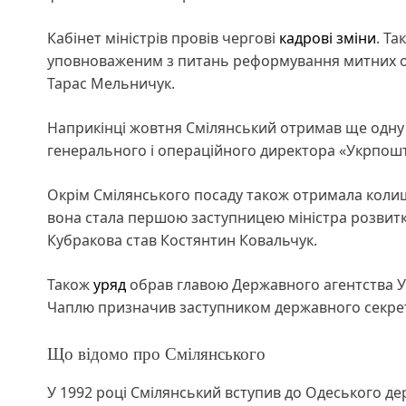
Кабінет міністрів провів чергові
кадрові зміни
. Т
уповноваженим з питань реформування митних о
Тарас Мельничук.
Наприкінці жовтня Смілянський отримав ще одну т
генерального і операційного директора «Укрпошти
Окрім Смілянського посаду також отримала коли
вона стала першою заступницею міністра розвитк
Кубракова став Костянтин Ковальчук.
Також
уряд
обрав главою Державного агентства Укр
Чаплю призначив заступником державного секрета
Що відомо про Смілянського
У 1992 році Смілянський вступив до Одеського д