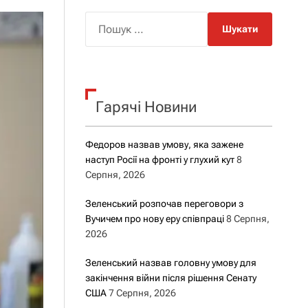
о
р
П
о
о
в
о
ш
г
у
о
р
к
е
Гарячі Новини
:
ж
и
м
у
Федоров назвав умову, яка зажене
наступ Росії на фронті у глухий кут
8
Серпня, 2026
Зеленський розпочав переговори з
Вучичем про нову еру співпраці
8 Серпня,
2026
Зеленський назвав головну умову для
закінчення війни після рішення Сенату
США
7 Серпня, 2026