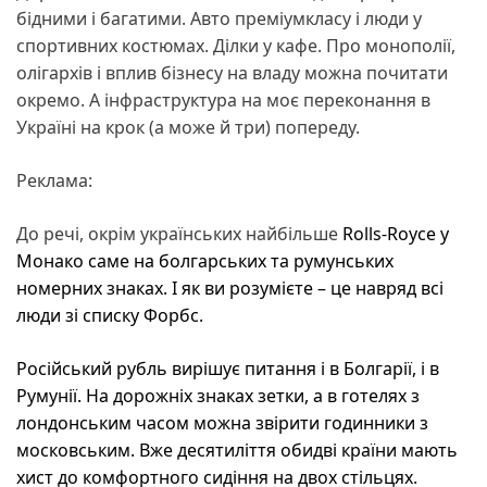
бідними і багатими. Авто преміумкласу і люди у
спортивних костюмах. Ділки у кафе. Про монополії,
олігархів і вплив бізнесу на владу можна почитати
окремо. А інфраструктура на моє переконання в
Україні на крок (а може й три) попереду.
Реклама:
До речі, окрім українських найбільше
Rolls-Royce
у
Монако саме на болгарських та румунських
номерних знаках. І як ви розумієте – це навряд всі
люди зі списку Форбс.
Російський рубль вирішує питання і в Болгарії, і в
Румунії. На дорожніх знаках зетки, а в готелях з
лондонським часом можна звірити годинники з
московським. Вже десятиліття обидві країни мають
хист до комфортного сидіння на двох стільцях.