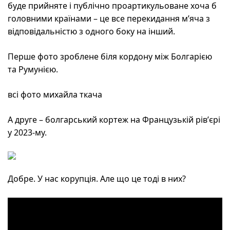
буде прийняте і публічно проартикульоване хоча б
головними країнами – це все перекидання м’яча з
відповідальністю з одного боку на інший.
Перше фото зроблене біля кордону між Болгарією
та Румунією.
всі фото михайла ткача
А друге – болгарський кортеж на Французькій рівʼєрі
у 2023-му.
Добре. У нас корупція. Але що це тоді в них?