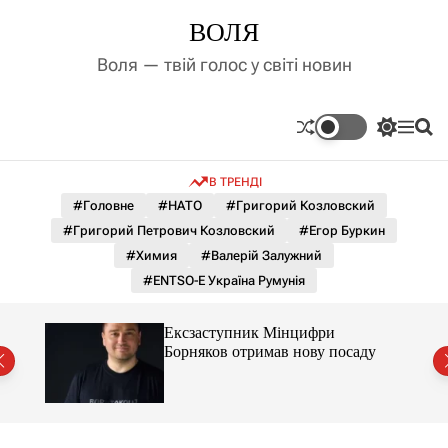
П
ВОЛЯ
е
р
Воля — твій голос у світі новин
е
й
т
П
М
П
и
е
е
о
д
р
н
ш
В ТРЕНДІ
е
ю
у
о
м
к
#Головне
#НАТО
#Григорий Козловский
в
и
м
#Григорий Петрович Козловский
#Егор Буркин
к
і
а
#Химия
#Валерій Залужний
ч
с
#ENTSO-E Україна Румунія
к
т
о
у
л
ти.
Ексзаступник Мінцифри
ь
ою за
Борняков отримав нову посаду
о
р
о
в
о
г