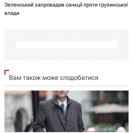
Зеленський запровадив санкції проти грузинської
і
влади
г
а
ц
і
я
Вам також може сподобатися
з
а
п
и