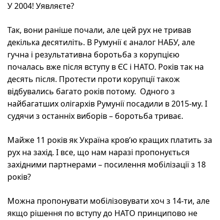
У 2004! Уявляєте?
Так, вони раніше почали, але цей рух не тривав
декілька десятиліть. В Румунії є аналог НАБУ, але
гучна і результативна боротьба з корупцією
почалась вже після вступу в ЄС і НАТО. Років так на
десять після. Протести проти корупції також
відбувались багато років потому. Одного з
найбагатших олігархів Румунії посадили в 2015-му. І
судячи з останніх виборів – боротьба триває.
Майже 11 років як Україна кров’ю кращих платить за
рух на захід. І все, що нам наразі пропонується
західними партнерами – посилення мобілізації з 18
років?
Можна пропонувати мобілізовувати хоч з 14-ти, але
якщо рішення по вступу до НАТО принципово не