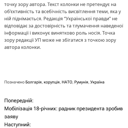
точку зору автора. Текст колонки не претендує на
об’єктивність та всебічність висвітлення теми, яка у
ній піднімається. Редакція “Української правди” не
відповідає за достовірність та тлумачення наведеної
інформації і виконує винятково роль носія. Точка
зору редакції УП може не збігатися з точкою зору
автора колонки.
Позначено
Болгарія
,
корупція
,
НАТО
,
Румунія
,
Україна
Попередній:
Н
Мобілізація 18-річних: радник президента зробив
а
заяву
Наступний:
в