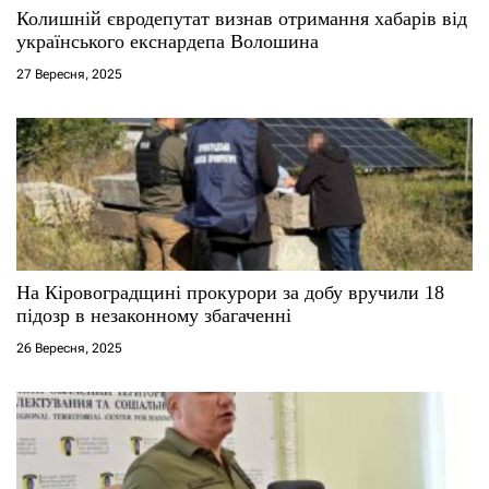
с
Колишній євродепутат визнав отримання хабарів від
українського екснардепа Волошина
і
27 Вересня, 2025
в
На Кіровоградщині прокурори за добу вручили 18
підозр в незаконному збагаченні
26 Вересня, 2025