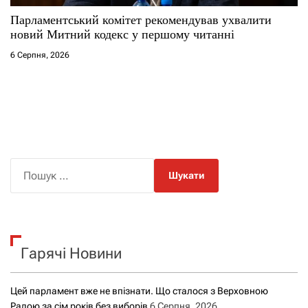
Парламентський комітет рекомендував ухвалити
новий Митний кодекс у першому читанні
6 Серпня, 2026
П
о
ш
у
к
Гарячі Новини
:
Цей парламент вже не впізнати. Що сталося з Верховною
Радою за сім років без виборів
6 Серпня, 2026