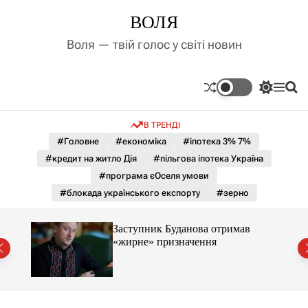
П
ВОЛЯ
е
р
Воля — твій голос у світі новин
е
й
т
П
М
П
и
е
е
о
д
р
н
ш
В ТРЕНДІ
е
ю
у
о
м
к
#Головне
#економіка
#іпотека 3% 7%
в
и
м
#кредит на житло Дія
#пільгова іпотека Україна
к
і
а
#програма єОселя умови
ч
с
#блокада українського експорту
#зерно
к
т
о
у
л
Заступник Буданова отримав
ь
«жирне» призначення
о
міст
р
о
в
о
г