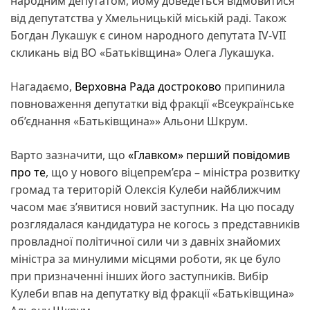
народним депутатом, йому доведеться відмовитися
від депутатства у Хмельницькій міській раді. Також
Богдан Лукашук є сином народного депутата IV-VII
скликань від ВО «Батьківщина» Олега Лукашука.
Нагадаємо,
Верховна Рада
достроково
припинила
повноваження депутатки від фракції «Всеукраїнське
об’єднання «Батьківщина»» Альони Шкрум.
Варто зазначити, що
«Главком» перший повідомив
про те
, що у нового віцепрем’єра – міністра розвитку
громад та територій Олексія Кулеби найближчим
часом має з’явитися новий заступник. На цю посаду
розглядалася кандидатура не когось з представників
провладної політичної сили чи з давніх знайомих
міністра за минулими місцями роботи, як це було
при призначенні інших його заступників. Вибір
Кулеби впав на депутатку від фракції «Батьківщина»