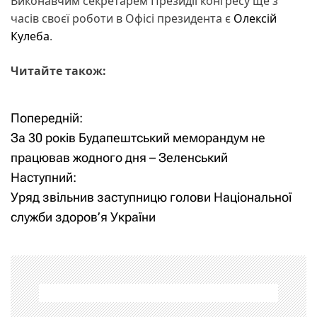
Виконавчим секретарем Президії конгресу ще з
часів своєї роботи в Офісі президента є
Олексій
Кулеба
.
Читайте також:
Попередній:
Н
За 30 років Будапештський меморандум не
а
працював жодного дня – Зеленський
Наступний:
в
Уряд звільнив заступницю голови Національної
і
служби здоров’я України
г
а
ц