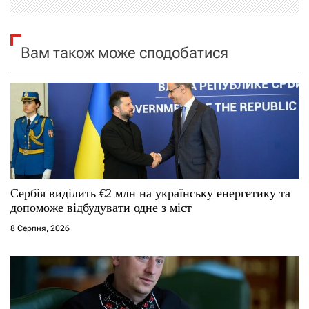
і
я
Вам також може сподобатися
з
а
п
и
с
Сербія виділить €2 млн на українську енергетику та
допоможе відбудувати одне з міст
і
8 Серпня, 2026
в