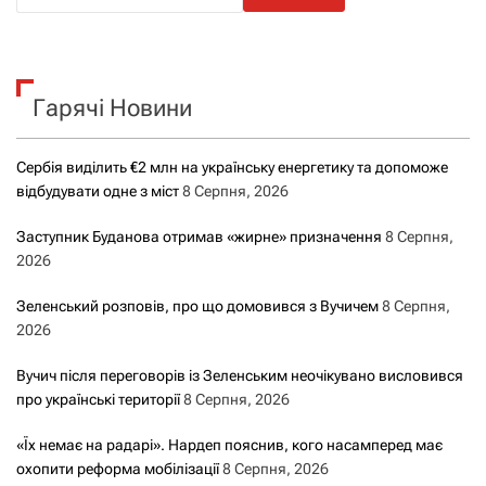
ш
у
к
Гарячі Новини
:
Сербія виділить €2 млн на українську енергетику та допоможе
відбудувати одне з міст
8 Серпня, 2026
Заступник Буданова отримав «жирне» призначення
8 Серпня,
2026
Зеленський розповів, про що домовився з Вучичем
8 Серпня,
2026
Вучич після переговорів із Зеленським неочікувано висловився
про українські території
8 Серпня, 2026
«Їх немає на радарі». Нардеп пояснив, кого насамперед має
охопити реформа мобілізації
8 Серпня, 2026