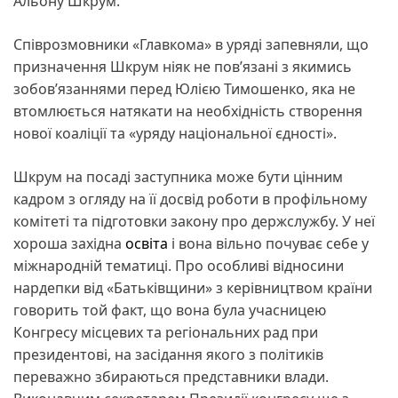
Альону Шкрум.
Співрозмовники «Главкома» в уряді запевняли, що
призначення Шкрум ніяк не пов’язані з якимись
зобов’язаннями перед Юлією Тимошенко, яка не
втомлюється натякати на необхідність створення
нової коаліції та «уряду національної єдності».
Шкрум на посаді заступника може бути цінним
кадром з огляду на її досвід роботи в профільному
комітеті та підготовки закону про держслужбу. У неї
хороша західна
освіта
і вона вільно почуває себе у
міжнародній тематиці. Про особливі відносини
нардепки від «Батьківщини» з керівництвом країни
говорить той факт, що вона була учасницею
Конгресу місцевих та регіональних рад при
президентові, на засідання якого з політиків
переважно збираються представники влади.