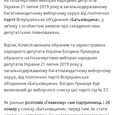
на позачергових виборах народних депутатів
України 21 липня 2019 року в загальнодержавному
багатомандатному виборчому окрузі від політичної
партії
Всеукраїнське об’єднання «
Батьківщина
», у
зв’язку з особистою заявою про складення нею
депутатських повноважень.
Відтак, Комісія визнала обраним та зареєструвала
народного депутата України Богдана Лукашука,
обраного на позачергових виборах народних
депутатів України 21 липня 2019 року у
загальнодержавному багатомандатному виборчому
окрузі, від політичної партії Всеукраїнське
об’єднання «Батьківщина». Богдан Лукашук був
включений до виборчого списку цієї партії під № 27.
Як раніше
розповів «Главкому» сам підприємець і 26
номер
у списку «Батьківщини», перед тим, як стати