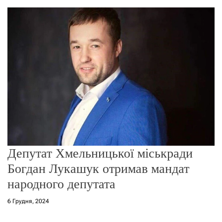
о
р
е
ж
и
м
у
Депутат Хмельницької міськради
Богдан Лукашук отримав мандат
народного депутата
6 Грудня, 2024