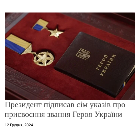
о
р
е
ж
и
м
у
Президент підписав сім указів про
присвоєння звання Героя України
12 Грудня, 2024