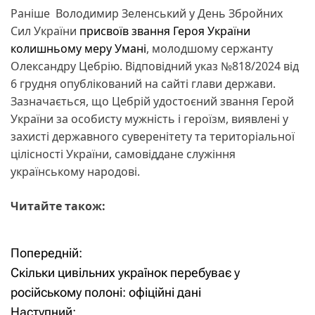
Раніше Володимир Зеленський у День Збройних
Сил України
присвоїв звання Героя України
колишньому меру Умані
, молодшому сержанту
Олександру Цебрію. Відповідний указ №818/2024 від
6 грудня опублікований на сайті глави держави.
Зазначається, що Цебрій удостоєний звання Герой
України за особисту мужність і героїзм, виявлені у
захисті державного суверенітету та територіальної
цілісності України, самовіддане служіння
українському народові.
Читайте також:
Попередній:
Н
Скільки цивільних українок перебуває у
а
російському полоні: офіційні дані
Наступний: