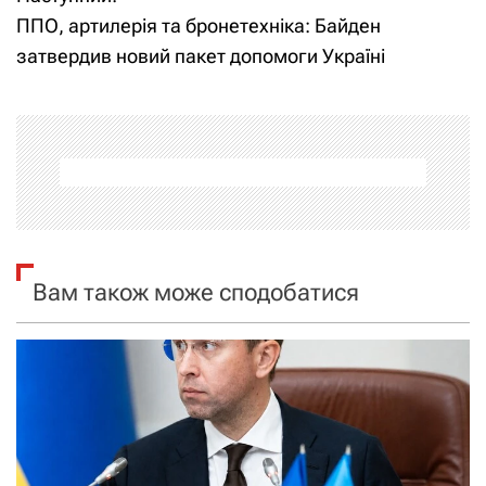
в
ППО, артилерія та бронетехніка: Байден
і
затвердив новий пакет допомоги Україні
г
а
ц
і
я
Вам також може сподобатися
з
а
п
и