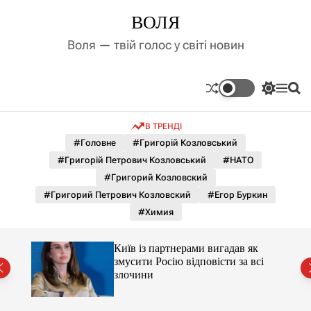
П
ВОЛЯ
е
р
Воля — твій голос у світі новин
е
й
т
П
М
П
и
е
е
о
д
р
н
ш
В ТРЕНДІ
е
ю
у
о
м
к
#Головне
#Григорій Козловський
в
и
м
#Григорій Петрович Козловський
#НАТО
к
і
а
#Григорий Козловский
ч
с
#Григорий Петрович Козловский
#Егор Буркин
к
т
о
#Химия
у
л
ь
о
несу
Київ із партнерами вигадав як
р
змусити Росію відповісти за всі
о
злочини
в
о
г