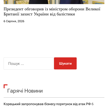
Президент обговорив із міністром оборони Великої
Британії захист України від балістики
6 Серпня, 2026
П
о
ш
у
к
Гарячі Новини
:
Корецький запропонував бізнесу порятунок від атак РФ
6