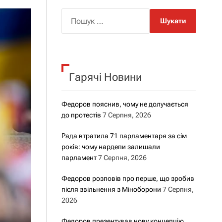
о
р
П
о
о
в
о
ш
г
у
о
р
к
е
Гарячі Новини
:
ж
и
м
у
Федоров пояснив, чому не долучається
до протестів
7 Серпня, 2026
Рада втратила 71 парламентаря за сім
років: чому нардепи залишали
парламент
7 Серпня, 2026
Федоров розповів про перше, що зробив
після звільнення з Міноборони
7 Серпня,
2026
Федоров презентував нову концепцію