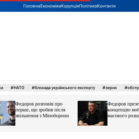
Головна
Економіка
Корупція
Політика
Контакти
ка
#НАТО
#блокада українського експорту
#зерно
#обстр
Федоров розповів про
Федоров презенту
перше, що зробив після
концепцію мобіліз
звільнення з Міноборони
масового розшук