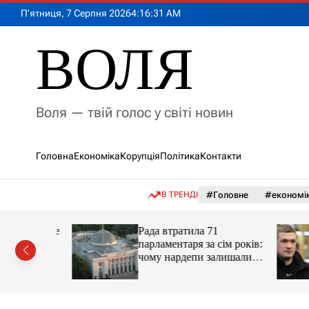
П
П’ятниця, 7 Серпня 2026
4
:
16
:
32
AM
е
р
ВОЛЯ
е
й
т
и
Воля — твій голос у світі новин
д
о
в
Головна
Економіка
Корупція
Політика
Контакти
м
і
с
В ТРЕНДІ
#Головне
#економі
т
у
, чому не
Рада втратила 71
ротестів
парламентаря за сім років:
чому нардепи залишали
парламент