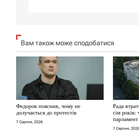
ц
і
я
Вам також може сподобатися
з
а
п
и
с
Федоров пояснив, чому не
Рада втрат
і
долучається до протестів
сім років:
парламент
7 Серпня, 2026
в
7 Серпня, 202