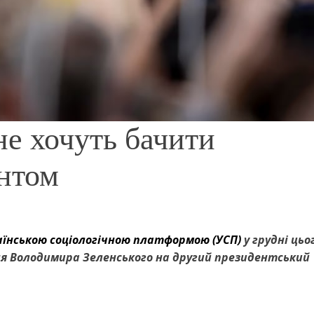
не хочуть бачити
ентом
аїнською соціологічною платформою (УСП)
у грудні цьог
ня Володимира Зеленського на другий президентський