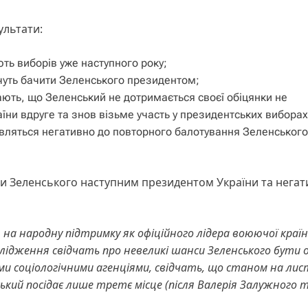
ультати:
ють виборів уже наступного року;
очуть бачити Зеленського президентом;
ають, що Зеленський не дотримається своєї обіцянки не
їни вдруге та знов візьме участь у президентських виборах
тавляться негативно до повторного балотування Зеленського
ити Зеленського наступним президентом України та нега
 на народну підтримку як офіційного лідера воюючої країн
дослідження свідчать про невеликі шанси Зеленського бути
ми соціологічними агенціями, свідчать, що станом на лис
нський посідає лише третє місце (після Валерія Залужного 