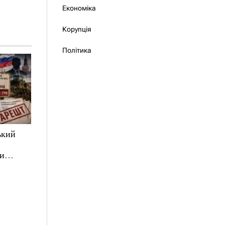
Економіка
Корупція
Політика
ький
ни