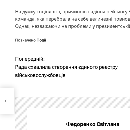
На думку соціологів, причиною падіння рейтингу З
команда, яка перебрала на себе величезні повнова
Однак, незважаючи на проблеми у президентській
Позначено
Події
Попередній:
Н
Рада схвалила створення єдиного реєстру
а
військовослужбовців
в
го
і
г
а
Федоренко Світлана