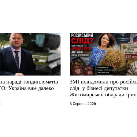
на нараді топдипломатів
ЗМІ повідомили про російс
ТО: Україна вже далеко
слід у бізнесі депутатки
Житомирської облради Іри
Костюшко та чому можуть
6
3 Серпня, 2026
арештувати її активи