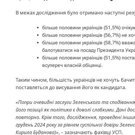
В межах дослідження було отримано наступні рез
більше половини українців (51,5%) очіку
більше половини українців (56,7%) не х
⁠більше половини українців (58,7%) вваж
балотуватися на посаду Президента Укра
⁠більше половини українців (51,5%) пос
всупереч власній обіцянці.
Таким чином, більшість українців не хочуть бач
поставляться до висування його як кандидата.
«Попри очевидні заслуги Зеленського та сподівання
його позиції як політика є доволі слабкими. Дані 
повторно. Крім того, дослідження, проведені інши
грудень 2024 року за рівнем суспільної довіри Зеле
Кирила Буданова)»
, – зазначають фахівці УСП.