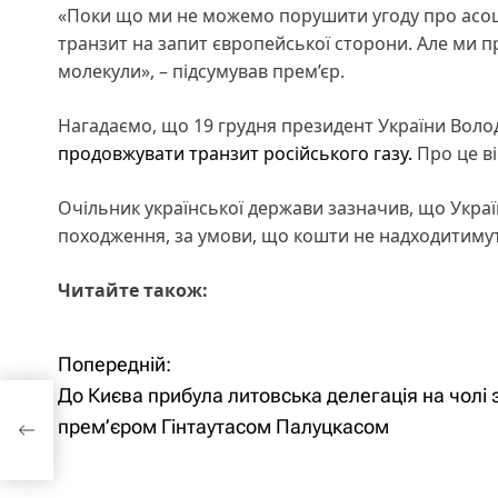
«Поки що ми не можемо порушити угоду про асоціа
транзит на запит європейської сторони. Але ми п
молекули», – підсумував прем’єр.
Нагадаємо, що 19 грудня президент України Вол
продовжувати транзит російського газу.
Про це ві
Очільник української держави зазначив, що Украї
походження, за умови, що кошти не надходитиму
Читайте також:
Попередній:
Н
До Києва прибула литовська делегація на чолі 
а
прем’єром Гінтаутасом Палуцкасом
в