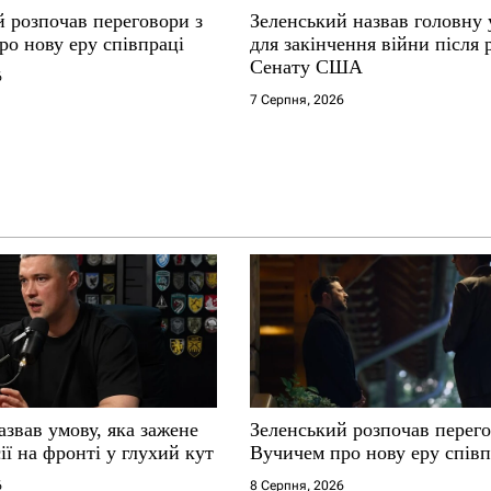
й розпочав переговори з
Зеленський назвав головну
ро нову еру співпраці
для закінчення війни після
Сенату США
6
7 Серпня, 2026
звав умову, яка зажене
Зеленський розпочав перего
ії на фронті у глухий кут
Вучичем про нову еру співп
6
8 Серпня, 2026