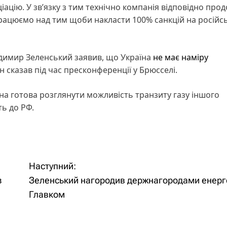
цію. У зв’язку з тим технічно компанія відповідно про
рацюємо над тим щоби накласти 100% санкцій на російсь
одимир Зеленський заявив, що Україна
не має наміру
н сказав під час пресконференції у Брюсселі.
на готова розглянути можливість транзиту газу іншого
ть до РФ.
Наступний:
з
Зеленський нагородив держнагородами енерге
Главком