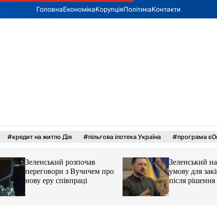
Головна
Економіка
Корупція
Політика
Контакти
#кредит на житло Дія
#пільгова іпотека Україна
#програма єО
Зеленський розпочав
Зеленський назва
переговори з Вучичем про
умову для закінче
нову еру співпраці
після рішення С