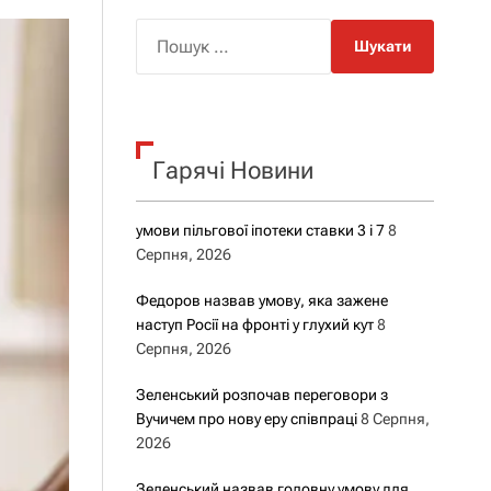
о
р
П
о
о
в
о
ш
г
у
о
р
к
е
Гарячі Новини
:
ж
и
м
у
умови пільгової іпотеки ставки 3 і 7
8
Серпня, 2026
Федоров назвав умову, яка зажене
наступ Росії на фронті у глухий кут
8
Серпня, 2026
Зеленський розпочав переговори з
Вучичем про нову еру співпраці
8 Серпня,
2026
Зеленський назвав головну умову для