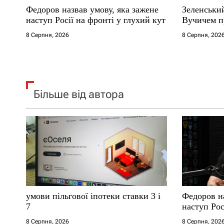
Федоров назвав умову, яка зажене
Зеленськи
і
наступ Росії на фронті у глухий кут
Вучичем п
8 Серпня, 2026
8 Серпня, 202
в
Більше від автора
умови пільгової іпотеки ставки 3 і
Федоров на
7
наступ Рос
8 Серпня, 2026
8 Серпня, 202