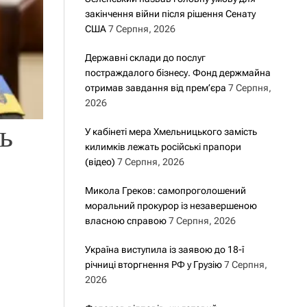
закінчення війни після рішення Сенату
США
7 Серпня, 2026
Державні склади до послуг
постраждалого бізнесу. Фонд держмайна
отримав завдання від прем’єра
7 Серпня,
2026
ь
У кабінеті мера Хмельницького замість
килимків лежать російські прапори
(відео)
7 Серпня, 2026
Микола Греков: самопроголошений
моральний прокурор із незавершеною
власною справою
7 Серпня, 2026
Україна виступила із заявою до 18-ї
річниці вторгнення РФ у Грузію
7 Серпня,
2026