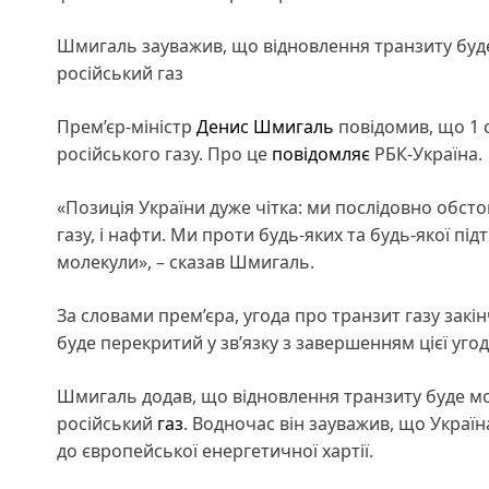
Шмигаль зауважив, що відновлення транзиту буде
російський газ
Прем’єр-міністр
Денис Шмигаль
повідомив, що 1 с
російського газу. Про це
повідомляє
РБК-Україна.
«Позиція України дуже чітка: ми послідовно обстоює
газу, і нафти. Ми проти будь-яких та будь-якої п
молекули», – сказав Шмигаль.
За словами прем’єра, угода про транзит газу закін
буде перекритий у зв’язку з завершенням цієї угод
Шмигаль додав, що відновлення транзиту буде мож
російський
газ
. Водночас він зауважив, що Украї
до європейської енергетичної хартії.