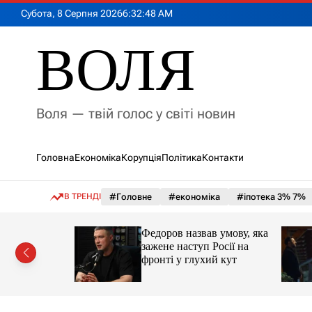
П
Субота, 8 Серпня 2026
6
:
32
:
50
AM
е
р
ВОЛЯ
е
й
т
и
Воля — твій голос у світі новин
д
о
в
Головна
Економіка
Корупція
Політика
Контакти
м
і
с
В ТРЕНДІ
#Головне
#економіка
#іпотека 3% 7%
т
у
іпотеки
Федоров назвав умову, яка
зажене наступ Росії на
фронті у глухий кут