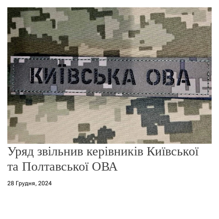
о
р
е
ж
и
м
у
Уряд звільнив керівників Київської
та Полтавської ОВА
28 Грудня, 2024