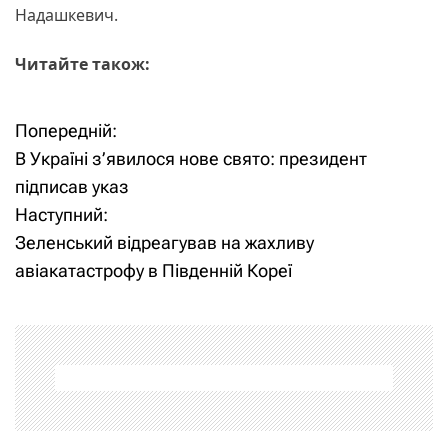
Надашкевич.
Читайте також:
Попередній:
Н
В Україні з’явилося нове свято: президент
а
підписав указ
Наступний:
в
Зеленський відреагував на жахливу
і
авіакатастрофу в Південній Кореї
г
а
ц
і