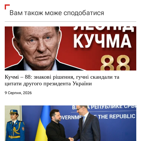
я
Вам також може сподобатися
з
а
п
и
с
Кучмі – 88: знакові рішення, гучні скандали та
цитати другого президента України
і
9 Серпня, 2026
в