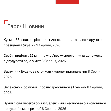
о
ш
у
к
Гарячі Новини
:
Кучмі – 88: знакові рішення, гучні скандали та цитати другого
президента України
9 Серпня, 2026
Сербія виділить €2 млн на українську енергетику та допоможе
відбудувати одне з міст
8 Серпня, 2026
Заступник Буданова отримав «жирне» призначення
8 Серпня,
2026
Зеленський розповів, про що домовився з Вучичем
8 Серпня,
2026
Вучич після переговорів із Зеленським неочікувано висловився
про українські території
8 Серпня, 2026