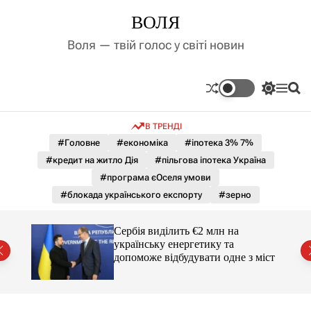
П
ВОЛЯ
е
р
Воля — твій голос у світі новин
е
й
т
П
М
П
и
е
е
о
д
р
н
ш
В ТРЕНДІ
е
ю
у
о
м
к
#Головне
#економіка
#іпотека 3% 7%
в
и
м
#кредит на житло Дія
#пільгова іпотека Україна
к
і
а
#програма єОселя умови
ч
с
#блокада українського експорту
#зерно
к
т
о
у
л
гучні
Сербія виділить €2 млн на
ь
українську енергетику та
о
допоможе відбудувати одне з міст
р
о
в
о
г