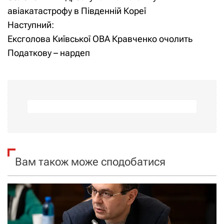
а
авіакатастрофу в Південній Кореї
Наступний:
в
Ексголова Київської ОВА Кравченко очолить
і
Податкову – нардеп
г
а
ц
і
я
Вам також може сподобатися
з
а
п