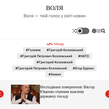
П
ВОЛЯ
е
р
Воля — твій голос у світі новин
е
й
т
П
М
П
и
е
е
о
д
р
н
ш
В ТРЕНДІ
е
ю
у
о
м
к
#Головне
#Григорій Козловський
в
и
м
#Григорій Петрович Козловський
#НАТО
к
і
а
#Григорий Козловский
ч
с
#Григорий Петрович Козловский
#Егор Буркин
к
т
о
#Химия
у
л
ь
о
Несподіване повернення: Віктор
р
й
Ющенко отримав важливу
о
державну посаду
в
о
г