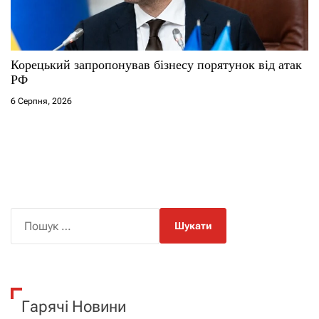
Корецький запропонував бізнесу порятунок від атак
РФ
6 Серпня, 2026
П
о
ш
у
к
Гарячі Новини
: