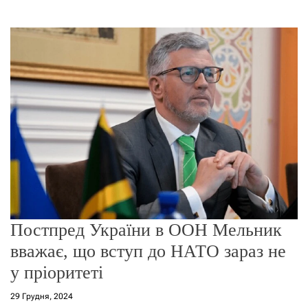
о
р
е
ж
и
м
у
Постпред України в ООН Мельник
вважає, що вступ до НАТО зараз не
у пріоритеті
29 Грудня, 2024