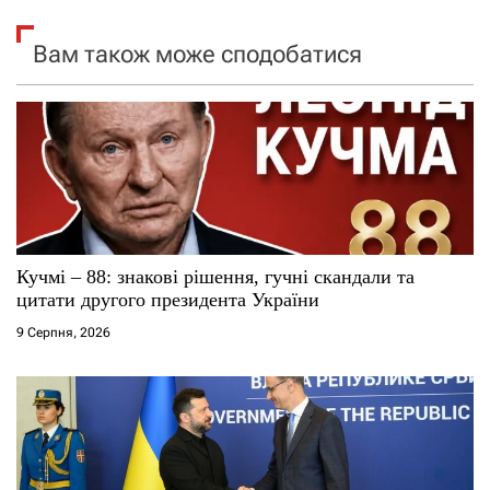
я
Вам також може сподобатися
з
а
п
и
с
Кучмі – 88: знакові рішення, гучні скандали та
цитати другого президента України
і
9 Серпня, 2026
в