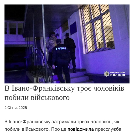
о
р
е
ж
и
м
у
В Івано-Франківську троє чоловіків
побили військового
2 Січня, 2025
В Івано-Франківську затримали трьох чоловіків, які
побили військового. Про це
повідомила
пресслужба