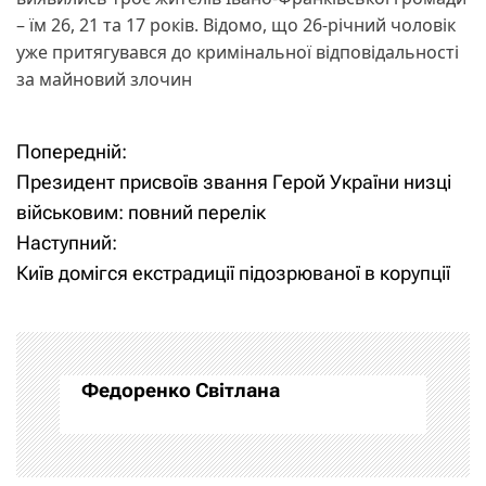
– їм 26, 21 та 17 років. Відомо, що 26-річний чоловік
уже притягувався до кримінальної відповідальності
за майновий злочин
Попередній:
Н
Президент присвоїв звання Герой України низці
а
військовим: повний перелік
Наступний:
в
Київ домігся екстрадиції підозрюваної в корупції
і
г
а
Федоренко Світлана
ц
і