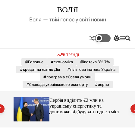
П
ВОЛЯ
е
р
Воля — твій голос у світі новин
е
й
т
П
М
П
и
е
е
о
д
р
н
ш
В ТРЕНДІ
е
ю
у
о
м
к
#Головне
#економіка
#іпотека 3% 7%
в
и
м
#кредит на житло Дія
#пільгова іпотека Україна
к
і
а
#програма єОселя умови
ч
с
#блокада українського експорту
#зерно
к
т
о
у
л
гучні
Сербія виділить €2 млн на
ь
українську енергетику та
о
допоможе відбудувати одне з міст
р
о
в
о
г