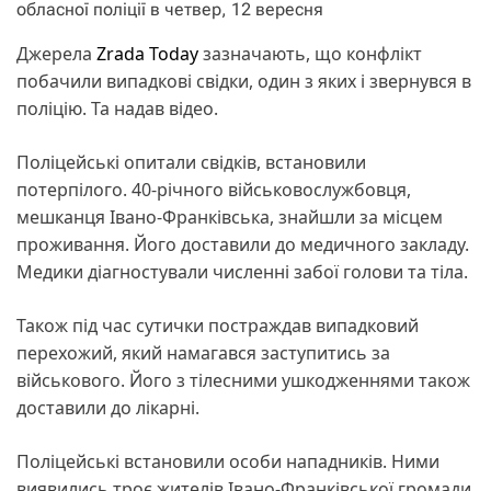
обласної поліції в четвер, 12 вересня
Джерела
Zrada Today
зазначають, що конфлікт
побачили випадкові свідки, один з яких і звернувся в
поліцію. Та надав відео.
Поліцейські опитали свідків, встановили
потерпілого. 40-річного військовослужбовця,
мешканця Івано-Франківська, знайшли за місцем
проживання. Його доставили до медичного закладу.
Медики діагностували численні забої голови та тіла.
Також під час сутички постраждав випадковий
перехожий, який намагався заступитись за
військового. Його з тілесними ушкодженнями також
доставили до лікарні.
Поліцейські встановили особи нападників. Ними
виявились троє жителів Івано-Франківської громади