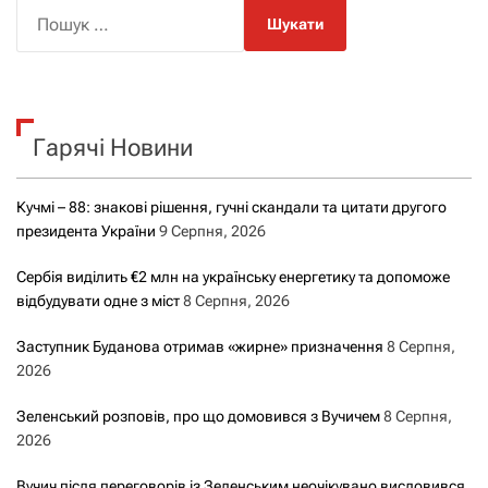
П
о
ш
у
к
Гарячі Новини
:
Кучмі – 88: знакові рішення, гучні скандали та цитати другого
президента України
9 Серпня, 2026
Сербія виділить €2 млн на українську енергетику та допоможе
відбудувати одне з міст
8 Серпня, 2026
Заступник Буданова отримав «жирне» призначення
8 Серпня,
2026
Зеленський розповів, про що домовився з Вучичем
8 Серпня,
2026
Вучич після переговорів із Зеленським неочікувано висловився