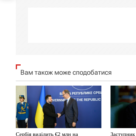
г
а
ц
і
я
Вам також може сподобатися
з
а
п
и
с
Сербія виділить €2 млн на
Заступник