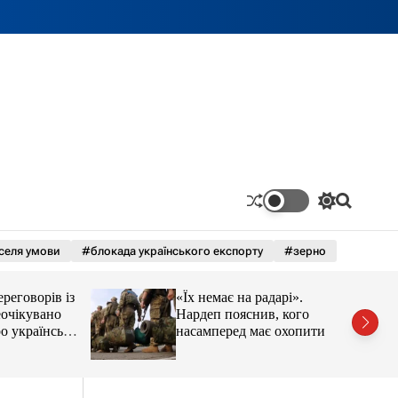
П
П
е
о
р
ш
селя умови
#блокада українського експорту
#зерно
е
у
м
к
и
оворів із
«Їх немає на радарі».
к
а
кувано
Нардеп пояснив, кого
ч
раїнські
насамперед має охопити
к
реформа мобілізації
о
л
ь