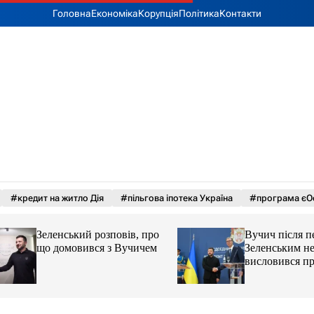
Головна
Економіка
Корупція
Політика
Контакти
#кредит на житло Дія
#пільгова іпотека Україна
#програма єО
Зеленський розповів, про
Вучич після перег
що домовився з Вучичем
Зеленським неочі
висловився про ук
території