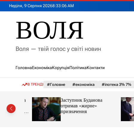
П
Неділя, 9 Серпня 2026
8
:
33
:
08
AM
е
р
ВОЛЯ
е
й
т
и
Воля — твій голос у світі новин
д
о
в
Головна
Економіка
Корупція
Політика
Контакти
м
і
с
В ТРЕНДІ
#Головне
#економіка
#іпотека 3% 7%
т
у
€2 млн на
Заступник Буданова
етику та
отримав «жирне»
увати одне
призначення