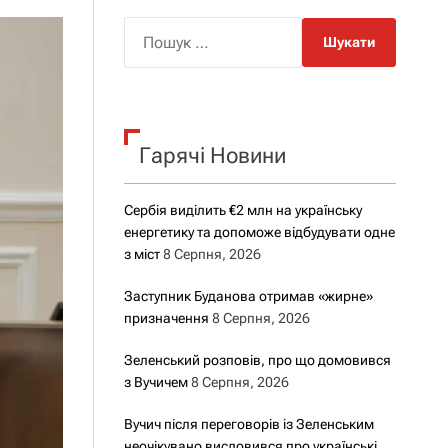
о
р
П
о
о
в
о
ш
г
у
о
р
к
е
Гарячі Новини
:
ж
и
м
у
Сербія виділить €2 млн на українську
енергетику та допоможе відбудувати одне
з міст
8 Серпня, 2026
Заступник Буданова отримав «жирне»
призначення
8 Серпня, 2026
Зеленський розповів, про що домовився
з Вучичем
8 Серпня, 2026
Вучич після переговорів із Зеленським
неочікувано висловився про українські