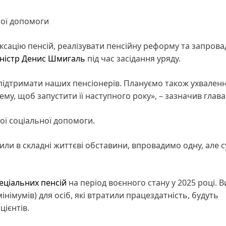
ної допомоги
дексацію пенсій, реалізувати пенсійну реформу та запров
ністр
Денис Шмигаль
під час засідання уряду.
и підтримати наших пенсіонерів. Плануємо також ухвален
у, щоб запустити її наступного року», – зазначив глава
ої соціальної допомоги.
пили в складні життєві обставини, впровадимо одну, але с
еціальних пенсій
на період воєнного стану у 2025 році. В
німумів) для осіб, які втратили працездатність, будуть
цієнтів.