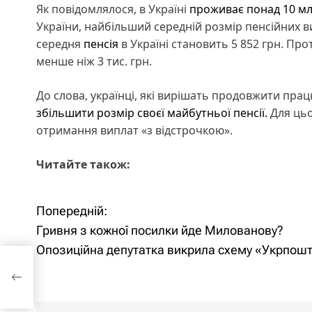
Як повідомлялося, в Україні
проживає понад 10 мл
України, найбільший середній розмір пенсійних в
середня
пенсія
в Україні становить 5 852 грн. Про
менше ніж 3 тис. грн.
До слова, українці, які вирішать продовжити пра
збільшити розмір своєї майбутньої пенсії.
Для цьо
отримання виплат «з відстрочкою».
Читайте також:
Попередній:
Н
Гривня з кожної посилки йде Милованову?
а
Опозиційна депутатка викрила схему «Укрпош
в
атка
і