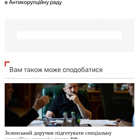
і
в Антикорупційну раду
г
а
ц
і
я
Вам також може сподобатися
з
а
п
и
с
Зеленський доручив підготувати спеціальну