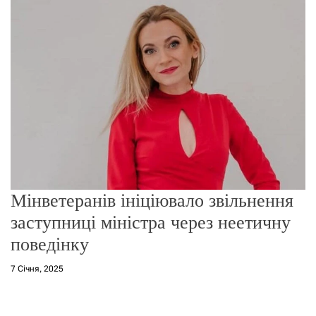
о
р
е
ж
и
м
у
Мінветеранів ініціювало звільнення
заступниці міністра через неетичну
поведінку
7 Січня, 2025