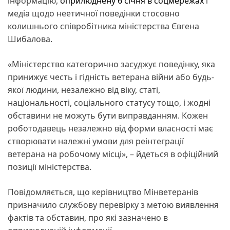
інформацію,
оприлюднену 6 січня в соцмережах
і
медіа щодо неетичної поведінки стосовно
колишнього співробітника міністерства Євгена
Шибалова.
«Міністерство категорично засуджує поведінку, яка
принижує честь і гідність ветерана війни або будь-
якої людини, незалежно від віку, статі,
національності, соціального статусу тощо, і жодні
обставини не можуть бути виправданням. Кожен
роботодавець незалежно від форми власності має
створювати належні умови для реінтеграції
ветерана на робочому місці», – йдеться в офіційний
позиції міністерства.
Повідомляється, що керівництво Мінветеранів
призначило службову перевірку з метою виявлення
фактів та обставин, про які зазначено в