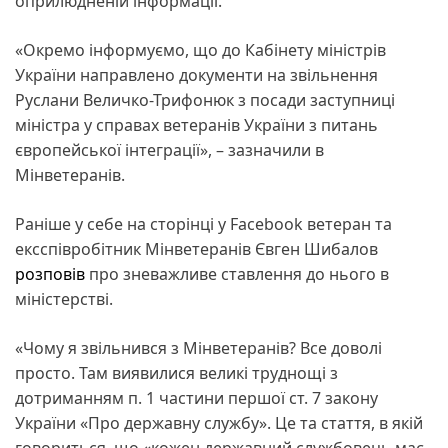
оприлюдненій інформації.
«Окремо інформуємо, що до Кабінету міністрів
України направлено документи на звільнення
Руслани Величко-Трифонюк з посади заступниці
міністра у справах ветеранів України з питань
європейської інтеграції», – зазначили в
Мінветеранів.
Раніше у себе на сторінці у Facebook ветеран та
ексспівробітник Мінветеранів Євген Шибалов
розповів
про зневажливе ставлення до нього в
міністерстві.
«Чому я звільнився з Мінветеранів? Все доволі
просто. Там виявилися великі труднощі з
дотриманням п. 1 частини першої ст. 7 закону
України «Про державну службу». Це та стаття, в якій
говориться, що «кожен державний службовець має