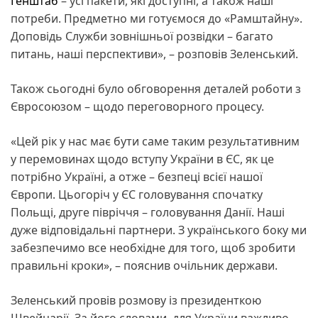
Генштаб
– усі пакети, які доступні, а також наші
потреби. Предметно ми готуємося до «Рамштайну».
Доповідь Служби зовнішньої розвідки – багато
питань, наші перспективи», – розповів Зеленський.
Також сьогодні було обговорення деталей роботи з
Євросоюзом – щодо переговорного процесу.
«Цей рік у нас має бути саме таким результативним
у перемовинах щодо вступу України в ЄС, як це
потрібно Україні, а отже – безпеці всієї нашої
Європи. Цьогоріч у ЄС головування спочатку
Польщі, друге півріччя – головування Данії. Наші
дуже відповідальні партнери. З українського боку ми
забезпечимо все необхідне для того, щоб зробити
правильні кроки», – пояснив очільник держави.
Зеленський провів розмову із президенткою
Швейцарії. За його словами, для України важливо,