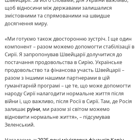
щоб відносини між державами залишалися
змістовними та спрямованими на швидше
досягнення миру.
«Ми готуємо також двосторонню зустріч. І ще один
компонент – разом можемо допомогти стабілізації в
Сирії. Я запропонував Швейцарії долучитися до
постачання продовольства в Сирію. Українське
продовольство та фінансова участь Швейцарії –
разом з іншими нашими партнерами в цій
гуманітарній програмі – це те, що може допомогти
народу Сирії налагодити нормальне життя після
війни і, що важливо, після Росії в Сирії. Там, де Росія
залишає
руїни
, ми разом зі світом можемо
відновити нормальне життя», – підсумував
Зеленський.
Нагадаємо,
у 2025 році міністерка фінансів Карін