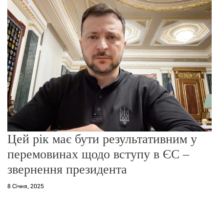
о
р
е
ж
и
м
у
Цей рік має бути результативним у
перемовинах щодо вступу в ЄС –
звернення президента
8 Січня, 2025