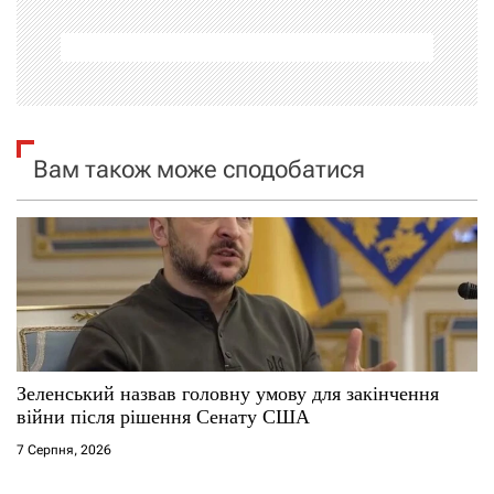
ц
і
я
Вам також може сподобатися
з
а
п
и
с
Зеленський назвав головну умову для закінчення
і
війни після рішення Сенату США
7 Серпня, 2026
в