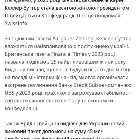
Келлер-Зуттер стала десятою жінкою-президентом
Швейцарської Конфедерації.
Про це повідомляє
SwissInfo.
За оцінками газети Aargauer Zeitung, Келлер-Суттер
вважається найвпливовішою політикинею у країні.
Британська газета Financial Times у 2023 році
назвала її однією з 25 найвпливовіших жінок року.
Видання писало, що вона, будучи всього два місяці
на посаді міністерки фінансів, змогла організувати
екстрене поглинання банку Credit Suisse компанією
UBS у 2023 році, крах якого загрожував стабільності
світового фінансового сектору та економіки
конфедерації.
Також
Уряд Швейцарії виділяє для України новий
зимовий пакет допомоги на суму 45 млн
швейцарських франків (48 млн євро).
Ці кошти