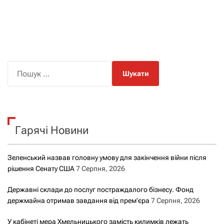
П
о
ш
у
к
Гарячі Новини
:
Зеленський назвав головну умову для закінчення війни після
рішення Сенату США
7 Серпня, 2026
Державні склади до послуг постраждалого бізнесу. Фонд
держмайна отримав завдання від прем’єра
7 Серпня, 2026
У кабінеті мера Хмельницького замість килимків лежать