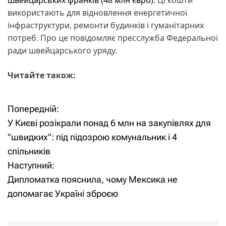
використають для відновлення енергетичної
інфраструктури, ремонти будинків і гуманітарних
потреб. Про це повідомляє пресслужба Федеральної
ради швейцарського уряду.
Читайте також:
Попередній:
Н
У Києві розікрали понад 6 млн на закупівлях для
а
"швидких": під підозрою комунальник і 4
спільників
в
Наступний:
і
Дипломатка пояснила, чому Мексика не
допомагає Україні зброєю
г
а