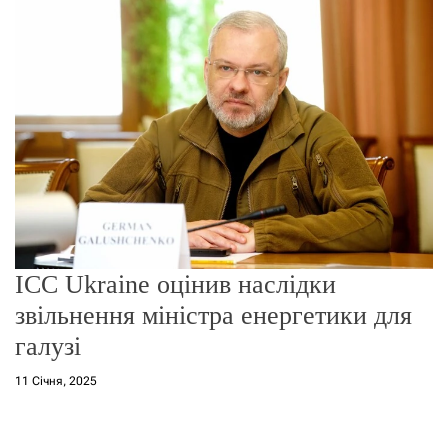
о
р
е
ж
и
м
у
ICC Ukraine оцінив наслідки
звільнення міністра енергетики для
галузі
11 Січня, 2025