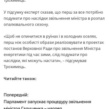
Трохимець.
У підсумку експерт сказав, що перш за все потрібно
подумати про наслідки звільнення міністра в розпал
опалювального сезону.
«Щоб не опинитися в руїнах і в холодних оселях,
перш ніж особисті образи реалізовувати в проектах
постанов Верховної Ради про звільнення Міністра
енергетики під час зими, слід подумати про
наслідки, які можуть настати», – підсумував
Трохимець.
Читайте також:
Попередній:
Н
Парламент запускає процедуру звільнення
а
міністра Галущенка – нардеп