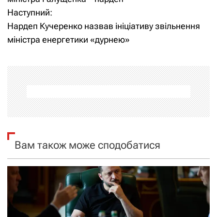
Наступний:
в
Нардеп Кучеренко назвав ініціативу звільнення
і
міністра енергетики «дурнею»
г
а
ц
і
я
Вам також може сподобатися
з
а
п