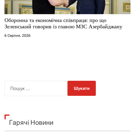
Оборонна та економічна співпраця: про що
Зеленський говорив із главою МЗС Азербайджану
6 Серпня, 2026
П
о
ш
у
к
Гарячі Новини
: