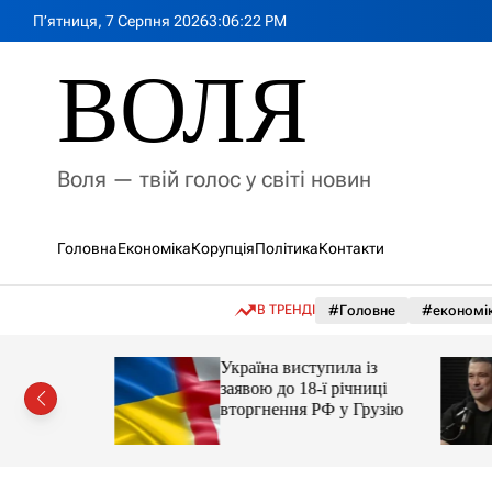
П
П’ятниця, 7 Серпня 2026
3
:
06
:
24
PM
е
р
ВОЛЯ
е
й
т
и
Воля — твій голос у світі новин
д
о
в
Головна
Економіка
Корупція
Політика
Контакти
м
і
с
В ТРЕНДІ
#Головне
#економі
т
у
Україна виступила із
ий
заявою до 18-ї річниці
рор із
вторгнення РФ у Грузію
ласною