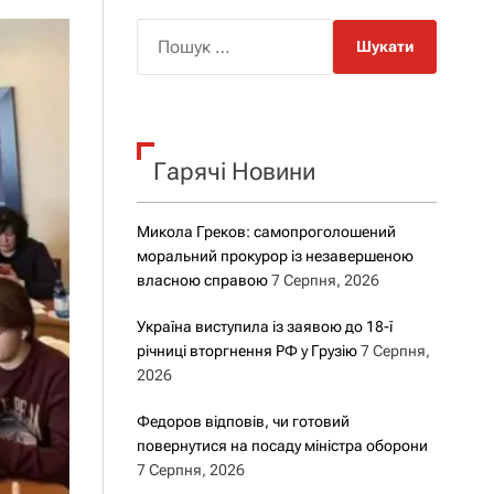
о
р
П
о
о
в
о
ш
г
у
о
р
к
е
Гарячі Новини
:
ж
и
м
у
Микола Греков: самопроголошений
моральний прокурор із незавершеною
власною справою
7 Серпня, 2026
Україна виступила із заявою до 18-ї
річниці вторгнення РФ у Грузію
7 Серпня,
2026
Федоров відповів, чи готовий
повернутися на посаду міністра оборони
7 Серпня, 2026