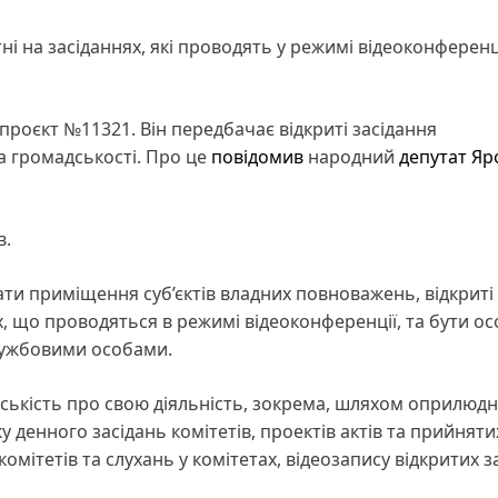
і на засіданнях, які проводять у режимі відеоконференці
проєкт №11321. Він передбачає відкриті засідання
та громадськості. Про це
повідомив
народний
депутат
Яр
в.
ти приміщення суб’єктів владних повноважень, відкриті 
х, що проводяться в режимі відеоконференції, та бути о
службовими особами.
ськість про свою діяльність, зокрема, шляхом оприлюд
у денного засідань комітетів, проектів актів та прийняти
комітетів та слухань у комітетах, відеозапису відкритих з