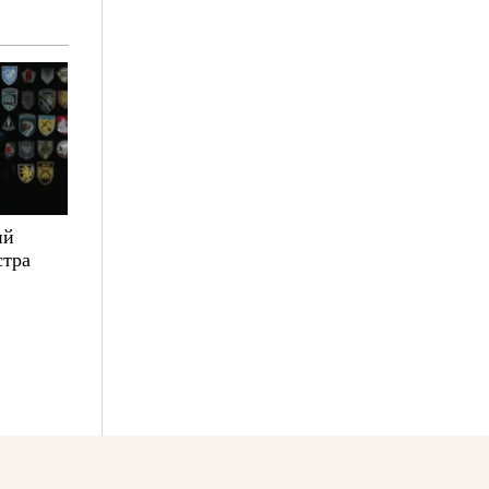
ий
стра