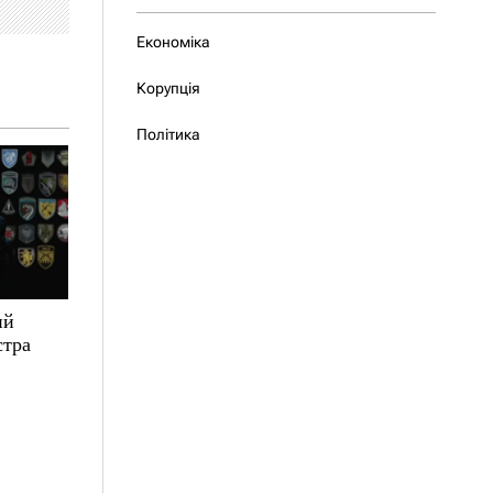
Економіка
Корупція
Політика
ий
стра