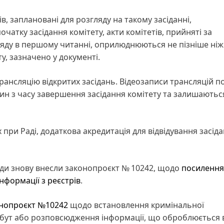
в, заплановані для розгляду на такому засіданні,
чатку засідання комітету, акти комітетів, прийняті за
ляду в першому читанні, оприлюднюються не пізніше ніж
у, зазначено у документі.
рансляцію відкритих засідань. Відеозаписи трансляцій п
ин з часу завершення засідання комітету та залишаютьс
 при Раді, додаткова акредитація для відвідування засід
ади знову внесли законопроєкт № 10242, щодо
посилення
нформації з реєстрів
.
нопроєкт №10242
щодо встановлення кримінальної
 збут або розповсюдження інформації, що оброблюється 