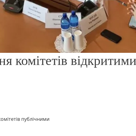
ня комітетів відкритим
омітетів публічними