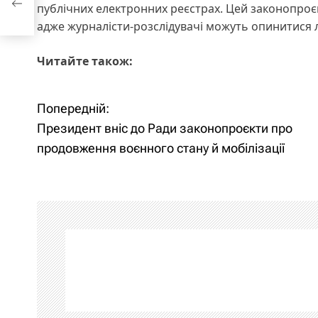
публічних електронних реєстрах. Цей законопроєк
адже журналісти-розслідувачі можуть опинитися л
Читайте також:
Попередній:
Н
Президент вніс до Ради законопроєкти про
а
продовження воєнного стану й мобілізації
в
і
г
а
ц