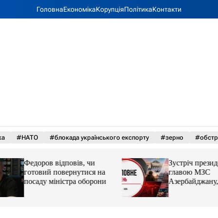
Головна
Економіка
Корупція
Політика
Контакти
ка
#НАТО
#блокада українського експорту
#зерно
#обстр
Федоров відповів, чи
Зустріч президента
готовий повернутися на
главою МЗС
посаду міністра оборони
Азербайджану, уд
Україні. Головне з
серпня 2026