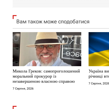
і
я
Вам також може сподобатися
з
а
п
и
с
Микола Греков: самопроголошений
Україна ви
і
моральний прокурор із
річниці вт
незавершеною власною справою
7 Серпня, 202
в
7 Серпня, 2026