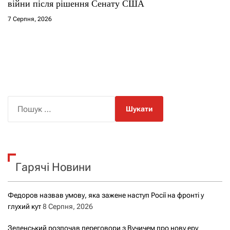
війни після рішення Сенату США
7 Серпня, 2026
П
о
ш
у
к
Гарячі Новини
:
Федоров назвав умову, яка зажене наступ Росії на фронті у
глухий кут
8 Серпня, 2026
Зеленський розпочав переговори з Вучичем про нову еру