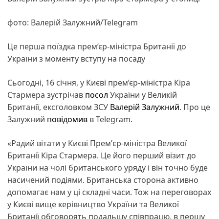
фото: Валерій Залужний/Telegram
Це перша поїздка прем’єр-міністра Британії до
України з моменту вступу на посаду
Сьогодні, 16 січня, у Києві прем’єр-міністра Кіра
Стармера зустрічав
посол
України у Великій
Британії, ексголовком ЗСУ
Валерій Залужний
. Про це
Залужний
повідомив
в Telegram.
«Радий вітати у Києві Премʼєр-міністра Великої
Британії Кіра Стармера. Це його перший візит до
України на чолі британського уряду і він точно буде
насичений подіями. Британська сторона активно
допомагає нам у ці складні часи. Тож на переговорах
у Києві вище керівництво України та Великої
Британії обговорять подальшу співпрацю, в першу