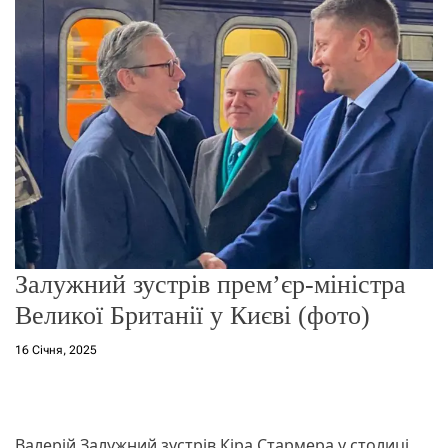
о
р
е
ж
и
м
у
Залужний зустрів прем’єр-міністра
Великої Британії у Києві (фото)
16 Січня, 2025
Валерій Залужний зустрів Кіра Стармера у столиці