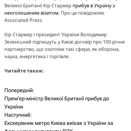
Великої Британії Кір Стармер
прибув в Україну з
неоголошеним візитом
. Про це повідомляє
Associated Press.
Кір Стармер і президент України Володимир
Зеленський підпишуть у Києві договір про 100-річне
партнерство, що охоплює такі сфери, як оборона,
наука, енергетика і торгівля.
Читайте також:
Попередній:
Н
Прем’єр-міністр Великої Британії прибув до
а
України
Наступний:
в
Екскерівник метро Києва виїхав з України за
і