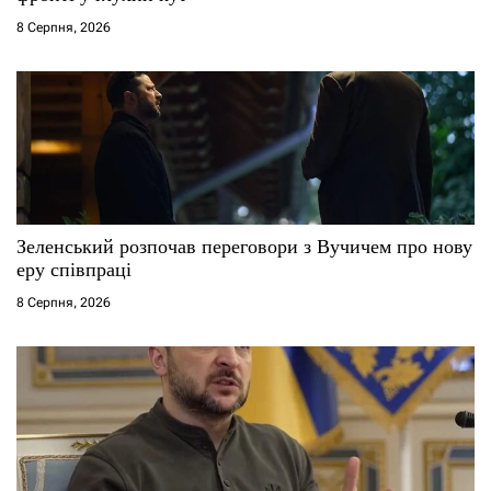
і
8 Серпня, 2026
в
Зеленський розпочав переговори з Вучичем про нову
еру співпраці
8 Серпня, 2026