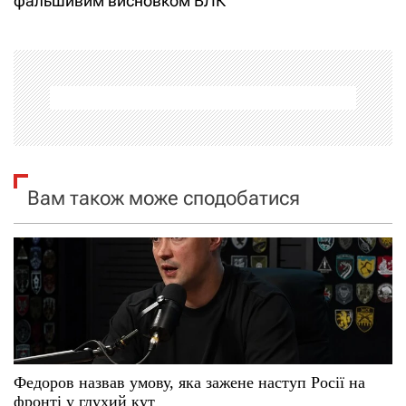
фальшивим висновком ВЛК
г
а
ц
і
я
Вам також може сподобатися
з
а
п
и
с
Федоров назвав умову, яка зажене наступ Росії на
фронті у глухий кут