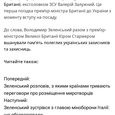
Британії
, ексголовком ЗСУ Валерій Залужний. Це
перша поїздка прем’єр-міністра Британії до України з
моменту вступу на посаду.
До слова, Володимир Зеленський разом з прем’єр-
міністром Великої Британії Кіром Стармером
вшанували пам’ять полеглих українських захисників
та захисниць
.
Читайте також:
Попередній:
Н
Зеленський розповів, з якими країнами тривають
а
переговори про розміщення миротворців
Наступний:
в
Зеленський зустрівся з главою міноборони Італії:
і
що обговорювали