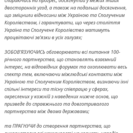
спираючись на прогрес, досягнутий у межах інших
двосторонніх угод, а також на подальші досягнення,
що зміцнили відносини між Україною та Сполученим
Королівством, і гарантувати, що через століття
Україна та Сполучене Королівство матимуть
процвітаючі зв’язки в усіх галузях;
ЗОБОВ’ЯЗУЮЧИСЬ обговорювати всі питання 100-
річного партнерства, що становлять взаємний
інтерес, на відповідних форумах та охоплювати весь
спектр тем, включаючи міжлюдські контакти між
Україною та Сполученим Королівством, визнаючи їхні
спільні інтереси та тісну співпрацю у сферах,
окреслених у кожній з наведених нижче основ, що
призведе до справжнього та довготривалого
партнерства між двома державами;
та ПРАГНУЧИ до створення партнерства, що