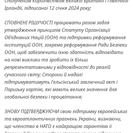
Сполученим Королівством Великої Британії і Північної
Ірландії, підписаної 12 січня 2024 року;
СПОВНЕНІ РІШУЧОСТІ працювати разом задля
утвердження принципів Статуту Організації
Об’єднаних Націй (ООН) та підтримки реформування
інституцій ООН, зокрема реформування Ради Безпеки
ООН, щоб забезпечити їхню здатність відповідати
на нові виклики та зробити їх більш
репрезентативними у відповідності до реалій
сучасного світу; Сторони й надалі
підтримуватимуть Гельсінський заключний акт і
Паризьку хартію, які мають велике значення для
глобальної безпеки і процвітання;
ЗНОВУ ПІДТВЕРДЖУЮЧИ свою підтримку європейських
та євроатлантичних прагнень України, визнаючи,
що членство в НАТО є найкращою гарантією її