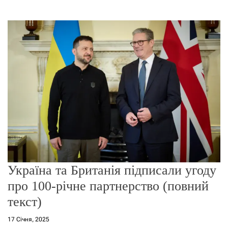
о
р
е
ж
и
м
у
Україна та Британія підписали угоду
про 100-річне партнерство (повний
текст)
17 Січня, 2025