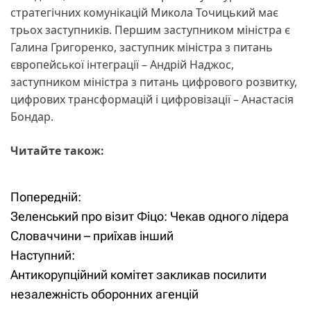
стратегічних комунікацій Микола Точицький має
трьох заступників. Першим заступником міністра є
Галина Григоренко, заступник міністра з питань
європейської інтеграції – Андрій Наджос,
заступником міністра з питань цифрового розвитку,
цифрових трансформацій і цифровізації – Анастасія
Бондар.
Читайте також:
Попередній:
Н
Зеленський про візит Фіцо: Чекав одного лідера
а
Словаччини – приїхав інший
Наступний:
в
Антикорупційний комітет закликав посилити
і
незалежність оборонних агенцій