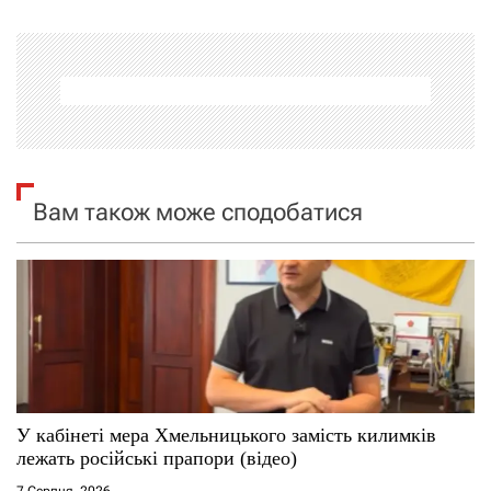
г
а
ц
і
я
Вам також може сподобатися
з
а
п
и
с
У кабінеті мера Хмельницького замість килимків
лежать російські прапори (відео)
і
7 Серпня, 2026