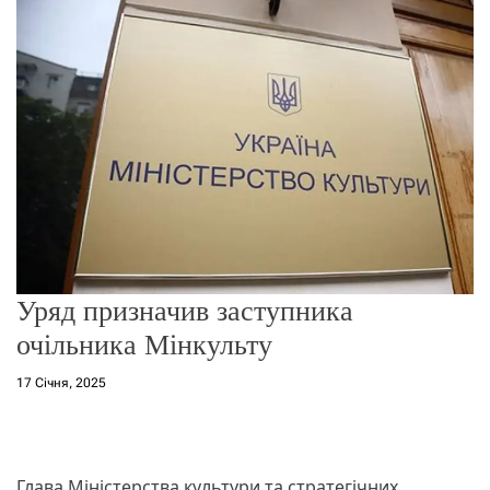
о
р
е
ж
и
м
у
Уряд призначив заступника
очільника Мінкульту
17 Січня, 2025
Глава Міністерства культури та стратегічних