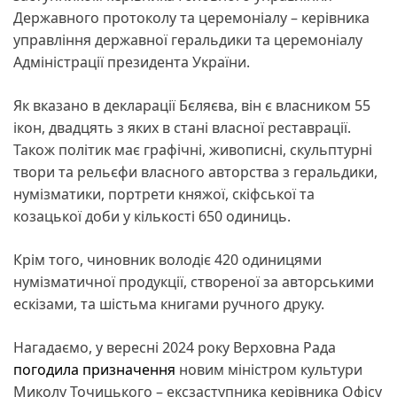
Державного протоколу та церемоніалу – керівника
управління державної геральдики та церемоніалу
Адміністрації президента України.
Як вказано в декларації Бєляєва, він є власником 55
ікон, двадцять з яких в стані власної реставрації.
Також політик має графічні, живописні, скульптурні
твори та рельєфи власного авторства з геральдики,
нумізматики, портрети княжої, скіфської та
козацької доби у кількості 650 одиниць.
Крім того, чиновник володіє 420 одиницями
нумізматичної продукції, створеної за авторськими
ескізами, та шістьма книгами ручного друку.
Нагадаємо, у вересні 2024 року Верховна Рада
погодила призначення
новим міністром культури
Миколу Точицького – ексзаступника керівника Офісу