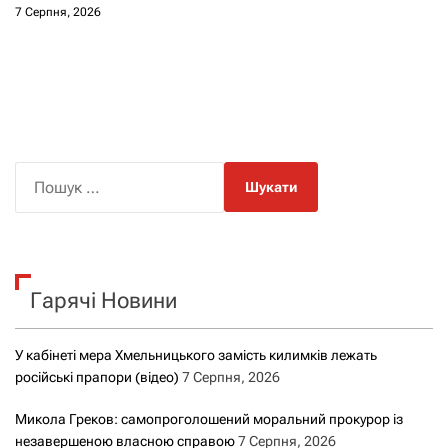
7 Серпня, 2026
П
о
ш
у
к
Гарячі Новини
:
У кабінеті мера Хмельницького замість килимків лежать
російські прапори (відео)
7 Серпня, 2026
Микола Греков: самопроголошений моральний прокурор із
незавершеною власною справою
7 Серпня, 2026