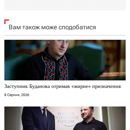
і
я
Вам також може сподобатися
з
а
п
и
с
Заступник Буданова отримав «жирне» призначення
8 Серпня, 2026
і
в