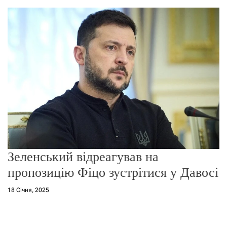
о
р
е
ж
и
м
у
Зеленський відреагував на
пропозицію Фіцо зустрітися у Давосі
18 Січня, 2025