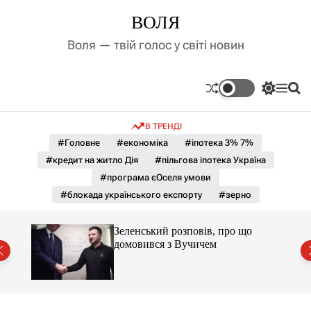
П
ВОЛЯ
е
р
Воля — твій голос у світі новин
е
й
т
П
М
П
и
е
е
о
д
р
н
ш
В ТРЕНДІ
е
ю
у
о
м
к
#Головне
#економіка
#іпотека 3% 7%
в
и
м
#кредит на житло Дія
#пільгова іпотека Україна
к
і
а
#програма єОселя умови
ч
с
#блокада українського експорту
#зерно
к
т
о
у
л
Зеленський розповів, про що
ь
домовився з Вучичем
о
р
о
в
о
г