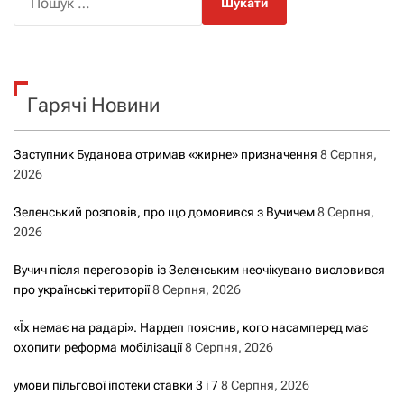
о
ш
у
к
Гарячі Новини
:
Заступник Буданова отримав «жирне» призначення
8 Серпня,
2026
Зеленський розповів, про що домовився з Вучичем
8 Серпня,
2026
Вучич після переговорів із Зеленським неочікувано висловився
про українські території
8 Серпня, 2026
«Їх немає на радарі». Нардеп пояснив, кого насамперед має
охопити реформа мобілізації
8 Серпня, 2026
умови пільгової іпотеки ставки 3 і 7
8 Серпня, 2026