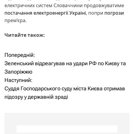
електричних систем Словаччини продовжуватиме
постачання електроенергії Україні
, попри
погрози
прем’єра.
Читайте також:
Попередній:
Н
Зеленський відреагував на удари РФ по Києву та
а
Запоріжжю
Наступний:
в
Суддя Господарського суду міста Києва отримав
і
підозру у державній зраді
г
а
ц