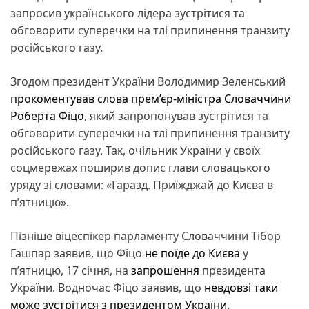
запросив українського лідера зустрітися та
обговорити суперечки на тлі припинення транзиту
російського газу.
Згодом президент України Володимир Зеленський
прокоментував слова прем’єр-міністра Словаччини
Роберта Фіцо
, який запропонував зустрітися та
обговорити суперечки на тлі припинення транзиту
російського газу. Так, очільник України у своїх
соцмережах поширив допис глави словацького
уряду зі словами: «Гаразд. Приїжджай до Києва в
п’ятницю».
Пізніше віцеспікер парламенту Словаччини Тібор
Гашпар заявив, що Фіцо
не поїде до Києва
у
п’ятницю, 17 січня, на
запрошення
президента
України. Водночас Фіцо заявив, що
невдовзі таки
може зустрітися з президентом України
.