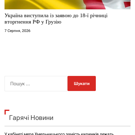
Україна виступила із заявою до 18-ї річниці
вторгнення РФ у Грузію
7 Серпня, 2026
П
о
ш
у
к
Гарячі Новини
:
У кабінеті мера Хмельницького замість килимків лежать