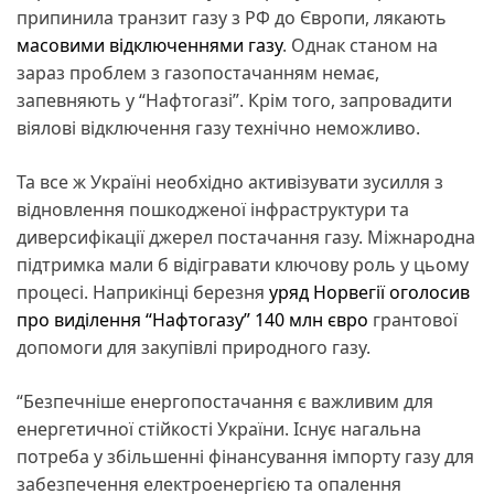
припинила транзит газу з РФ до Європи, лякають
масовими відключеннями газу
. Однак станом на
зараз проблем з газопостачанням немає,
запевняють у “Нафтогазі”. Крім того, запровадити
віялові відключення газу технічно неможливо.
Та все ж Україні необхідно активізувати зусилля з
відновлення пошкодженої інфраструктури та
диверсифікації джерел постачання газу. Міжнародна
підтримка мали б відігравати ключову роль у цьому
процесі. Наприкінці березня
уряд Норвегії оголосив
про виділення “Нафтогазу” 140 млн євро
грантової
допомоги для закупівлі природного газу.
“Безпечніше енергопостачання є важливим для
енергетичної стійкості України. Існує нагальна
потреба у збільшенні фінансування імпорту газу для
забезпечення електроенергією та опалення