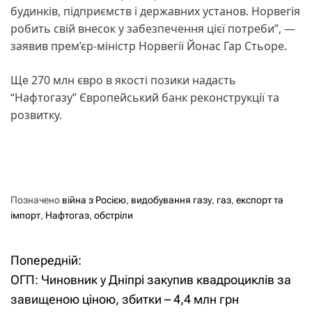
будинків, підприємств і державних установ. Норвегія
робить свій внесок у забезпечення цієї потреби”, —
заявив прем’єр-міністр Норвегії Йонас Гар Стьоре.
Ще 270 млн євро в якості позики надасть
“Нафтогазу” Європейський банк реконструкції та
розвитку.
Позначено
війна з Росією
,
видобування газу
,
газ
,
експорт та
імпорт
,
Нафтогаз
,
обстріли
Попередній:
Н
ОГП: Чиновник у Дніпрі закупив квадроциклів за
а
завищеною ціною, збитки – 4,4 млн грн