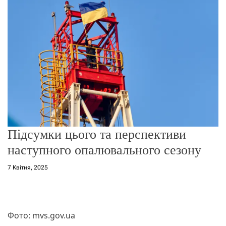
о
р
е
ж
и
м
у
Підсумки цього та перспективи
наступного опалювального сезону
7 Квітня, 2025
Фото: mvs.gov.ua