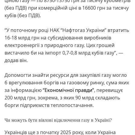
ціною газу — по 8750-13750 грн за тисячу кубометрів
(без ПДВ) при комерційній ціні в 16600 грн за тисячу
кубів (без ПДВ).
“У поточному році НАК “Нафтогаз України” втратить
16-18 млрд грн на субсидіювання виробників
електроенергії з природного газу. Цих грошей
вистачило би на імпорт 0,7-0,8 млрд кубів газу”, —
додав він.
Допомогти знайти ресурси для закупівлі газу могло
б врегулювання боргів на газовому ринку, сума яких
за інформацією
“Економічної правди”
, перевищує
200 млрд грн, зокрема, з яких 90 млрд складають
борги підприємств теплопостачання.
Чи можуть бути віялові відключення газу в Україні?
Українців ще з початку 2025 року, коли Україна