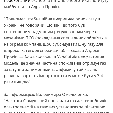
переконаний
експерт з питань енергетики Інституту
майбутнього Адріан Прокіп.
“Повномасштабна війна викривила ринок газу в
Україні, не говорячи, що він і до того був
спотвореним надмірним регулюванням через
механізми ПСО (покладення спеціальних обов’язків
на окремі компанії, щоб субсидувати ціну газу для
широкої категорії споживачів), — сказав Андріан
Прокіп. — Адже сьогодні в Україні діє неефективна
модель, де значна частина споживачів отримує газ
за штучно заниженими тарифами, у той час як
реальна вартість імпортного газу може бути у 3-4
рази вищою”.
За інформацією Володимира Омельченка,
“Нафтогаз” змушений постачати газ для виробників
електроенергії на газових установках за пільговою