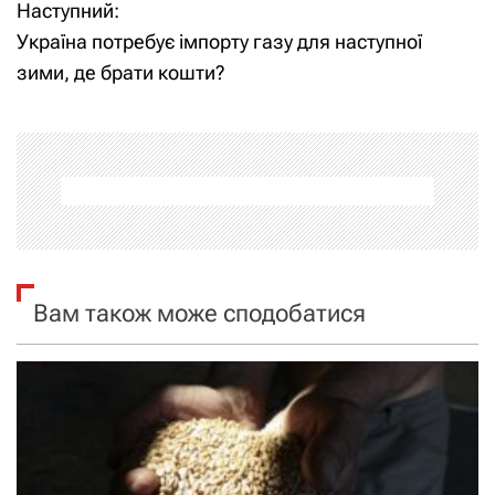
Наступний:
в
Україна потребує імпорту газу для наступної
і
зими, де брати кошти?
г
а
ц
і
я
Вам також може сподобатися
з
а
п
и