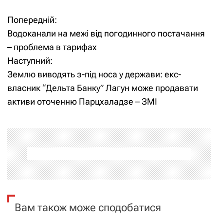
Попередній:
Н
Водоканали на межі від погодинного постачання
а
– проблема в тарифах
Наступний:
в
Землю виводять з-під носа у держави: екс-
і
власник “Дельта Банку” Лагун може продавати
активи оточенню Парцхаладзе – ЗМІ
г
а
ц
і
я
Вам також може сподобатися
з