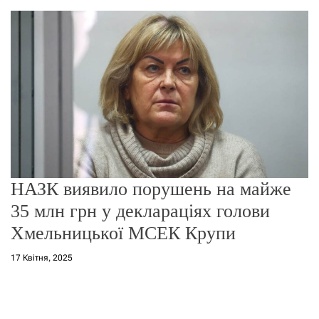
о
р
е
ж
и
м
у
НАЗК виявило порушень на майже
35 млн грн у деклараціях голови
Хмельницької МСЕК Крупи
17 Квітня, 2025