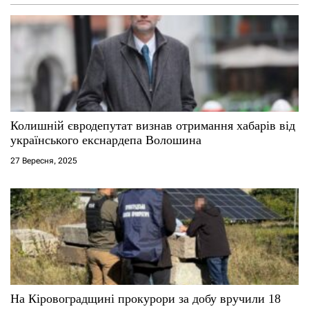
а
п
и
с
Колишній євродепутат визнав отримання хабарів від
і
українського екснардепа Волошина
27 Вересня, 2025
в
На Кіровоградщині прокурори за добу вручили 18