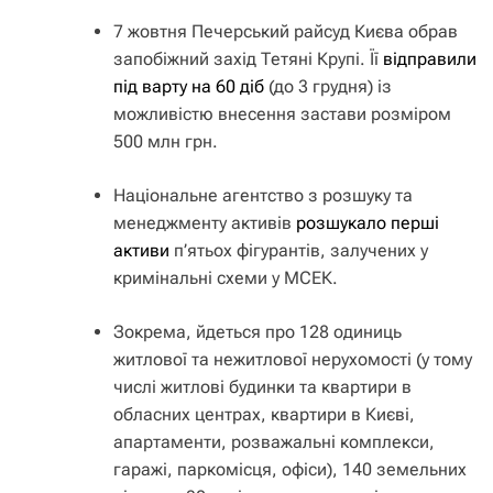
7 жовтня Печерський райсуд Києва обрав
запобіжний захід Тетяні Крупі. Її
відправили
під варту на 60 діб
(до 3 грудня) із
можливістю внесення застави розміром
500 млн грн.
Національне агентство з розшуку та
менеджменту активів
розшукало перші
активи
п’ятьох фігурантів, залучених у
кримінальні схеми у МСЕК.
Зокрема, йдеться про 128 одиниць
житлової та нежитлової нерухомості (у тому
числі житлові будинки та квартири в
обласних центрах, квартири в Києві,
апартаменти, розважальні комплекси,
гаражі, паркомісця, офіси), 140 земельних