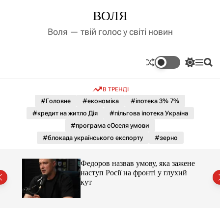
П
ВОЛЯ
е
р
Воля — твій голос у світі новин
е
й
т
П
М
П
и
е
е
о
д
р
н
ш
В ТРЕНДІ
е
ю
у
о
м
к
#Головне
#економіка
#іпотека 3% 7%
в
и
м
#кредит на житло Дія
#пільгова іпотека Україна
к
і
а
#програма єОселя умови
ч
с
#блокада українського експорту
#зерно
к
т
о
у
л
и 3 і
Федоров назвав умову, яка зажене
ь
наступ Росії на фронті у глухий
о
кут
р
о
в
о
г