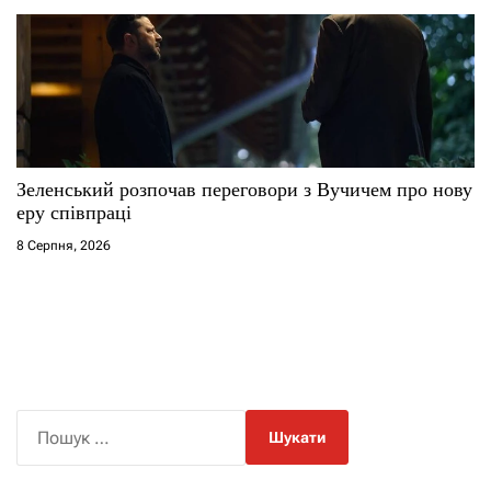
Зеленський розпочав переговори з Вучичем про нову
еру співпраці
8 Серпня, 2026
П
о
ш