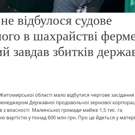
не відбулося судове
ного в шахрайстві ферм
й завдав збитків держа
 Житомирської області мало відбутися чергове засіданн
-менеджером Державної продовольчої зернової корпорац
в з власності Малинськоі громади майже 1,5 тис. га
вартістю у понад 600 млн грн. Про це йдеться у матері