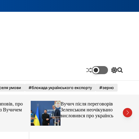
П
П
е
о
р
ш
селя умови
#блокада українського експорту
#зерно
е
у
м
к
и
ів, про
Вучич після переговорів із
к
а
Вучичем
Зеленським неочікувано
ч
висловився про українські
к
території
о
л
ь