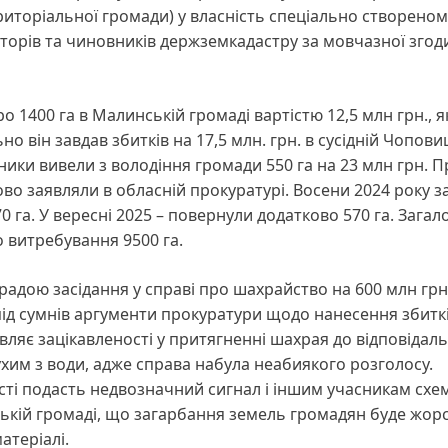
територіальної громади) у власність спеціально створеном
аторів та чиновників держземкадастру за мовчазної згод
400 га в Малинській громаді вартістю 12,5 млн грн., як
о він завдав збитків на 17,5 млн. грн. в сусідній Чопови
ники вивели з володіння громади 550 га на 23 млн грн. П
во заявляли в обласній прокуратурі. Восени 2024 року з
 га. У вересні 2025 – повернули додатково 570 га. Загало
 витребування 9500 га.
радою засідання у справі про шахрайство на 600 млн гр
під сумнів аргументи прокуратури щодо нанесення збитк
ляє зацікавленості у притягненні шахрая до відповідаль
хим з води, адже справа набула неабиякого розголосу.
сті подасть недвозначний сигнал і іншим учасникам схе
ькій громаді, що загарбання земель громадян буде жор
атеріалі.