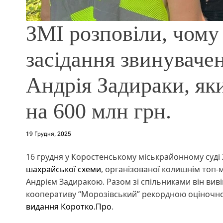
ЗМІ розповіли, чому 
засідання звинуваче
Андрія Задираки, яки
на 600 млн грн.
19 Грудня, 2025
16 грудня у Коростенському міськрайонному суді
шахрайської схеми
, організованої колишнім топ
Андрієм Задиракою. Разом зі спільниками він виві
кооперативу “Морозівський” рекордною оціночною 
видання Коротко.Про
.