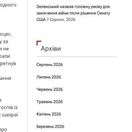
 одного
Зеленський назвав головну умову для
закінчення війни після рішення Сенату
США
7 Серпня, 2026
оцес.
у за
Архіви
и не
брали
еретнув
Серпень 2026
Липень 2026
дання
Червень 2026
з
Травень 2026
оспів із
: шахраї
Квітень 2026
о
Березень 2026
про