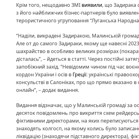
Крім того, нещодавно ЗМІ
виявили
, що Задирака 
з його найближчих бізнес-партнерів було виявлено
терористичного угруповання “Луганська Народна 
“Наділи, викрадені Задиракою, Малинській громад
Але от до самого Задираки, якому ще навесні 2023
шахрайство в особливо великих розмірах (покаран
дісталась”, – йдеться в статті. Через постійні зат
запобіжний захід. “Невідомим чином під час воєн
кордон України і осів в
Греції
: українські правоохо
консульстві в Салоніках, про що прямо вказано в 
онлайн”, – додає видання.
Видання відзначає, що у Малинській громаді за о
десяток повідомлень про викриття схем рейдерсь
фіктивними директорами, на яких переписуються 
знаходять колгосп, на якому колись було записано
ліквідацію (знаходячи підставного директора), ф