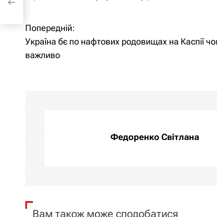
Попередній:
Н
Україна бє по нафтових родовищах на Каспії чо
а
важливо
в
і
г
а
Федоренко Світлана
ц
і
я
Вам також може сподобатися