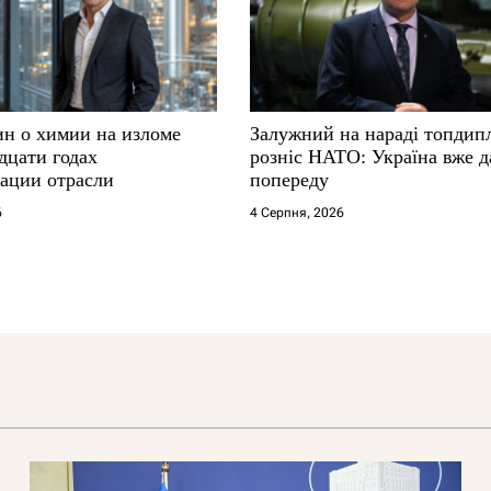
ин о химии на изломе
Залужний на нараді топдип
дцати годах
розніс НАТО: Україна вже д
ации отрасли
попереду
6
4 Серпня, 2026