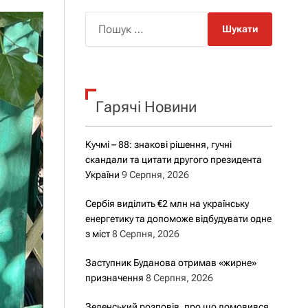
о
р
П
о
о
в
о
ш
г
у
о
р
к
е
Гарячі Новини
:
ж
и
м
у
Кучмі – 88: знакові рішення, гучні
скандали та цитати другого президента
України
9 Серпня, 2026
Сербія виділить €2 млн на українську
енергетику та допоможе відбудувати одне
з міст
8 Серпня, 2026
Заступник Буданова отримав «жирне»
призначення
8 Серпня, 2026
Зеленський розповів, про що домовився