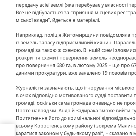
передачу всієї землі (яка перебуває у власності 
Все це відбувається за сприяння місцевих реєстр
міської влади”, йдеться в матеріалі.
Наприклад, поліція Житомирщини повідомляла про 1
із земель запасу підприємливий киянин. Паралельн
громаді за такою ж схемою. В іншій схемі зловмис
розкриття схеми і повернення земель неодноразо
про повернення 680 га, в лютому 2025 – ще про 670
даними прокуратури, вже заявлено 19 позовів про
Журналісти зазначають, що ігнорування міською 
в очах відповідно мотивованого судді поставити 
громаді, оскільки сама громада очевидно не прояв
Проте навряд чи Андрій Задирака зможе вийти су
Притягнення його до кримінальної відповідально
всьому Коростенському району і зокрема Малинс
щах
каратися законом у будь-якому разі”, – сказано в м