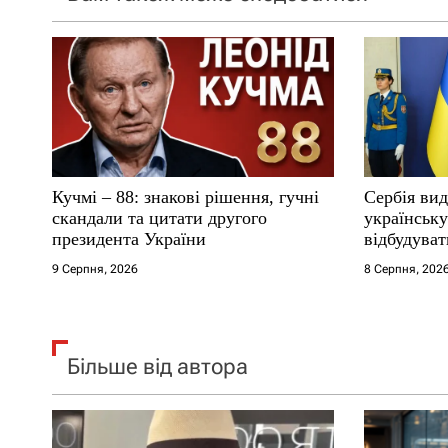
з
а
п
и
с
Кучмі – 88: знакові рішення, гучні
Сербія вид
і
скандали та цитати другого
українськ
президента України
відбудуват
в
9 Серпня, 2026
8 Серпня, 202
Більше від автора