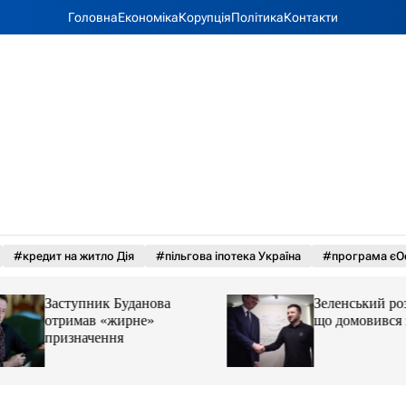
Головна
Економіка
Корупція
Політика
Контакти
#кредит на житло Дія
#пільгова іпотека Україна
#програма єО
Заступник Буданова
Зеленський розпов
отримав «жирне»
що домовився з 
призначення