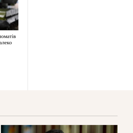
ломатів
алеко