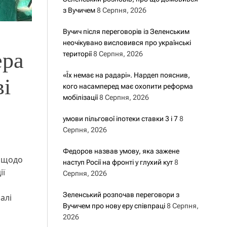
з Вучичем
8 Серпня, 2026
Вучич після переговорів із Зеленським
неочікувано висловився про українські
ера
території
8 Серпня, 2026
«Їх немає на радарі». Нардеп пояснив,
ві
кого насамперед має охопити реформа
мобілізації
8 Серпня, 2026
умови пільгової іпотеки ставки 3 і 7
8
Серпня, 2026
Федоров назвав умову, яка зажене
я щодо
наступ Росії на фронті у глухий кут
8
ії
Серпня, 2026
Зеленський розпочав переговори з
алі
Вучичем про нову еру співпраці
8 Серпня,
2026