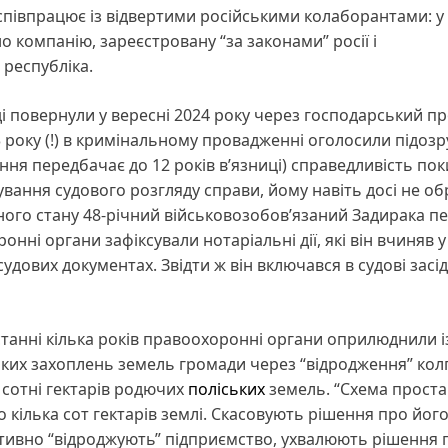
співпрацює із відвертими російськими колаборантами: у
 компанію, зареєстровану “за законами” росії і
республіка.
і повернули у вересні 2024 року через господарський пр
 року (!) в кримінальному провадженні оголосили підозр
ня передбачає до 12 років вʼязниці) справедливість пок
ягування судового розгляду справи, йому навіть досі не о
ного стану 48-річний військовозобовʼязаний Задирака п
ронні органи зафіксували нотаріальні дії, які він вчиняв у
судових документах. Звідти ж він включався в судові засі
станні кілька років правоохоронні органи оприлюднили і
ких захоплень земель громади через “відродження” колг
сотні гектарів родючих
поліських
земель. “Схема проста
 кілька сот гектарів землі. Скасовують рішення про йог
іктивно “відроджують” підприємство, ухвалюють рішення 