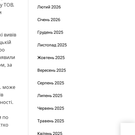
у ТОВ.
Лютий 2026
и
Січень 2026
Грудень 2025
і вивів
цькій
Листопад 2025
ро
аявили
Жовтень 2025
м, за
Вересень 2025
Серпень 2025
н. може
ів
Липень 2025
ності.
Червень 2025
м по
Травень 2025
стко
руйн
Квітень 2025