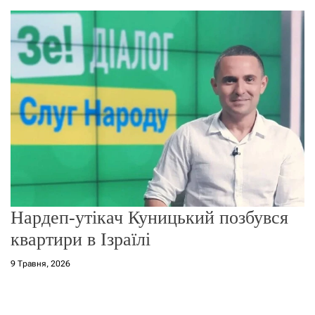
о
р
е
ж
и
м
у
Нардеп-утікач Куницький позбувся
квартири в Ізраїлі
9 Травня, 2026