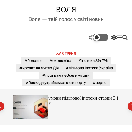
П
ВОЛЯ
е
р
Воля — твій голос у світі новин
е
й
т
П
М
П
и
е
е
о
д
р
н
ш
В ТРЕНДІ
е
ю
у
о
м
к
#Головне
#економіка
#іпотека 3% 7%
в
и
м
#кредит на житло Дія
#пільгова іпотека Україна
к
і
а
#програма єОселя умови
ч
с
#блокада українського експорту
#зерно
к
т
о
у
л
умови пільгової іпотеки ставки 3 і
ь
є
7
о
р
о
в
о
г