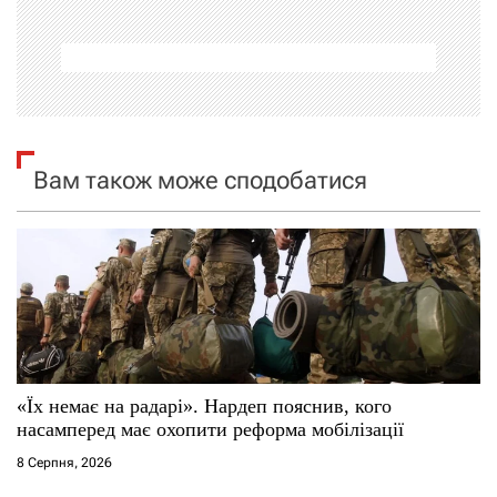
г
а
ц
і
Вам також може сподобатися
я
з
а
п
и
«Їх немає на радарі». Нардеп пояснив, кого
насамперед має охопити реформа мобілізації
с
8 Серпня, 2026
і