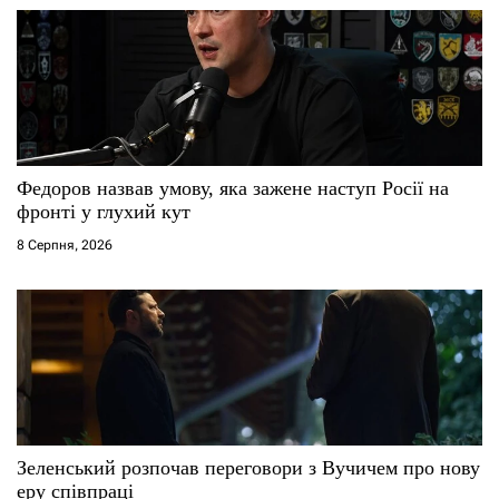
в
Федоров назвав умову, яка зажене наступ Росії на
фронті у глухий кут
8 Серпня, 2026
Зеленський розпочав переговори з Вучичем про нову
еру співпраці