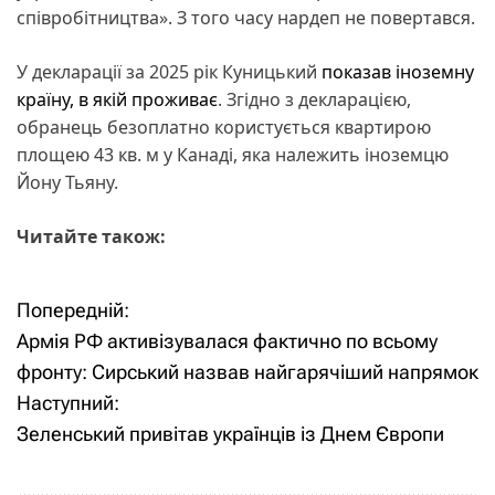
співробітництва». З того часу нардеп не повертався.
У декларації за 2025 рік Куницький
показав іноземну
країну, в якій проживає
. Згідно з декларацією,
обранець безоплатно користується квартирою
площею 43 кв. м у Канаді, яка належить іноземцю
Йону Тьяну.
Читайте також:
Попередній:
Н
Армія РФ активізувалася фактично по всьому
а
фронту: Сирський назвав найгарячіший напрямок
Наступний:
в
Зеленський привітав українців із Днем Європи
і