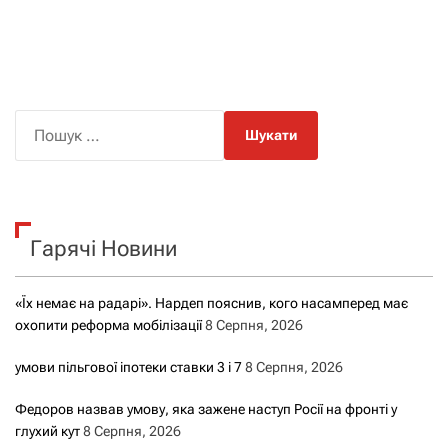
П
о
ш
у
к
Гарячі Новини
:
«Їх немає на радарі». Нардеп пояснив, кого насамперед має
охопити реформа мобілізації
8 Серпня, 2026
умови пільгової іпотеки ставки 3 і 7
8 Серпня, 2026
Федоров назвав умову, яка зажене наступ Росії на фронті у
глухий кут
8 Серпня, 2026