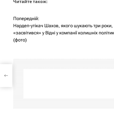
Читайте також:
Попередній:
Н
Нардеп-утікач Шахов, якого шукають три роки,
а
«засвітився» у Відні у компанії колишніх політик
(фото)
в
і
г
а
 у
иків
ц
і
я