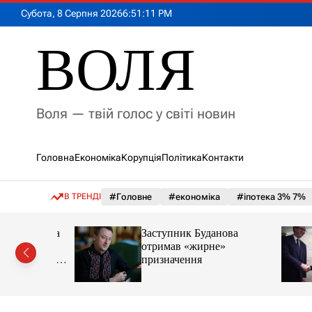
П
Субота, 8 Серпня 2026
6
:
51
:
13
PM
е
р
ВОЛЯ
е
й
т
и
Воля — твій голос у світі новин
д
о
в
Головна
Економіка
Корупція
Політика
Контакти
м
і
с
В ТРЕНДІ
#Головне
#економіка
#іпотека 3% 7%
т
у
€2 млн на
Заступник Буданова
етику та
отримав «жирне»
увати одне
призначення