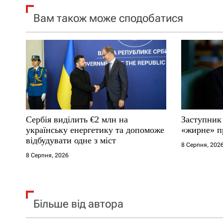
з
Вам також може сподобатися
а
п
и
с
і
Сербія виділить €2 млн на
Заступник
українську енергетику та допоможе
«жирне» п
в
відбудувати одне з міст
8 Серпня, 202
8 Серпня, 2026
Більше від автора