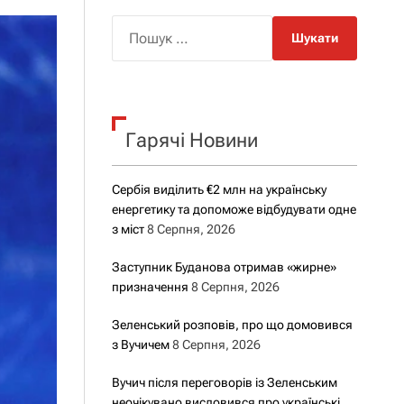
о
р
П
о
о
в
о
ш
г
у
о
р
к
е
Гарячі Новини
:
ж
и
м
у
Сербія виділить €2 млн на українську
енергетику та допоможе відбудувати одне
з міст
8 Серпня, 2026
Заступник Буданова отримав «жирне»
призначення
8 Серпня, 2026
Зеленський розповів, про що домовився
з Вучичем
8 Серпня, 2026
Вучич після переговорів із Зеленським
неочікувано висловився про українські