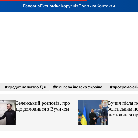
Головна
Економіка
Корупція
Політика
Контакти
#кредит на житло Дія
#пільгова іпотека Україна
#програма єО
Зеленський розповів, про
Вучич після перег
що домовився з Вучичем
Зеленським неочі
висловився про ук
території