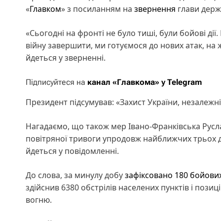
«
Главком
» з посиланням на
звернення
глави держа
«Сьогодні на фронті не було тиші, були бойові дії
війну завершити, ми готуємося до нових атак, на
йдеться у зверненні.
Підписуйтеся на
канал «Главкома» у Telegram
Президент підсумував: «Захист України, незалежн
Нагадаємо, що також мер Івано-Франківська Русл
повітряної тривоги упродовж найближчих трьох дн
йдеться у повідомленні.
До слова, за минулу добу
зафіксовано 180 бойових
здійснив 6380 обстрілів населених пунктів і позиц
вогню.