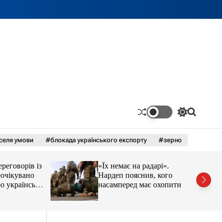
П
П
е
о
р
ш
селя умови
#блокада українського експорту
#зерно
е
у
м
к
и
оворів із
«Їх немає на радарі».
к
а
кувано
Нардеп пояснив, кого
ч
раїнські
насамперед має охопити
к
реформа мобілізації
о
л
ь