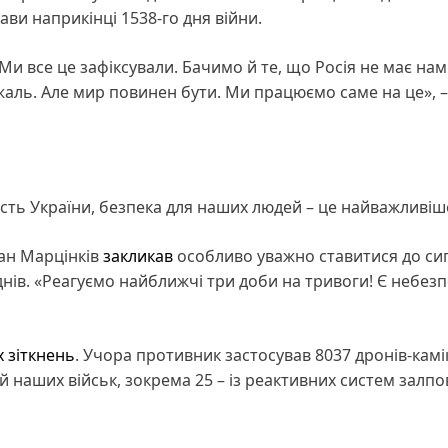
ви наприкінці 1538-го дня війни.
. Ми все це зафіксували. Бачимо й те, що Росія не має на
 жаль. Але мир повинен бути. Ми працюємо саме на це», –
ість України, безпека для наших людей – це найважливіш
ан Марцінків
закликав
особливо уважно ставитися до си
ів. «Реагуємо найближчі три доби на тривоги! Є небезпе
 зіткнень
. Учора противник застосував 8037 дронів-камі
ій наших військ, зокрема 25 – із реактивних систем залп