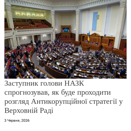
о
р
е
ж
и
м
у
Заступник голови НАЗК
спрогнозував, як буде проходити
розгляд Антикорупційної стратегії у
Верховній Раді
3 Червня, 2026