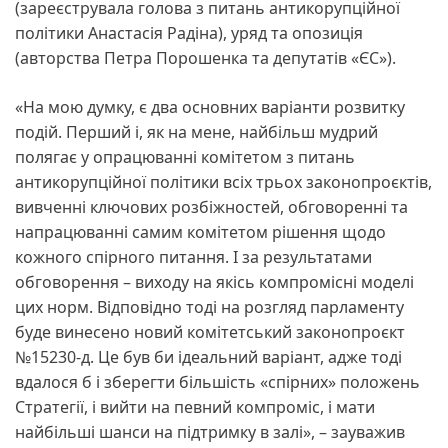
(зареєструвала голова з питань антикорупційної
політики Анастасія Радіна), уряд та опозиція
(авторства Петра Порошенка та депутатів «ЄС»).
«На мою думку, є два основних варіанти розвитку
подій. Перший і, як на мене, найбільш мудрий
полягає у опрацюванні комітетом з питань
антикорупційної політики всіх трьох законопроєктів,
вивченні ключових розбіжностей, обговоренні та
напрацюванні самим комітетом рішення щодо
кожного спірного питання. І за результатами
обговорення – виходу на якісь компромісні моделі
цих норм. Відповідно тоді на розгляд парламенту
буде винесено новий комітетський законопроєкт
№15230-д. Це був би ідеальний варіант, адже тоді
вдалося б і зберегти більшість «спірних» положень
Стратегії, і вийти на певний компроміс, і мати
найбільші шанси на підтримку в залі», – зауважив