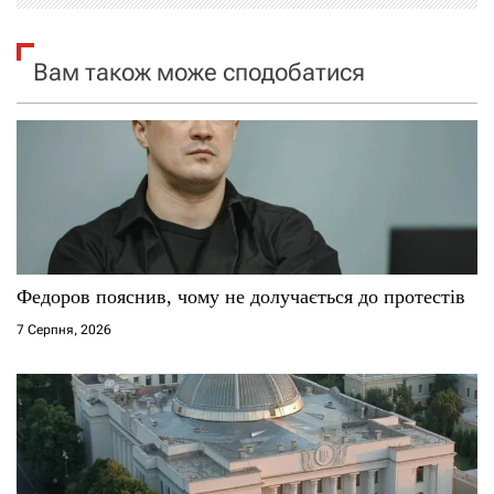
я
з
Вам також може сподобатися
а
п
и
с
і
Федоров пояснив, чому не долучається до протестів
в
7 Серпня, 2026