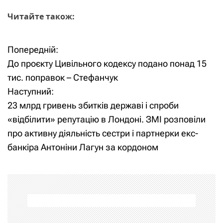
Читайте також:
Попередній:
Н
До проєкту Цивільного кодексу подано понад 15
а
тис. поправок – Стефанчук
Наступний:
в
23 млрд гривень збитків державі і спроби
і
«відбілити» репутацію в Лондоні. ЗМІ розповіли
про активну діяльність сестри і партнерки екс-
г
банкіра Антоніни Лагун за кордоном
а
ц
і