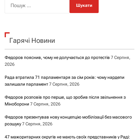
П
о
ш
у
к
Гарячі Новини
:
Федоров пояснив, чому не долучається до протестів
7 Серпня,
2026
Рада втратила 71 парламентаря за сім років: чому нардепи
залишали парламент
7 Серпня, 2026
Федоров розповів про перше, що зробив після звільнення з
Міноборони
7 Серпня, 2026
Федоров презентував нову концепцію мобілізації без масового
розшуку
7 Серпня, 2026
47 мажоритарних округів не мають своїх представників у Раді: