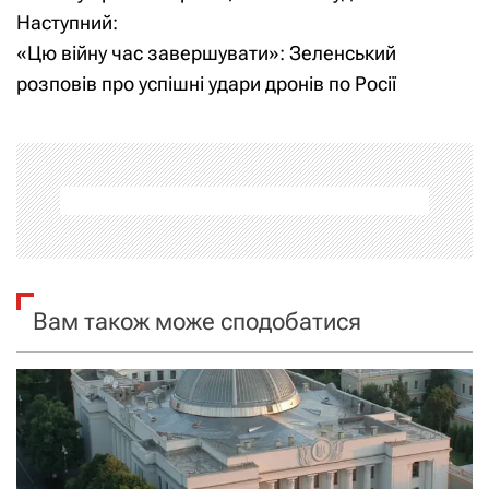
Наступний:
в
«Цю війну час завершувати»: Зеленський
і
розповів про успішні удари дронів по Росії
г
а
ц
і
я
Вам також може сподобатися
з
а
п