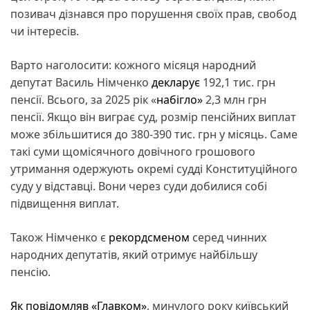
позивач дізнався про порушення своїх прав, свобод
чи інтересів.
Варто наголосити: кожного місяця народний
депутат Василь Німченко
декларує
192,1 тис. грн
пенсії. Всього, за 2025 рік «
набігло»
2,3 млн грн
пенсії. Якщо він виграє суд, розмір пенсійних виплат
може збільшитися до 380-390 тис. грн у місяць. Саме
такі суми щомісячного довічного грошового
утримання одержують окремі судді Конституційного
суду у відставці. Вони через суди добилися собі
підвищення виплат.
Також Німченко є
рекордсменом
серед чинних
народних депутатів, який отримує найбільшу
пенсію.
Як повідомляв «Главком»
, минулого року київський