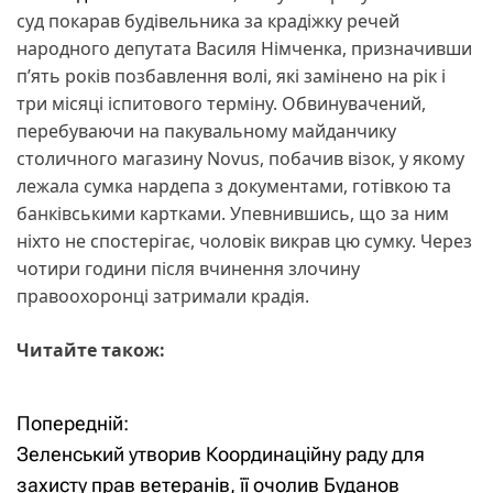
суд покарав будівельника за крадіжку речей
народного депутата Василя Німченка, призначивши
п’ять років позбавлення волі, які замінено на рік і
три місяці іспитового терміну. Обвинувачений,
перебуваючи на пакувальному майданчику
столичного магазину Novus, побачив візок, у якому
лежала сумка нардепа з документами, готівкою та
банківськими картками. Упевнившись, що за ним
ніхто не спостерігає, чоловік викрав цю сумку. Через
чотири години після вчинення злочину
правоохоронці затримали крадія.
Читайте також:
Попередній:
Н
Зеленський утворив Координаційну раду для
а
захисту прав ветеранів, її очолив Буданов