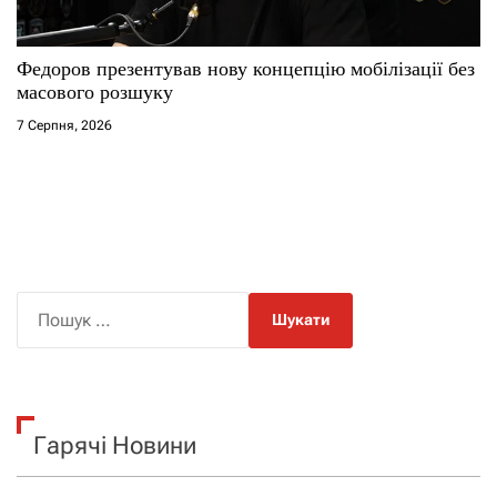
Федоров презентував нову концепцію мобілізації без
масового розшуку
7 Серпня, 2026
П
о
ш
у
к
Гарячі Новини
: