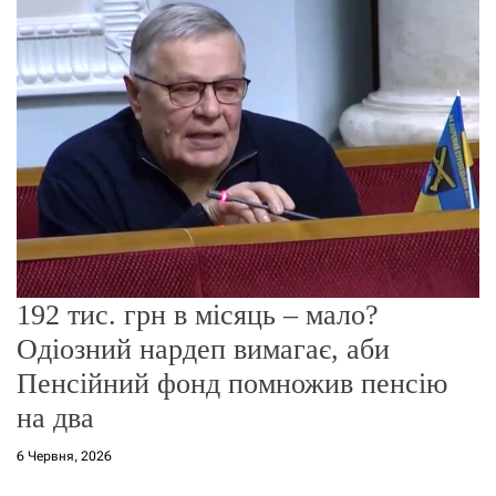
о
р
е
ж
и
м
у
192 тис. грн в місяць – мало?
Одіозний нардеп вимагає, аби
Пенсійний фонд помножив пенсію
на два
6 Червня, 2026