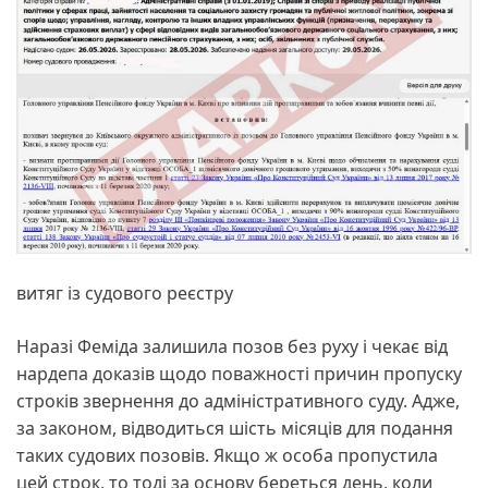
витяг із судового реєстру
Наразі Феміда залишила позов без руху і чекає від
нардепа доказів щодо поважності причин пропуску
строків звернення до адміністративного суду. Адже,
за законом, відводиться шість місяців для подання
таких судових позовів. Якщо ж особа пропустила
цей строк, то тоді за основу береться день, коли