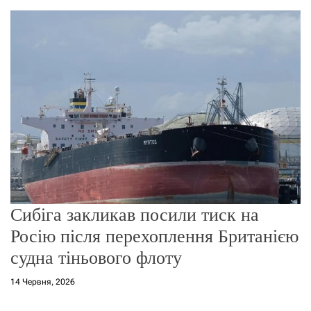
о
р
е
ж
и
м
у
Сибіга закликав посили тиск на
Росію після перехоплення Британією
судна тіньового флоту
14 Червня, 2026