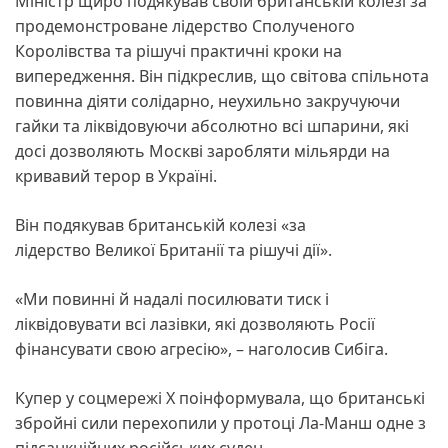
Міністр щиро подякував своїй британській колезі за
продемонстроване лідерство Сполученого
Королівства та рішучі практичні кроки на
випередження. Він підкреслив, що світова спільнота
повинна діяти солідарно, неухильно закручуючи
гайки та ліквідовуючи абсолютно всі шпарини, які
досі дозволяють Москві заробляти мільярди на
кривавий терор в Україні.
Він подякував британській колезі «за
лідерство Великої Британії та рішучі дії».
«Ми повинні й надалі посилювати тиск і
ліквідовувати всі лазівки, які дозволяють Росії
фінансувати свою агресію», – наголосив Сибіга.
Купер у соцмережі Х поінформувала, що британські
збройні сили перехопили у протоці Ла-Манш одне з
підсанкційних російських суден.