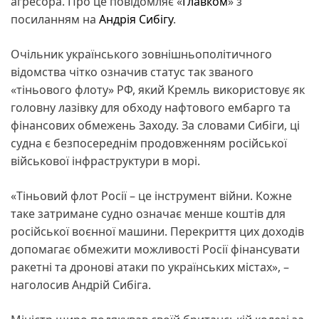
агресора. Про це повідомляє «
Главком
» з
посиланням на
Андрія Сибігу
.
Очільник українського зовнішньополітичного
відомства чітко означив статус так званого
«тіньового флоту» РФ, який Кремль використовує як
головну лазівку для обходу нафтового ембарго та
фінансових обмежень Заходу. За словами Сибіги, ці
судна є безпосереднім продовженням російської
військової інфраструктури в морі.
«Тіньовий флот Росії – це інструмент війни. Кожне
таке затримане судно означає менше коштів для
російської воєнної машини. Перекриття цих доходів
допомагає обмежити можливості Росії фінансувати
ракетні та дронові атаки по українських містах», –
наголосив Андрій Сибіга.