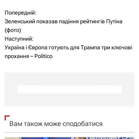
Попередній:
Н
Зеленський показав падіння рейтингів Путіна
а
(фото)
Наступний:
в
Україна і Європа готують для Трампа три ключові
і
прохання – Politico
г
а
ц
і
я
Вам також може сподобатися
з