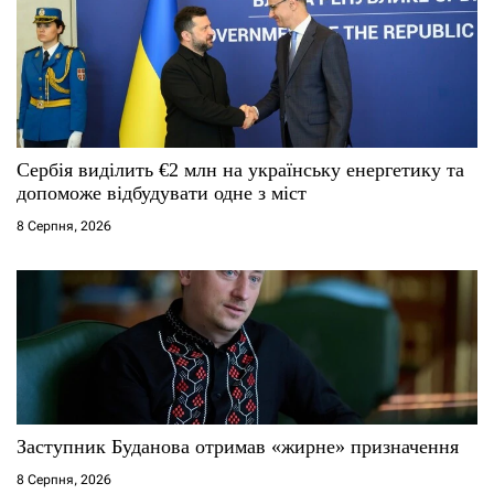
а
п
и
с
Сербія виділить €2 млн на українську енергетику та
допоможе відбудувати одне з міст
і
8 Серпня, 2026
в
Заступник Буданова отримав «жирне» призначення
8 Серпня, 2026