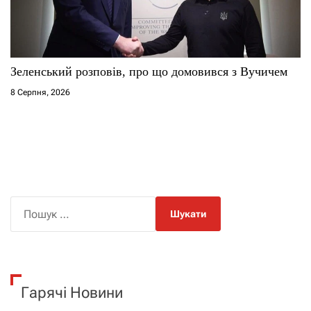
Зеленський розповів, про що домовився з Вучичем
8 Серпня, 2026
П
о
ш
у
к
Гарячі Новини
: