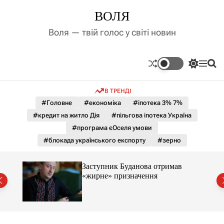
П
ВОЛЯ
е
р
Воля — твій голос у світі новин
е
й
т
П
М
П
и
е
е
о
д
р
н
ш
В ТРЕНДІ
е
ю
у
о
м
к
#Головне
#економіка
#іпотека 3% 7%
в
и
м
#кредит на житло Дія
#пільгова іпотека Україна
к
і
а
#програма єОселя умови
ч
с
#блокада українського експорту
#зерно
к
т
о
у
л
Заступник Буданова отримав
ь
«жирне» призначення
о
міст
р
о
в
о
г