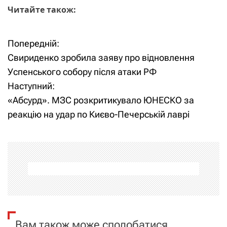
Читайте також:
Попередній:
Н
Свириденко зробила заяву про відновлення
а
Успенського собору після атаки РФ
Наступний:
в
«Абсурд». МЗС розкритикувало ЮНЕСКО за
і
реакцію на удар по Києво-Печерській лаврі
г
а
ц
і
я
Вам також може сподобатися