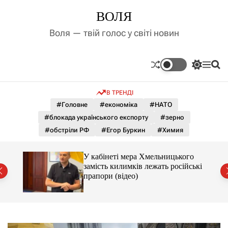
П
ВОЛЯ
е
р
Воля — твій голос у світі новин
е
й
т
П
М
П
и
е
е
о
д
р
н
ш
В ТРЕНДІ
е
ю
у
о
м
к
#Головне
#економіка
#НАТО
в
и
м
#блокада українського експорту
#зерно
к
і
а
#обстріли РФ
#Егор Буркин
#Химия
ч
с
к
т
о
У кабінеті мера Хмельницького
у
л
замість килимків лежать російські
ь
від
прапори (відео)
о
р
о
в
о
г