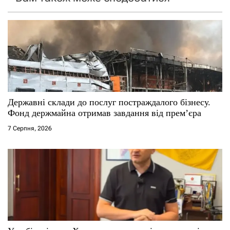
з
а
п
и
с
Державні склади до послуг постраждалого бізнесу.
Фонд держмайна отримав завдання від прем’єра
і
7 Серпня, 2026
в