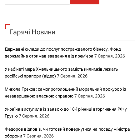
о
ш
у
к
Гарячі Новини
:
Державні склади до послуг постраждалого бізнесу. Фонд
держмайна отримав завдання від прем’єра
7 Серпня, 2026
У кабінеті мера Хмельницького замість килимків лежать
російські прапори (відео)
7 Серпня, 2026
Микола Греков: самопроголошений моральний прокурор із
незавершеною власною справою
7 Серпня, 2026
Україна виступила із заявою до 18-ї річниці вторгнення РФ у
Грузію
7 Серпня, 2026
Федоров відповів, чи готовий повернутися на посаду міністра
оборони
7 Серпня, 2026