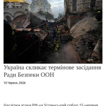
о
р
е
ж
и
м
у
Україна скликає термінове засідання
Ради Безпеки ООН
15 Червня, 2026
Наслідки атаки РФ на Успенський собор 15 червня