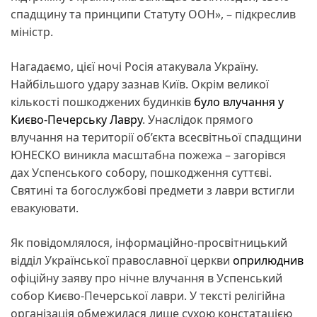
спадщину та принципи Статуту ООН», – підкреслив
міністр.
Нагадаємо, цієї ночі Росія атакувала Україну.
Найбільшого удару зазнав Київ. Окрім великої
кількості пошкоджених будинків
було влучання у
Києво-Печерську Лавру
. Унаслідок прямого
влучання на території об’єкта всесвітньої спадщини
ЮНЕСКО виникла масштабна пожежа – загорівся
дах Успенського собору, пошкодження суттєві.
Святині та богослужбові предмети з лаври встигли
евакуювати.
Як повідомлялося, інформаційно-просвітницький
відділ Української православної церкви
оприлюднив
офіційну заяву про нічне влучання в Успенський
собор Києво-Печерської лаври. У тексті релігійна
організація обмежилася лише сухою констатацією