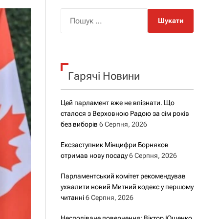
о
р
П
о
о
в
о
ш
г
у
о
р
к
е
Гарячі Новини
:
ж
и
м
у
Цей парламент вже не впізнати. Що
сталося з Верховною Радою за сім років
без виборів
6 Серпня, 2026
Ексзаступник Мінцифри Борняков
отримав нову посаду
6 Серпня, 2026
Парламентський комітет рекомендував
ухвалити новий Митний кодекс у першому
читанні
6 Серпня, 2026
Несподіване повернення: Віктор Ющенко