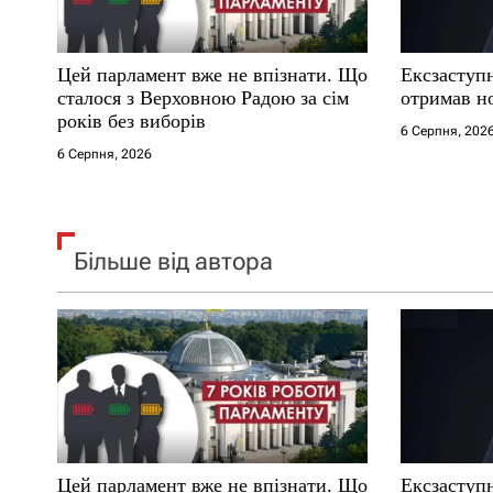
и
с
Цей парламент вже не впізнати. Що
Ексзаступ
і
сталося з Верховною Радою за сім
отримав н
років без виборів
6 Серпня, 202
в
6 Серпня, 2026
Більше від автора
Цей парламент вже не впізнати. Що
Ексзаступ