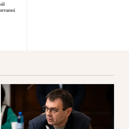
ий
читанні