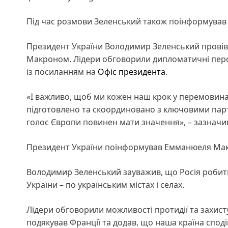
Під час розмови Зеленський також поінформував
Президент України Володимир Зеленський прові
Макроном. Лідери обговорили дипломатичні перс
із посиланням на
Офіс президента
.
«І важливо, щоб ми кожен наш крок у перемовина
підготовлено та скоординовано з ключовими партн
голос Європи повинен мати значення», – зазначи
Президент України поінформував Емманюеля Макр
Володимир Зеленський зауважив, що Росія робить 
України – по українським містах і селах.
Лідери обговорили можливості протидії та захист
подякував Франції та додав, що наша країна сподів