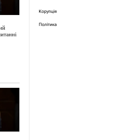
Корупція
Політика
ий
читанні