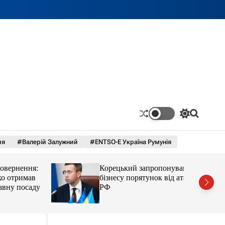
П
П
е
о
р
ш
ия
#Валерій Залужний
#ENTSO-E Україна Румунія
е
у
м
к
и
рнення:
Корецький запропонував
к
а
тримав
бізнесу порятунок від атак
ч
у посаду
РФ
к
о
л
ь