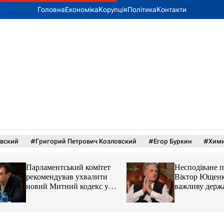
Головна
Економіка
Корупція
Політика
Контакти
вский
#Григорий Петрович Козловский
#Егор Буркин
#Хим
Парламентський комітет
Несподіване пове
рекомендував ухвалити
Віктор Ющенко о
новий Митний кодекс у
важливу державн
першому читанні