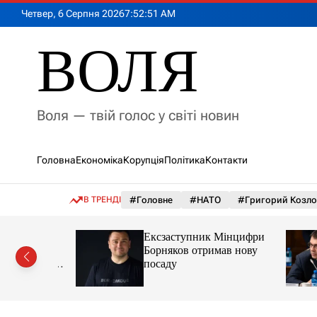
П
Четвер, 6 Серпня 2026
7
:
52
:
53
AM
е
р
ВОЛЯ
е
й
т
и
Воля — твій голос у світі новин
д
о
в
Головна
Економіка
Корупція
Політика
Контакти
м
і
с
В ТРЕНДІ
#Головне
#НАТО
#Григорий Козло
т
у
же не
Ексзаступник Мінцифри
лося з
Борняков отримав нову
 за сім
посаду