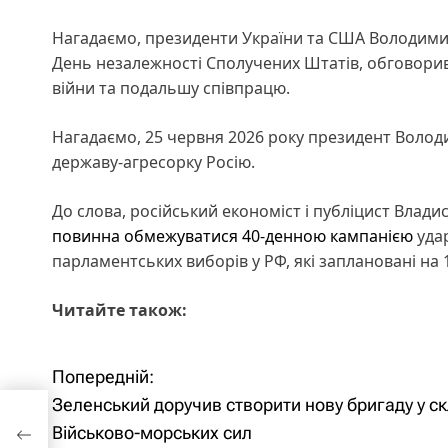
Нагадаємо, президенти України та США Володими
День незалежності Сполучених Штатів, обговори
війни та подальшу співпрацю.
Нагадаємо, 25 червня 2026 року президент Воло
державу-агресорку Росію.
До слова, російський економіст і публіцист Влади
повинна обмежуватися 40-денною кампанією
удар
парламентських виборів у РФ, які заплановані на 
Читайте також:
Попередній:
Н
Зеленський доручив створити нову бригаду у ск
ову
а
Військово-морських сил