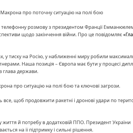
 Макрона про поточну ситуацію на полі бою
в телефонну розмову з президентом Франції Емманюеле
пективи щодо закінчення війни. Про це повідомляє
«Гл
х, у тиску на Росію, у наближенні миру робили максима
ерами. Наша позиція – Європа має бути у процесі дипло
в глава держави.
она про ситуацію на полі бою та ключові загрози.
все, щоб продовжити ракетні і дронові удари по терито
у життя й потребу в додатковій ППО. Президент України
ається на її підтримку і сильні рішення.