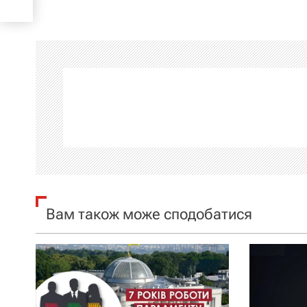
в
і
г
а
ц
і
я
Вам також може сподобатися
з
а
п