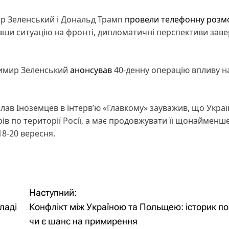
р Зеленський і Дональд Трамп
провели телефонну розм
вши ситуацію на фронті, дипломатичні перспективи зав
димир Зеленський
анонсував
40-денну операцію впливу н
слав Іноземцев в інтерв’ю «Главкому» зауважив, що Укра
ів по території Росії, а має продовжувати її щонайменш
18-20 вересня.
Наступний:
ладі
Конфлікт між Україною та Польщею: історик по
чи є шанс на примирення