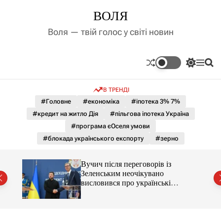
П
ВОЛЯ
е
р
Воля — твій голос у світі новин
е
й
т
П
М
П
и
е
е
о
д
р
н
ш
В ТРЕНДІ
е
ю
у
о
м
к
#Головне
#економіка
#іпотека 3% 7%
в
и
м
#кредит на житло Дія
#пільгова іпотека Україна
к
і
а
#програма єОселя умови
ч
с
#блокада українського експорту
#зерно
к
т
о
у
л
Вучич після переговорів із
ь
Зеленським неочікувано
о
висловився про українські
р
території
о
в
о
г