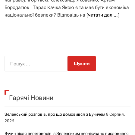
Бородатюк і Тарас Качка Якою є та має бути економіка
національної безпеки? Відповідь на
[читати далі…]
П
о
ш
у
к
Гарячі Новини
:
Зеленський розповів, про що домовився з Вучичем
8 Серпня,
2026
Вучич після переговорів із Зеленським неочікувано висловився