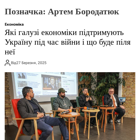
о
р
Позначка:
Артем Бородатюк
е
ж
и
Економіка
м
Які галузі економіки підтримують
у
Україну під час війни і що буде піля
неї
Від
27 Березня, 2025