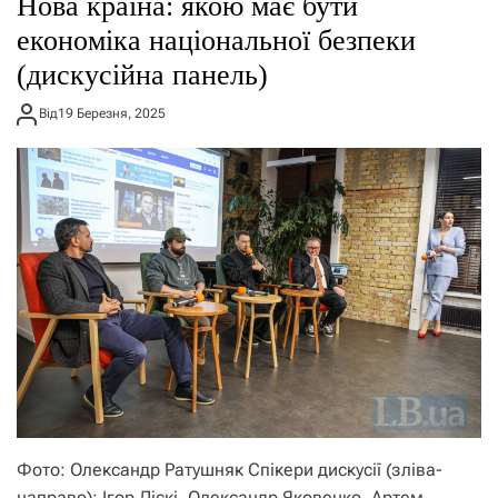
Нова країна: якою має бути
економіка національної безпеки
(дискусійна панель)
Від
19 Березня, 2025
Фото: Олександр Ратушняк Спікери дискусії (зліва-
направо): Ігор Ліскі, Олександр Яковенко, Артем